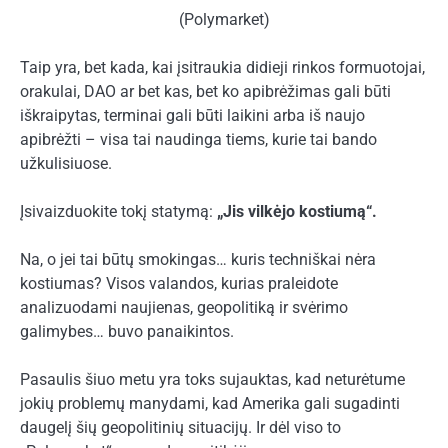
(Polymarket)
Taip yra, bet kada, kai įsitraukia didieji rinkos formuotojai,
orakulai, DAO ar bet kas, bet ko apibrėžimas gali būti
iškraipytas, terminai gali būti laikini arba iš naujo
apibrėžti – visa tai naudinga tiems, kurie tai bando
užkulisiuose.
Įsivaizduokite tokį statymą:
„Jis vilkėjo kostiumą“.
Na, o jei tai būtų smokingas… kuris techniškai nėra
kostiumas? Visos valandos, kurias praleidote
analizuodami naujienas, geopolitiką ir svėrimo
galimybes… buvo panaikintos.
Pasaulis šiuo metu yra toks sujauktas, kad neturėtume
jokių problemų manydami, kad Amerika gali sugadinti
daugelį šių geopolitinių situacijų. Ir dėl viso to