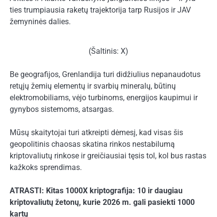
ties trumpiausia raketų trajektorija tarp Rusijos ir JAV
žemyninės dalies.
(Šaltinis: X)
Be geografijos, Grenlandija turi didžiulius nepanaudotus
retųjų žemių elementų ir svarbių mineralų, būtinų
elektromobiliams, vėjo turbinoms, energijos kaupimui ir
gynybos sistemoms, atsargas.
Mūsų skaitytojai turi atkreipti dėmesį, kad visas šis
geopolitinis chaosas skatina rinkos nestabilumą
kriptovaliutų rinkose ir greičiausiai tęsis tol, kol bus rastas
kažkoks sprendimas.
ATRASTI:
Kitas 1000X kriptografija: 10 ir daugiau
kriptovaliutų žetonų, kurie 2026 m. gali pasiekti 1000
kartų