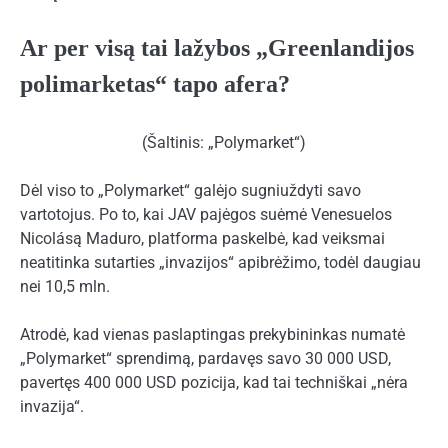
Ar per visą tai lažybos „Greenlandijos
polimarketas“ tapo afera?
(Šaltinis: „Polymarket“)
Dėl viso to „Polymarket“ galėjo sugniuždyti savo
vartotojus. Po to, kai JAV pajėgos suėmė Venesuelos
Nicolásą Maduro, platforma paskelbė, kad veiksmai
neatitinka sutarties „invazijos“ apibrėžimo, todėl daugiau
nei 10,5 mln.
Atrodė, kad vienas paslaptingas prekybininkas numatė
„Polymarket“ sprendimą, pardavęs savo 30 000 USD,
pavertęs 400 000 USD pozicija, kad tai techniškai „nėra
invazija“.