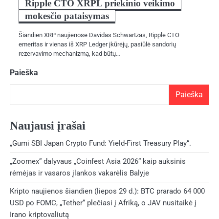
Ripple CTO XRPL priekinio veikimo
mokesčio pataisymas
Šiandien XRP naujienose Davidas Schwartzas, Ripple CTO
emeritas ir vienas iš XRP Ledger įkūrėjų, pasiūlė sandorių
rezervavimo mechanizmą, kad būtų…
Paieška
Paieška
Naujausi įrašai
„Gumi SBI Japan Crypto Fund: Yield-First Treasury Play“.
„Zoomex“ dalyvaus „Coinfest Asia 2026“ kaip auksinis
rėmėjas ir vasaros įlankos vakarėlis Balyje
Kripto naujienos šiandien (liepos 29 d.): BTC prarado 64 000
USD po FOMC, „Tether“ plečiasi į Afriką, o JAV nusitaikė į
Irano kriptovaliutą