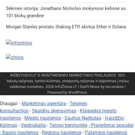
Sėkmės istorija: Jonathano Nicholso mokymosi kelionė su
101 blokų grandine
Morgan Stanley pristato Staking ETP, skirtus Ether ir Solana
WEBSTUDIO.LT
© SKAITMENINIO MARKETINGO PASLAUGOS. SEO
tekstų rašymas, turinio kūrimas, straipsnių rašymas ir talpinimas į mūsų
valdomas svetaines. 2026
InfoŽinios.LT
| Swift News by
Ascendoor
|
Powered by
WordPress
.
Draugai: -
Marketingo agentūra
-
Teisinės
konsultacijos
-
Skaidrių skenavimas
-
Klaipedos miesto
naujienos
-
Miesto naujienos
-
Saulius Narbutas
-
Įvaizdžio
kūrimas
-
Veidoskaita
-
Teniso treniruotės
- Pranešimai spaudai
-
Kauno naujienos
-
Regionų naujienos
-
Palangos naujienos