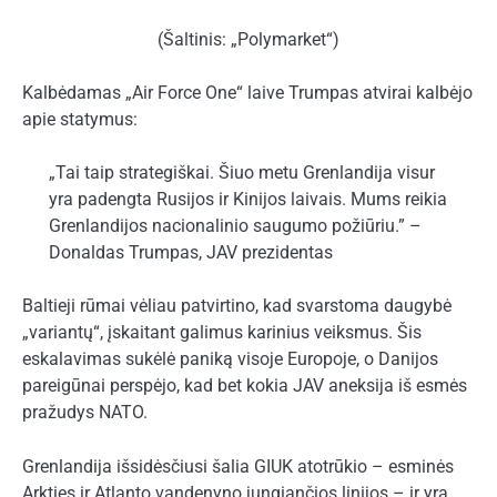
(Šaltinis: „Polymarket“)
Kalbėdamas „Air Force One“ laive Trumpas atvirai kalbėjo
apie statymus:
„Tai taip strategiškai. Šiuo metu Grenlandija visur
yra padengta Rusijos ir Kinijos laivais. Mums reikia
Grenlandijos nacionalinio saugumo požiūriu.” –
Donaldas Trumpas, JAV prezidentas
Baltieji rūmai vėliau patvirtino, kad svarstoma daugybė
„variantų“, įskaitant galimus karinius veiksmus. Šis
eskalavimas sukėlė paniką visoje Europoje, o Danijos
pareigūnai perspėjo, kad bet kokia JAV aneksija iš esmės
pražudys NATO.
Grenlandija išsidėsčiusi šalia GIUK atotrūkio – esminės
Arkties ir Atlanto vandenyno jungiančios linijos – ir yra