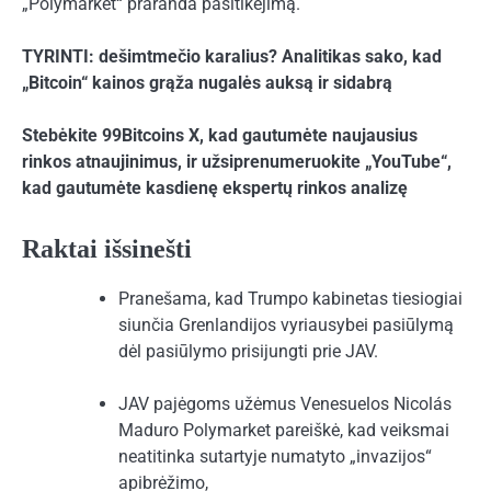
„Polymarket“ praranda pasitikėjimą.
TYRINTI: dešimtmečio karalius? Analitikas sako, kad
„Bitcoin“ kainos grąža nugalės auksą ir sidabrą
Stebėkite 99Bitcoins X, kad gautumėte naujausius
rinkos atnaujinimus, ir užsiprenumeruokite „YouTube“,
kad gautumėte kasdienę ekspertų rinkos analizę
Raktai išsinešti
Pranešama, kad Trumpo kabinetas tiesiogiai
siunčia Grenlandijos vyriausybei pasiūlymą
dėl pasiūlymo prisijungti prie JAV.
JAV pajėgoms užėmus Venesuelos Nicolás
Maduro Polymarket pareiškė, kad veiksmai
neatitinka sutartyje numatyto „invazijos“
apibrėžimo,