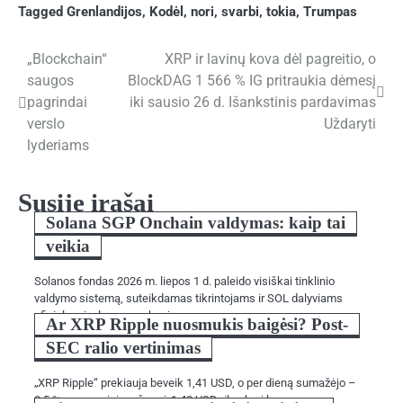
Tagged
Grenlandijos
,
Kodėl
,
nori
,
svarbi
,
tokia
,
Trumpas
„Blockchain“
XRP ir lavinų kova dėl pagreitio, o
Navigacija
saugos
BlockDAG 1 566 % IG pritraukia dėmesį
tarp
pagrindai
iki sausio 26 d. Išankstinis pardavimas
verslo
Uždaryti
įrašų
lyderiams
Susiję įrašai
Solana SGP Onchain valdymas: kaip tai
veikia
Solanos fondas 2026 m. liepos 1 d. paleido visiškai tinklinio
valdymo sistemą, suteikdamas tikrintojams ir SOL dalyviams
oficialų privalomą mechanizmą…
Ar XRP Ripple nuosmukis baigėsi? Post-
SEC ralio vertinimas
„XRP Ripple“ prekiauja beveik 1,41 USD, o per dieną sumažėjo –
0,5 %, o neseniai peržengė 1,40 USD ribą, kuri buvo…