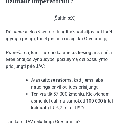
užimant imperatoriui?
(Šaltinis:X)
Dėl Venesuelos šlavimo Jungtinės Valstijos turi turėti
grynųjų pinigų, todėl jos nori nusipirkti Grenlandiją.
Pranešama, kad Trumpo kabinetas tiesiogiai siunčia
Grenlandijos vyriausybei pasiūlymą dėl pasiūlymo
prisijungti prie JAV:
Ataskaitose rašoma, kad jiems labai
naudinga privilioti juos prisijungti
Ten yra tik 57 000 žmonių. Kiekvienam
asmeniui galima sumokėti 100 000 ir tai
kainuotų tik 5,7 mlrd. USD.
Tad kam JAV reikalinga Grenlandija?