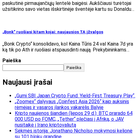
paskutinė pirmaujančiųjų lentelė baigėsi. Aukščiausi turėtojai
užsitikrino savo vietas išskirtinėje šventėje kartu su Donaldu…
„Bonk“ ruošiasi kitam kojai: naujausios TA įžvalgos
„Bonk Crypto“ konsolidavo, kol Kaina Tūris 24 val Kaina 7d yra
ką tik po Ath ir ruošiasi atspausdinti naują. Prekybininkams…
Paieška
Paieška
Naujausi įrašai
„Gumi SBI Japan Crypto Fund: Yield-First Treasury Play“.
„Zoomex“ dalyvaus „Coinfest Asia 2026“ kaip auksinis
rėmėjas ir vasaros įlankos vakarėlis Balyje
Kripto naujienos šiandien (liepos 29 d.): BTC prarado 64
000 USD po FOMC, „Tether“ plečiasi į Afriką, o JAV
nusitaikė į Irano kriptovaliutą
Sėkmės istorija: Jonathano Nicholso mokymosi kelionė
su 101 blokų grandine