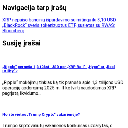
Navigacija tarp įrašų
XRP nepaiso banginių išpardavimo su mitingu iki 3,10 USD
„BlackRock“ sveria tokenizuotus ETF, susietas su RWAS:
Bloomberg
Susiję įrašai
„Ripple“ perneša 1,3 tūkst. USD per „XRP Rail“: „Hype“ ar „Real
Utility“?
„Ripple“ mokėjimų tinklas ką tik pranešė apie 1,3 trilijono USD
operacijų apdorojimą 2025 m. II ketvirtį naudodamas XRP
pagrįstą likvidumo…
Norite vietos „Trump Crypto“ vakarienėje?
Trumpo kriptovaliutų vakarienės konkursas uždarytas, o