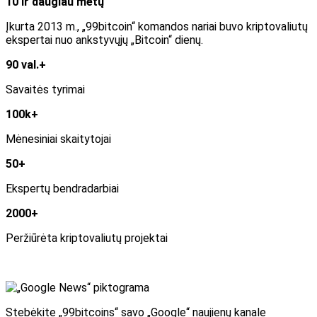
10 ir daugiau metų
Įkurta 2013 m., „99bitcoin“ komandos nariai buvo kriptovaliutų
ekspertai nuo ankstyvųjų „Bitcoin“ dienų.
90 val.+
Savaitės tyrimai
100k+
Mėnesiniai skaitytojai
50+
Ekspertų bendradarbiai
2000+
Peržiūrėta kriptovaliutų projektai
Stebėkite „99bitcoins“ savo „Google“ naujienų kanale