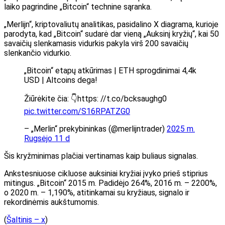
laiko pagrindine „Bitcoin“ technine sąranka.
„Merlijn“, kriptovaliutų analitikas, pasidalino X diagrama, kurioje
parodyta, kad „Bitcoin“ sudarė dar vieną „Auksinį kryžių“, kai 50
savaičių slenkamasis vidurkis pakyla virš 200 savaičių
slenkančio vidurkio.
„Bitcoin“ etapų atkūrimas | ETH sprogdinimai 4,4k
USD | Altcoins dega!
Žiūrėkite čia: 👇https: //t.co/bcksaughg0
pic.twitter.com/S16RPATZG0
– „Merlin“ prekybininkas (@merlijntrader)
2025 m.
Rugsėjo 11 d
Šis kryžminimas plačiai vertinamas kaip buliaus signalas.
Ankstesniuose cikluose auksiniai kryžiai įvyko prieš stiprius
mitingus. „Bitcoin“ 2015 m. Padidėjo 264%, 2016 m. – 2200%,
o 2020 m. – 1,190%, atitinkamai su kryžiaus, signalo ir
rekordinėmis aukštumomis.
(
Šaltinis – x
)