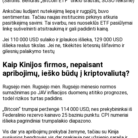
(
Šaltinis: Bendras „Bitcoin ETF“ tinklo srautas, SOSO reikšmė
)
Anksčiau liudijant nutekėjimą liepą ir rugpjūtį, buvo
sentimentas. Tačiau naujas institucinis pirkinys atkuria
pasitikėjimą savimi. Tai svarbu, nes nuoseklūs ETF pasiūlymai
linkę sušvelninti atsitraukimą ir gali padidinti kainą.
Jei 110 000 USD sulaiko ir įplaukos išlieka, 129 000 USD
išlieka realus tikslas. Jei ne, tikėkitės lėtesnių šlifavimo ir
gilesnių palaikymo testų
Kaip Kinijos firmos, nepaisant
apribojimų, ieško būdų į kriptovaliutą?
Rugsėjo mėn. Rugsėjo mėn. Rugsėjo mėnesio normos
sumažinimas po JAV infliacijos duomenų atitiko prognozes,
todėl rizikos turtas padidins.
„Bitcoin“ trumpai peržengė 114 000 USD, nes prekybininkai iš
Federalinio rezervo kainavo 25 baziniu punktu. CPI numeriai
išlieka pagrindiniai trumpalaikio diapazono.
Vis dar yra apribojimų prekybai žemyne, tačiau su Kinija
susijusios bendrovės vis dar prekiauja per užsienio sąrašą ir