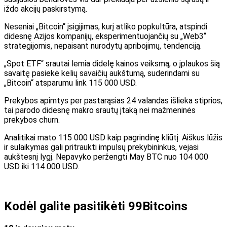
iždo akcijų paskirstymą.
Neseniai „Bitcoin“ įsigijimas, kurį atliko popkultūra, atspindi
didesnę Azijos kompanijų, eksperimentuojančių su „Web3“
strategijomis, nepaisant nurodytų apribojimų, tendenciją.
„Spot ETF“ srautai lemia didelę kainos veiksmą, o įplaukos šią
savaitę pasiekė kelių savaičių aukštumą, suderindami su
„Bitcoin“ atsparumu link 115 000 USD.
Prekybos apimtys per pastarąsias 24 valandas išlieka stiprios,
tai parodo didesnę makro srautų įtaką nei mažmeninės
prekybos churn.
Analitikai mato 115 000 USD kaip pagrindinę kliūtį. Aiškus lūžis
ir sulaikymas gali pritraukti impulsų prekybininkus, vejasi
aukštesnį lygį. Nepavyko peržengti May BTC nuo 104 000
USD iki 114 000 USD.
Kodėl galite pasitikėti 99Bitcoins