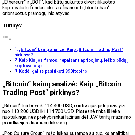
„Ethereum“ ir „BOT“, kad būtų sukurtas diversifikuotas
kriptovaliutų fondas, skirtas finansuoti „blockchain“
orientuotus pramogų iniciatyvas.
Turinys:
„Bitcoin“ kainų analizė: Kaip „Bitcoin Trading Post“
pirkinys?
Kaip Kinijos firmos, nepaisant apribojimų, ieško būdų į
kriptovaliutą?
Kodėl galite pasitikėti 99Bitcoins
„Bitcoin“ kainų analizė: Kaip „Bitcoin
Trading Post“ pirkinys?
„Bitcoin“ turi beveik 114 400 USD, o intrazijos judėjimas yra
nuo 113 200 USD iki 114 700 USD. Platesnė rinka išlieka
nuotaikinga, nes prekybininkai lažinasi dėl JAV tarifų mažinimo
po infliacijos duomenų lūkesčių.
„Pop Culture Group“ įrašo laikas sutampa su tuo, ką analitikai