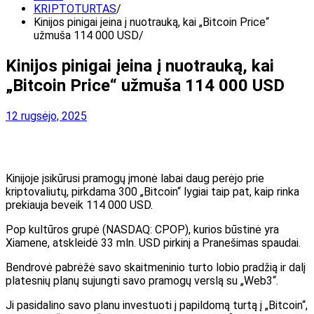
KRIPTOTURTAS
Kinijos pinigai įeina į nuotrauką, kai „Bitcoin Price“
užmuša 114 000 USD
Kinijos pinigai įeina į nuotrauką, kai
„Bitcoin Price“ užmuša 114 000 USD
12 rugsėjo, 2025
Kinijoje įsikūrusi pramogų įmonė labai daug perėjo prie
kriptovaliutų, pirkdama 300 „Bitcoin“ lygiai taip pat, kaip rinka
prekiauja beveik 114 000 USD.
Pop kultūros grupė (NASDAQ: CPOP), kurios būstinė yra
Xiamene, atskleidė 33 mln. USD pirkinį a
Pranešimas spaudai.
Bendrovė pabrėžė savo skaitmeninio turto lobio pradžią ir dalį
platesnių planų sujungti savo pramogų verslą su „Web3“.
Ji pasidalino savo planu investuoti į papildomą turtą į „Bitcoin“,