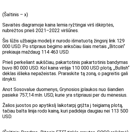
(
Šaltinis – x
)
Savaitės diagramoje kaina lemia ryžtingai virš iškirptės,
nubrėžtos prieš 2021–2022 viršūnes.
Šis lūžis užbaigia modelį ir nurodo išmatuotą žingsnį link 129
000 USD. Po stipraus bėgimo anksčiau šiais metais „Bitcoin“
prekiauja maždaug 114 463 USD.
Prieš perkeliant aukščiau, pakartotinis pakartotinis bandymas
buvo 80 000 USD. Kol kaina viršija 110 000 USD plotą, „Bullish“
dėklas išlieka nepažeistas. Praraskite tą zoną, o pagreitis gali
išnykti.
Anot Sosovalue
duomenys,
Grynosios įplaukos nuo šiandien
pasiekė 757,14 mln. USD, kurie yra stipriausi per du mėnesius.
Žalios juostos po apytikslį laikotarpį grįžta į teigiamą plotą,
tačiau balta linija rodo kainą, kuri padidėja daugiau nei 113 500
USD.