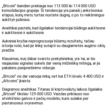
„Bitcoin“ šiandien prekiauja nuo 113 000 iki 114 000 USD
konsolidacijos grupėje. Ši tendencija yra panaši į ankstesnius
etapus, kurių metu turtas nustatė dugną, o po to reikšmingus
aukštyn judesius.
Analitikai pastebi, kad ilgalaikei tendencijai būdinga aukštesnė
ir aukštesnė ir aukštesnė.
Auksiniai kryžiai neprognozuoja būsimų rezultatų, tačiau
istorija rodo, kad jie linkę sutapti su daugiametės augimo ciklų
pradžia.
Klausimas, kurį dabar svarsto prekybininkai, yra tai, ar šis
naujausias signalas sukels dar vieną milžinišką mitingą, ar jis
pakabins pasipriešinimo viduryje.
„Bitcoin“ vis dar vairuoja rinką, net kai ETH išvalo 4 400 USD ir
„Altcoins“ įkaista.
Diagramos analitikas Titanas iš kriptovaliutų
laikosi
Ilgalaikis
„Bitcoin“ tikslas-129 000 USD. Vaizdas priklauso nuo
atvirkštinio galvos ir pečių modelio, kuris sulaikė per
pastaruosius svyravimus.