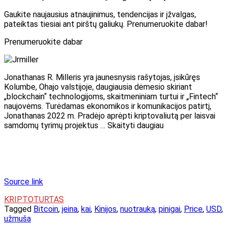
Gaukite naujausius atnaujinimus, tendencijas ir įžvalgas,
pateiktas tiesiai ant pirštų galiukų. Prenumeruokite dabar!
Prenumeruokite dabar
Jonathanas R. Milleris yra jaunesnysis rašytojas, įsikūręs
Kolumbe, Ohajo valstijoje, daugiausia dėmesio skiriant
„blockchain“ technologijoms, skaitmeniniam turtui ir „Fintech“
naujovėms. Turėdamas ekonomikos ir komunikacijos patirtį,
Jonathanas 2022 m. Pradėjo aprėpti kriptovaliutą per laisvai
samdomų tyrimų projektus … Skaityti daugiau
Source link
KRIPTOTURTAS
Tagged
Bitcoin
,
įeina
,
kai
,
Kinijos
,
nuotrauką
,
pinigai
,
Price
,
USD
,
užmuša