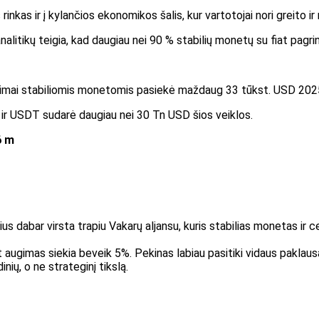
s rinkas ir į kylančios ekonomikos šalis, kur vartotojai nori greito
nalitikų teigia, kad daugiau nei 90 % stabilių monetų su fiat pagrin
imai stabiliomis monetomis pasiekė maždaug 33 tūkst. USD 202
 ir USDT sudarė daugiau nei 30 Tn USD šios veiklos.
6 m
s dabar virsta trapiu Vakarų aljansu, kuris stabilias monetas ir c
augimas siekia beveik 5%. Pekinas labiau pasitiki vidaus paklausa 
nių, o ne strateginį tikslą.