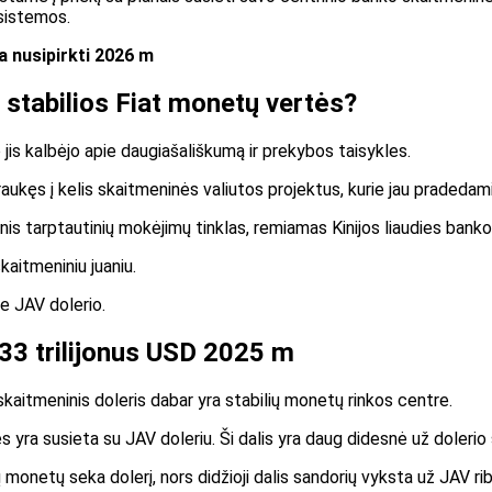
 sistemos.
a nusipirkti 2026 m
 stabilios Fiat monetų vertės?
jis kalbėjo apie daugiašališkumą ir prekybos taisykles.
raukęs į kelis skaitmeninės valiutos projektus, kurie jau pradedam
nis tarptautinių mokėjimų tinklas, remiamas Kinijos liaudies banko 
kaitmeniniu juaniu.
ie JAV dolerio.
33 trilijonus USD 2025 m
skaitmeninis doleris dabar yra stabilių monetų rinkos centre.
 yra susieta su JAV doleriu. Ši dalis yra daug didesnė už dolerio
onetų seka dolerį, nors didžioji dalis sandorių vyksta už JAV rib