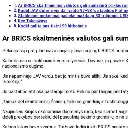
Ar BRICS skaitmeninės valiutos gali sumažinti priklauso
Kodėl JAV doleris vis dar valdo 97–98 % stabilios Fiat 
Stablecoin mokėjimai pasiekė maždaug 33 trilijonus US
Key Takeaways
Kodėl galite pasitikėti 99 bitkoinais
Ar BRICS skaitmeninės valiutos gali sum
Pekinas taip pat
plūduriavo
naujas planas sujungti BRICS centri
Kalbėdamas su politiniais ir verslo lyderiais Davose, jis
pasakė
K
nacionalizmo augimo.
Jis nepaminėjo JAV vardu, bet jo mintis buvo aiški. Jis sakė, kad pa
laimėtojų“.
Jo pastabos atitinka pastarojo meto Pekino pastangas pristatyti
Įtampa dėl skaitmeninių finansų, tiekimo grandinių ir technologi
Naujausias Kinijos
ekonominiai duomenys
rodo, kad šiemet augima
didelį prekybos perteklių dėl pasaulinių tiekimo grandinių, o ne st
Kalbos laikas buvo svarbus. Tai buvo Indija ir kiti BRICS nariai
pa