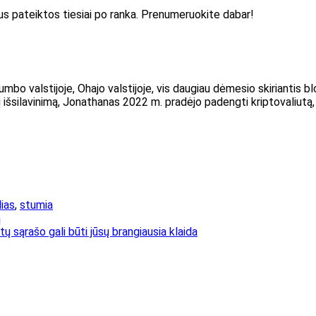
 bus pateiktos tiesiai po ranka. Prenumeruokite dabar!
mbo valstijoje, Ohajo valstijoje, vis daugiau dėmesio skiriantis bl
išsilavinimą, Jonathanas 2022 m. pradėjo padengti kriptovaliutą
lias
,
stumia
ą
ų sąrašo gali būti jūsų brangiausia klaida