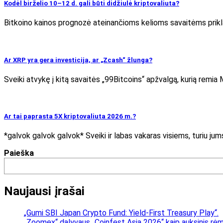
Kodėl birželio 10–12 d. gali būti didžiulė kriptovaliuta?
Bitkoino kainos prognozė ateinančioms kelioms savaitėms priklau
Ar XRP yra gera investicija, ar „Zcash“ žlunga?
Sveiki atvykę į kitą savaitės „99Bitcoins“ apžvalgą, kurią remia
Ar tai paprasta 5X kriptovaliuta 2026 m.?
*galvok galvok galvok* Sveiki ir labas vakaras visiems, turiu jums
Paieška
Naujausi įrašai
„Gumi SBI Japan Crypto Fund: Yield-First Treasury Play“.
„Zoomex“ dalyvaus „Coinfest Asia 2026“ kaip auksinis rėmė