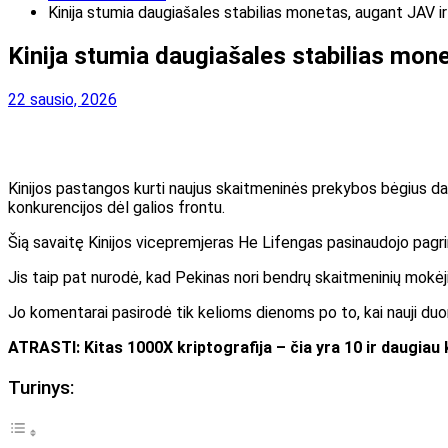
Kinija stumia daugiašales stabilias monetas, augant JAV ir
Kinija stumia daugiašales stabilias mone
22 sausio, 2026
Kinijos pastangos kurti naujus skaitmeninės prekybos bėgius daba
konkurencijos dėl galios frontu.
Šią savaitę Kinijos vicepremjeras He Lifengas pasinaudojo pag
Jis taip pat nurodė, kad Pekinas nori bendrų skaitmeninių mokėji
Jo komentarai pasirodė tik kelioms dienoms po to, kai nauji duo
ATRASTI:
Kitas 1000X kriptografija – čia yra 10 ir daugiau 
Turinys: