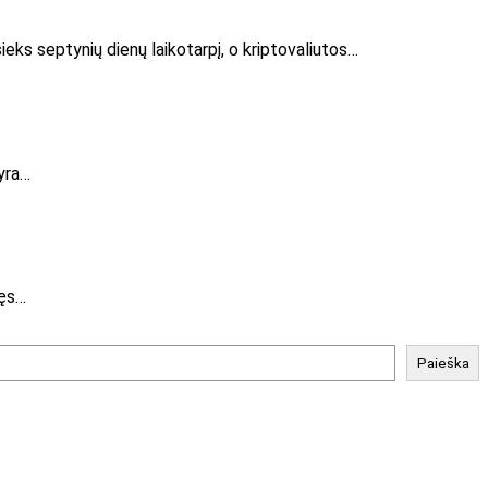
eks septynių dienų laikotarpį, o kriptovaliutos…
 yra…
nęs…
Paieška