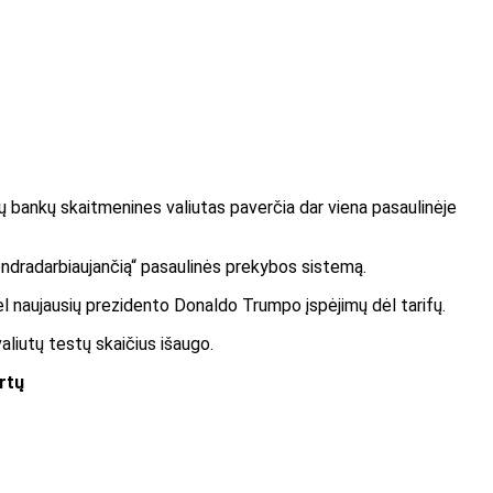
ių bankų skaitmenines valiutas paverčia dar viena pasaulinėje
ndradarbiaujančią“ pasaulinės prekybos sistemą.
dėl naujausių prezidento Donaldo Trumpo įspėjimų dėl tarifų.
liutų testų skaičius išaugo.
artų