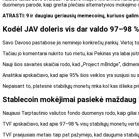
duomenys parodė, kaip greitai plečiasi alternatyvios mokėjimo
ATRASTI:
9 ir daugiau geriausių memecoinų, kuriuos galim
Kodėl JAV doleris vis dar valdo 97–98 %
Savo Davoso pastabose jis neminėjo konkrečių įrankių. Vietoj to 
Tačiau jo komentarai nukrito tuo metu, kai Pekinas yra labai įsit
Nauji šios savaitės skaičiai rodo, kad „Project mBridge“, didmeni
Analitikai apskaičiavo, kad apie 95% šios veiklos yra susijusi su s
Nepaisant to, platesnė stabiliųjų monetų rinka kol kas išlieka pr
Stablecoin mokėjimai pasiekė maždaug 
Naujausi Tarptautinio valiutos fondo duomenys rodo, kaip giliai 
TVF apskaičiavo, kad apie 97–98 % visų stabiliųjų monetų vertės
TVF praėjusiais metais taip pat pažymėjo, kad dauguma stabilių m