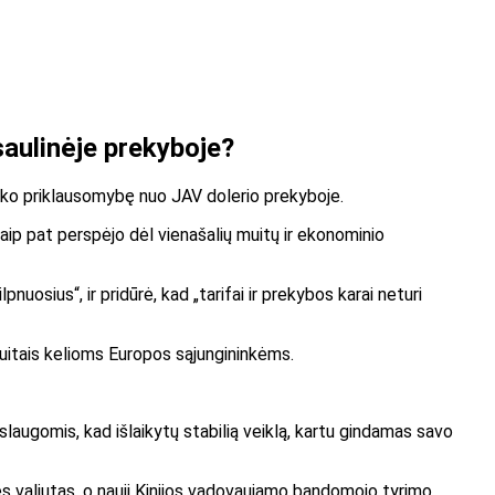
aulinėje prekyboje?
loko priklausomybę nuo JAV dolerio prekyboje.
 taip pat perspėjo dėl vienašalių muitų ir ekonominio
pnuosius“, ir pridūrė, kad „tarifai ir prekybos karai neturi
muitais kelioms Europos sąjungininkėms.
slaugomis, kad išlaikytų stabilią veiklą, kartu gindamas savo
nes valiutas, o nauji Kinijos vadovaujamo bandomojo tyrimo