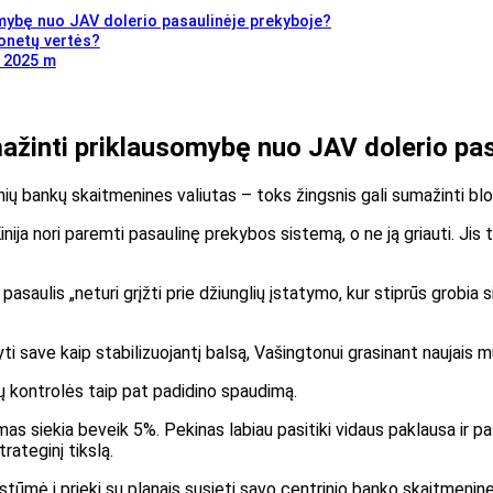
mybę nuo JAV dolerio pasaulinėje prekyboje?
monetų vertės?
D 2025 m
ažinti priklausomybę nuo JAV dolerio pas
nių bankų skaitmenines valiutas – toks žingsnis gali sumažinti b
inija nori paremti pasaulinę prekybos sistemą, o ne ją griauti. Jis
saulis „neturi grįžti prie džiunglių įstatymo, kur stiprūs grobia sil
 save kaip stabilizuojantį balsą, Vašingtonui grasinant naujais 
jų kontrolės taip pat padidino spaudimą.
s siekia beveik 5%. Pekinas labiau pasitiki vidaus paklausa ir pa
rateginį tikslą.
stūmė
į priekį su planais susieti savo centrinio banko skaitmeni