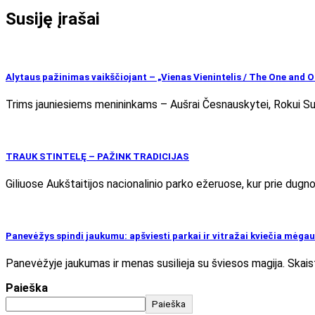
Susiję įrašai
Alytaus pažinimas vaikščiojant – „Vienas Vienintelis / The One and O
Trims jauniesiems menininkams – Aušrai Česnauskytei, Rokui Sut
TRAUK STINTELĘ – PAŽINK TRADICIJAS
Giliuose Aukštaitijos nacionalinio parko ežeruose, kur prie dug
Panevėžys spindi jaukumu: apšviesti parkai ir vitražai kviečia mėga
Panevėžyje jaukumas ir menas susilieja su šviesos magija. Skaista
Paieška
Paieška