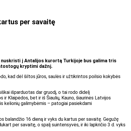
kartus per savaitę
skristi į Antalijos kurortą Turkijoje bus galima tris
 atostogų kryptimi dažnį.
, kad dėl šiltos jūros, saulės ir užtikrintos poilsio kokybės
škai išparduotas dar gruodį, o tai rodo didelį
r Klaipėdos, bet ir iš Šiaulių, Kauno, šiaurinės Latvijos
mis kelionių galimybėmis – patogiai pasiekdami
uos balandžio 16 dieną ir vyks du kartus per savaitę. Gegužę
art per savaitę, o spalį suintensyvės, ir iki lapkričio 3 d. vyks