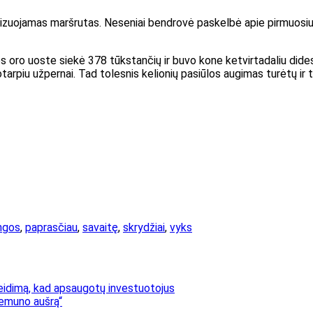
ganizuojamas maršrutas. Neseniai bendrovė paskelbė apie pirmuosi
s oro uoste siekė 378 tūkstančių ir buvo kone ketvirtadaliu dide
kotarpiu užpernai. Tad tolesnis kelionių pasiūlos augimas turėtų i
ngos
,
paprasčiau
,
savaitę
,
skrydžiai
,
vyks
leidimą, kad apsaugotų investuotojus
Nemuno aušrą“