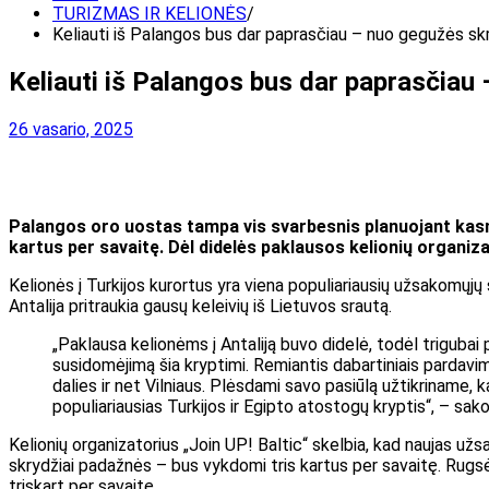
TURIZMAS IR KELIONĖS
Keliauti iš Palangos bus dar paprasčiau – nuo gegužės skry
Keliauti iš Palangos bus dar paprasčiau 
26 vasario, 2025
Palangos oro uostas tampa vis svarbesnis planuojant kasme
kartus per savaitę. Dėl didelės paklausos kelionių organiza
Kelionės į Turkijos kurortus yra viena populiariausių užsakomųjų
Antalija pritraukia gausų keleivių iš Lietuvos srautą.
„Paklausa kelionėms į Antaliją buvo didelė, todėl trigubai 
susidomėjimą šia kryptimi. Remiantis dabartiniais pardavimų
dalies ir net Vilniaus. Plėsdami savo pasiūlą užtikriname
populiariausias Turkijos ir Egipto atostogų kryptis“, – sa
Kelionių organizatorius „Join UP! Baltic“ skelbia, kad naujas už
skrydžiai padažnės – bus vykdomi tris kartus per savaitę. Rugsėjį
triskart per savaitę.