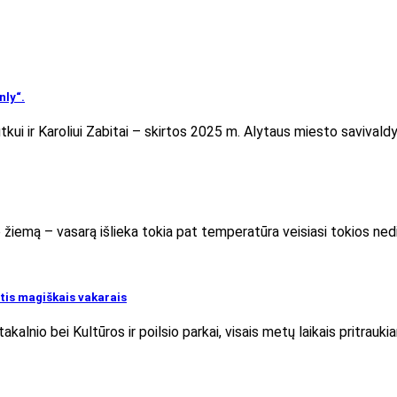
nly“.
kui ir Karoliui Zabitai – skirtos 2025 m. Alytaus miesto savival
no žiemą – vasarą išlieka tokia pat temperatūra veisiasi tokios n
utis magiškais vakarais
kalnio bei Kultūros ir poilsio parkai, visais metų laikais pritrauk