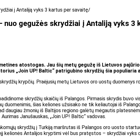
džiai į Antaliją vyks 3 kartus per savaitę
– nuo gegužės skrydžiai į Antaliją vyks 3 
tines atostogas. Jau šių metų gegužę iš Lietuvos pajūrio nu
torius „Join UP! Baltic“ patrigubino skrydžių šia populiaria
 skrydžių krypčių. Praėjusių metų Lietuvos oro uostų duomenys rodo
padidinome skrydžių skaičių iš Palangos. Pirmasis skrydis buvo visi
 duomenimis, šias keliones užsisako ne tik keliautojai iš Palangos i
, kad daugiau žmonių iš Baltijos regiono galėtų mėgautis platesnė
ko Aurimas Janušauskas, „Join UP! Baltic“ vadovas.
sakomųjų skrydžių į Turkiją maršrutas iš Palangos oro uosto start
 kelionės Antalijos kryptimi vėl bus pratęstos – skrydžiai vyks duk