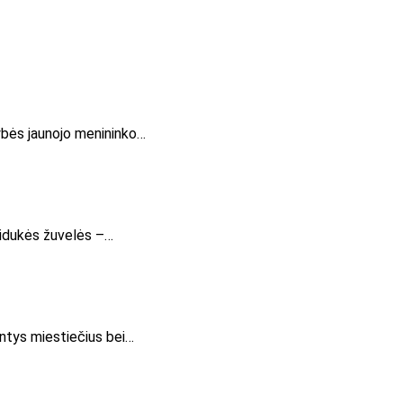
dybės jaunojo menininko…
edidukės žuvelės –…
iantys miestiečius bei…