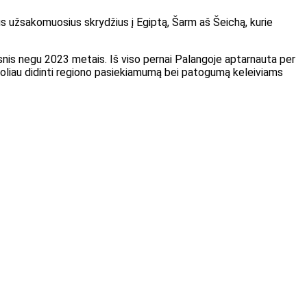
us užsakomuosius skrydžius į Egiptą, Šarm aš Šeichą, kurie
snis negu 2023 metais. Iš viso pernai Palangoje aptarnauta per
r toliau didinti regiono pasiekiamumą bei patogumą keleiviams