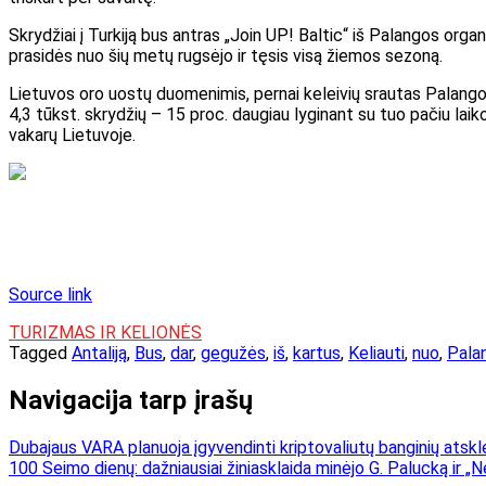
Skrydžiai į Turkiją bus antras „Join UP! Baltic“ iš Palangos or
prasidės nuo šių metų rugsėjo ir tęsis visą žiemos sezoną.
Lietuvos oro uostų duomenimis, pernai keleivių srautas Palango
4,3 tūkst. skrydžių – 15 proc. daugiau lyginant su tuo pačiu lai
vakarų Lietuvoje.
Source link
TURIZMAS IR KELIONĖS
Tagged
Antaliją
,
Bus
,
dar
,
gegužės
,
iš
,
kartus
,
Keliauti
,
nuo
,
Pala
Navigacija tarp įrašų
Dubajaus VARA planuoja įgyvendinti kriptovaliutų banginių atsk
100 Seimo dienų: dažniausiai žiniasklaida minėjo G. Palucką ir „