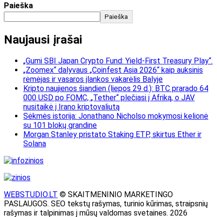
Paieška
Paieška
Naujausi įrašai
„Gumi SBI Japan Crypto Fund: Yield-First Treasury Play“.
„Zoomex“ dalyvaus „Coinfest Asia 2026“ kaip auksinis
rėmėjas ir vasaros įlankos vakarėlis Balyje
Kripto naujienos šiandien (liepos 29 d.): BTC prarado 64
000 USD po FOMC, „Tether“ plečiasi į Afriką, o JAV
nusitaikė į Irano kriptovaliutą
Sėkmės istorija: Jonathano Nicholso mokymosi kelionė
su 101 blokų grandine
Morgan Stanley pristato Staking ETP, skirtus Ether ir
Solana
WEBSTUDIO.LT
© SKAITMENINIO MARKETINGO
PASLAUGOS. SEO tekstų rašymas, turinio kūrimas, straipsnių
rašymas ir talpinimas į mūsų valdomas svetaines. 2026