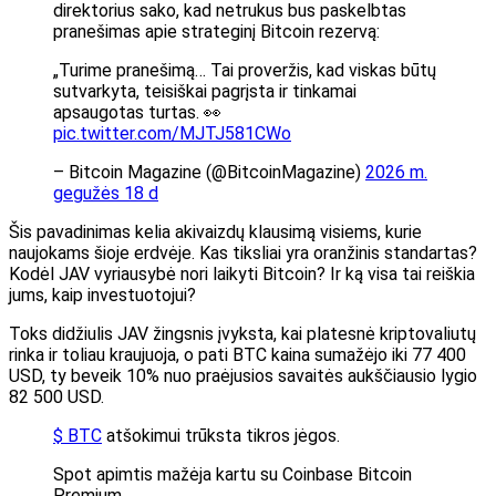
direktorius sako, kad netrukus bus paskelbtas
pranešimas apie strateginį Bitcoin rezervą:
„Turime pranešimą… Tai proveržis, kad viskas būtų
sutvarkyta, teisiškai pagrįsta ir tinkamai
apsaugotas turtas. 👀
pic.twitter.com/MJTJ581CWo
– Bitcoin Magazine (@BitcoinMagazine)
2026 m.
gegužės 18 d
Šis pavadinimas kelia akivaizdų klausimą visiems, kurie
naujokams šioje erdvėje. Kas tiksliai yra oranžinis standartas?
Kodėl JAV vyriausybė nori laikyti Bitcoin? Ir ką visa tai reiškia
jums, kaip investuotojui?
Toks didžiulis JAV žingsnis įvyksta, kai platesnė kriptovaliutų
rinka ir toliau kraujuoja, o pati BTC kaina sumažėjo iki 77 400
USD, ty beveik 10% nuo praėjusios savaitės aukščiausio lygio
82 500 USD.
$ BTC
atšokimui trūksta tikros jėgos.
Spot apimtis mažėja kartu su Coinbase Bitcoin
Premium.