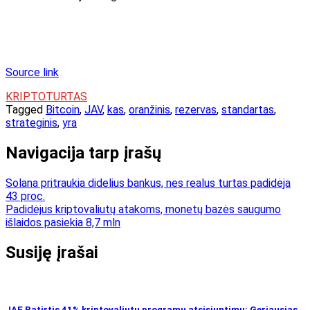
Source link
KRIPTOTURTAS
Tagged
Bitcoin
,
JAV
,
kas
,
oranžinis
,
rezervas
,
standartas
,
strateginis
,
yra
Navigacija tarp įrašų
Solana pritraukia didelius bankus, nes realus turtas padidėja
43 proc.
Padidėjus kriptovaliutų atakoms, monetų bazės saugumo
išlaidos pasiekia 8,7 mln
Susiję įrašai
JAE Patirtis 41% kriptovaliutų programų atsisiuntimų: Geriausias