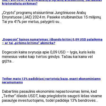
kriptovaliutų pirkimas?
„Crypto“ programų atsisiuntimai Jungtiniuose Arabų
Emyratuose (JAE) 2024 m. Pasiekė stulbinančius 15 milijonų.
Tai yra 41% per metus, palyginti su…
„Dogecoin“ kainos numatymas: išbando kritinį 0,09 USD palaikymą
– ar tai „pirkimo kritimo“ akimirka?
Dogecoin kaina svyruoja apie 0,09 USD – lygis, kuris kelis
mėnesius veikė kaip tvirtos grindys. Tačiau kai kaina vėl
grįžta…
Tether mato 13% padidėjusį vartotojų bazę, esant ekonominiams
neramumams
Dabartinis pasaulinis ekonominis nepastovumas lėmė, kad
„Tether“ išleido USDT, kaip prieglobstis saugoti lėšas visame
pasaulyje investuotojams, todėl padidėja 13% bendrovės…