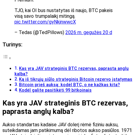
TJO, kai OI bus nustatytas iš naujo, BTC pakeis
visą savo trumpalaikį mitingą.
pic.twitter.com/gyNkjnwwcX
– Tedas (@TedPillows)
2026 m. gegužės 20 d
Turinys:
Kas yra JAV strateginis BTC rezervas, paprasta anglų
kalba?
Ką iš tikrųjų siūlo strateginis Bitcoin rezervo įstatymas
Bitcoin prieš auksą: kodėl BTC, o ne kažkas kita?
Kodėl galite pasitikėti 99 bitkoinais
Kas yra JAV strateginis BTC rezervas,
paprasta anglų kalba?
Aukso standartas kadaise JAV dolerį rėmė fiziniu auksu,
suteikdamas jam patikimumą dėl ribotos aukso pasiūlos. 1971