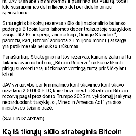
m. JAV atsisakė šios sistemos ir pasirinko fiat valiutą, todėl
kilo susirūpinimas dėl infliacijos dėl per didelio pinigų
spausdinimo.
Strateginis bitkoinų rezervas siūlo dalį nacionalinio balanso
padengti Bitcoin, kuris laikomas decentralizuotoje saugykloje
visoje JAV. Koncepcija, žinoma kaip „Orange Standard“,
pabrėžia, kad „Bitcoin“ apribota 21 milijono monetų atsarga
yra patikimesnis nei aukso trūkumas.
Panašiai kaip Strateginis naftos rezervas, kuriame žalia nafta
laikoma avariniu buferiu, „Bitcoin Reserve“ siekia užtikrinti
pinigų suverenitetą, užtikrinant vertingą turtą prieš iškylant
krizei.
JAV vyriausybė per kriminalinius konfiskavimus konfiskavo
maždaug 200 000 BTC, kurie buvo įnešti į Strateginį Bitcoin
rezervą pagal prezidento Trumpo 2025 m. vykdomąjį įsakymą
neparduodant taisyklę, o „Mined in America Act“ yra šios
iniciatyvos teisinė bazė.
(ŠALTINIS: Arkham)
Ką iš tikrųjų siūlo strateginis Bitcoin