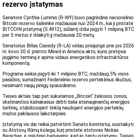
rezervo įstatymas
Senatorė Cynthia Lummis (R-WY) buvo pagrindinė nacionalinio
Bitcoin rezervo šalininkė mažiausiai nuo 2024 m., kai ji pristatė
BITCOIN įstatymą (S.4912), siūlantį iždui įsigyti 1 milijoną BTC
per 5 metus ir išlaikyti jį mažiausiai 20 metų.
Senatorius Billas Cassidy (R-LA) vėliau prisijungė prie jos 2026
m. kovo 30 d. priimto Mined in America akto, kuris pratęsia
įsigijimo terminą ir apima vidaus energetikos infrastruktūros
komponentą.
Programa siekia įsigyti iki 1 milijono BTC, maždaug 5% visos
pasiūlos, sumažinant Federalinio rezervo perteklinius likučius,
nesiimant naujų pinigų spausdinimo.
Teisės aktais taip pat sukuriamos „Bitcoin“ žaliosios zonos,
skatinančios kalnakasius dirbti šalia atsinaujinančių energijos
šaltinių, stabilizuojant tinklą naudojant energijos perteklių
mažos paklausos laikotarpiais.
Įstatymą vis dar reikia patvirtinti Senato komitetui, susitaikyti
su Atstovų Rūmų kolega, kurį pristatė atstovas Nickas
Begichas, ir galutinio balsavimo, kad jis taptų įstatymu. Teisės