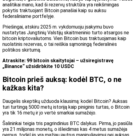
analitikai mano, kad ši rezervų struktūra yra reikšmingas
pokytis traktuojant Bitcoin panašiai kaip su auksu
federaliniame portfelyje.
Priešingai, atskiru 2025 m. vykdomuoju įsakymu buvo
nustatytas Jungtinių Valstijų skaitmeninio turto atsargos ne
bitcoin kriptovaliutoms. Vien Bitcoin bus traktuojamas kaip
nuolatinis rezervas, o tai reiškia sąmoningą federalinės
politikos skirtumą.
Atraskite: 99 bitcoin skaitytojai – užsiregistravę
„Binance“ užsidirbkite 10 USDC
Bitcoin prieš auksą: kodėl BTC, o ne
kažkas kita?
Daugelis skeptikų užduoda klausimą: kodėl Bitcoin? Auksas
turi turtingą 5000 metų istoriją kaip piniginis turtas, o Bitcoin
yra tik 16 metų ir jo vertė smarkiai sumažėjo.
Šalininkai teigia tris pagrindinius BTC dalykus. Pirma, jo pasiūla
yra 21 milijonas monetų, o išleidimas kas 4 metus sumažėja
perpus, todėl jis yra mažiau jautrus manipuliavimui nei auksas,