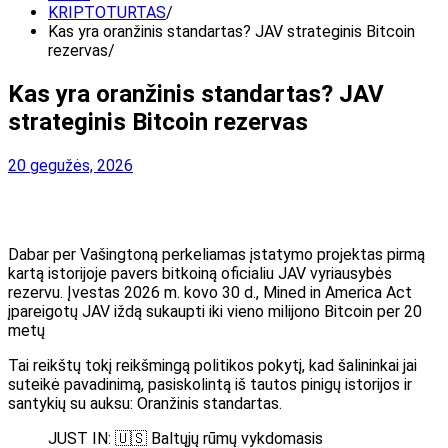
KRIPTOTURTAS
Kas yra oranžinis standartas? JAV strateginis Bitcoin
rezervas
Kas yra oranžinis standartas? JAV
strateginis Bitcoin rezervas
20 gegužės, 2026
Dabar per Vašingtoną perkeliamas įstatymo projektas pirmą
kartą istorijoje pavers bitkoiną oficialiu JAV vyriausybės
rezervu. Įvestas 2026 m. kovo 30 d., Mined in America Act
įpareigotų JAV iždą sukaupti iki vieno milijono Bitcoin per 20
metų
Tai reikštų tokį reikšmingą politikos pokytį, kad šalininkai jai
suteikė pavadinimą, pasiskolintą iš tautos pinigų istorijos ir
santykių su auksu: Oranžinis standartas.
JUST IN: 🇺🇸 Baltųjų rūmų vykdomasis