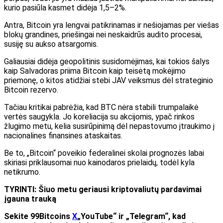
kurio pasiūla kasmet didėja 1,5–2%.
Antra, Bitcoin yra lengvai patikrinamas ir nešiojamas per viešas
blokų grandines, priešingai nei neskaidrūs audito procesai,
susiję su aukso atsargomis.
Galiausiai didėja geopolitinis susidomėjimas, kai tokios šalys
kaip Salvadoras priima Bitcoin kaip teisėtą mokėjimo
priemonę, o kitos atidžiai stebi JAV veiksmus dėl strateginio
Bitcoin rezervo.
Tačiau kritikai pabrėžia, kad BTC nėra stabili trumpalaikė
vertės saugykla. Jo koreliacija su akcijomis, ypač rinkos
žlugimo metu, kelia susirūpinimą dėl nepastovumo įtraukimo į
nacionalines finansines ataskaitas.
Be to, „Bitcoin“ poveikio federalinei skolai prognozės labai
skiriasi priklausomai nuo kainodaros prielaidų, todėl kyla
netikrumo.
TYRINTI: Šiuo metu geriausi kriptovaliutų pardavimai
įgauna trauką
Sekite 99Bitcoins
X
„YouTube“ ir „Telegram“, kad