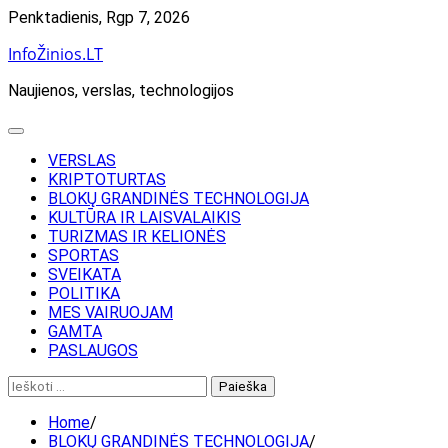
Skip
Penktadienis, Rgp 7, 2026
to
InfoŽinios.LT
content
Naujienos, verslas, technologijos
VERSLAS
KRIPTOTURTAS
BLOKŲ GRANDINĖS TECHNOLOGIJA
KULTŪRA IR LAISVALAIKIS
TURIZMAS IR KELIONĖS
SPORTAS
SVEIKATA
POLITIKA
MES VAIRUOJAM
GAMTA
PASLAUGOS
Ieškoti:
Home
BLOKŲ GRANDINĖS TECHNOLOGIJA