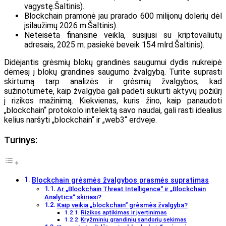
vagystę.
Šaltinis
).
Blockchain pramonė jau prarado 600 milijonų dolerių dėl
įsilaužimų 2026 m.
Šaltinis
).
Neteisėta finansinė veikla, susijusi su kriptovaliutų
adresais, 2025 m. pasiekė beveik 154 mlrd.
Šaltinis
).
Didėjantis grėsmių blokų grandinės saugumui dydis nukreipė
dėmesį į blokų grandinės saugumo žvalgybą. Turite suprasti
skirtumą tarp analizės ir grėsmių žvalgybos, kad
sužinotumėte, kaip žvalgyba gali padėti sukurti aktyvų požiūrį
į rizikos mažinimą. Kiekvienas, kuris žino, kaip panaudoti
„blockchain“ protokolo intelektą savo naudai, gali rasti idealius
kelius naršyti „blockchain“ ir „web3“ erdvėje.
Turinys:
Blockchain grėsmės žvalgybos prasmės supratimas
Ar „Blockchain Threat Intelligence“ ir „Blockchain
Analytics“ skiriasi?
Kaip veikia „blockchain“ grėsmės žvalgyba?
Rizikos aptikimas ir įvertinimas
Kryžminių grandinių sandorių sekimas