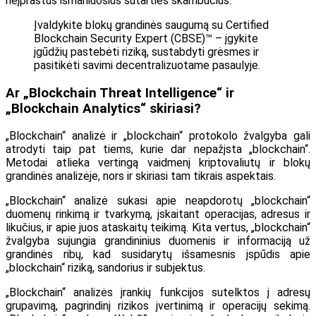
neįprastus išmaniuosius sutarties skambučius.
Įvaldykite blokų grandinės saugumą su Certified
Blockchain Security Expert (CBSE)™ – įgykite
įgūdžių pastebėti riziką, sustabdyti grėsmes ir
pasitikėti savimi decentralizuotame pasaulyje.
Ar „Blockchain Threat Intelligence“ ir
„Blockchain Analytics“ skiriasi?
„Blockchain“ analizė ir „blockchain“ protokolo žvalgyba gali
atrodyti taip pat tiems, kurie dar nepažįsta „blockchain“.
Metodai atlieka vertingą vaidmenį kriptovaliutų ir blokų
grandinės analizėje, nors ir skiriasi tam tikrais aspektais.
„Blockchain“ analizė sukasi apie neapdorotų „blockchain“
duomenų rinkimą ir tvarkymą, įskaitant operacijas, adresus ir
likučius, ir apie juos ataskaitų teikimą. Kita vertus, „blockchain“
žvalgyba sujungia grandininius duomenis ir informaciją už
grandinės ribų, kad susidarytų išsamesnis įspūdis apie
„blockchain“ riziką, sandorius ir subjektus.
„Blockchain“ analizės įrankių funkcijos sutelktos į adresų
grupavimą, pagrindinį rizikos įvertinimą ir operacijų sekimą.