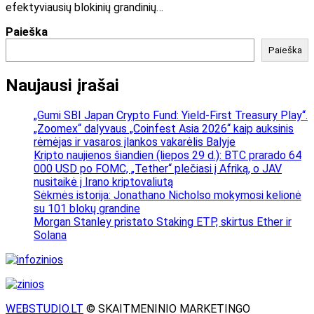
efektyviausių blokinių grandinių…
Paieška
Paieška
Naujausi įrašai
„Gumi SBI Japan Crypto Fund: Yield-First Treasury Play“.
„Zoomex“ dalyvaus „Coinfest Asia 2026“ kaip auksinis
rėmėjas ir vasaros įlankos vakarėlis Balyje
Kripto naujienos šiandien (liepos 29 d.): BTC prarado 64
000 USD po FOMC, „Tether“ plečiasi į Afriką, o JAV
nusitaikė į Irano kriptovaliutą
Sėkmės istorija: Jonathano Nicholso mokymosi kelionė
su 101 blokų grandine
Morgan Stanley pristato Staking ETP, skirtus Ether ir
Solana
WEBSTUDIO.LT
© SKAITMENINIO MARKETINGO