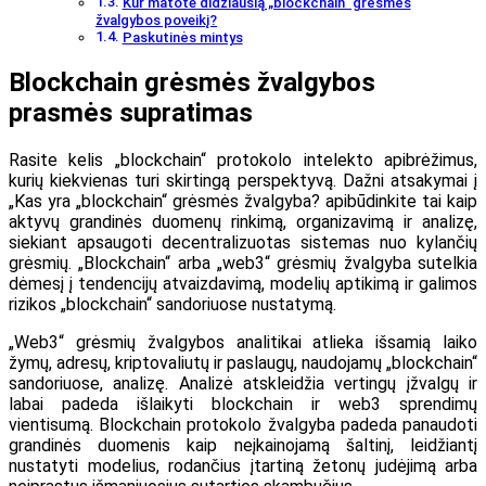
Kur matote didžiausią „blockchain“ grėsmės
žvalgybos poveikį?
Paskutinės mintys
Blockchain grėsmės žvalgybos
prasmės supratimas
Rasite kelis „blockchain“ protokolo intelekto apibrėžimus,
kurių kiekvienas turi skirtingą perspektyvą. Dažni atsakymai į
„Kas yra „blockchain“ grėsmės žvalgyba? apibūdinkite tai kaip
aktyvų grandinės duomenų rinkimą, organizavimą ir analizę,
siekiant apsaugoti decentralizuotas sistemas nuo kylančių
grėsmių. „Blockchain“ arba „web3“ grėsmių žvalgyba sutelkia
dėmesį į tendencijų atvaizdavimą, modelių aptikimą ir galimos
rizikos „blockchain“ sandoriuose nustatymą.
„Web3“ grėsmių žvalgybos analitikai atlieka išsamią laiko
žymų, adresų, kriptovaliutų ir paslaugų, naudojamų „blockchain“
sandoriuose, analizę. Analizė atskleidžia vertingų įžvalgų ir
labai padeda išlaikyti blockchain ir web3 sprendimų
vientisumą. Blockchain protokolo žvalgyba padeda panaudoti
grandinės duomenis kaip neįkainojamą šaltinį, leidžiantį
nustatyti modelius, rodančius įtartiną žetonų judėjimą arba