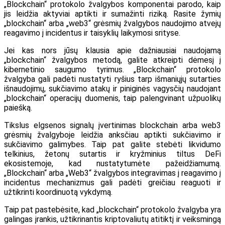
„Blockchain“ protokolo žvalgybos komponentai parodo, kaip
jis leidžia aktyviai aptikti ir sumažinti riziką. Rasite žymių
„blockchain“ arba „web3“ grėsmių žvalgybos naudojimo atvejų
reagavimo į incidentus ir taisyklių laikymosi srityse.
Jei kas nors jūsų klausia apie dažniausiai naudojamą
„blockchain“ žvalgybos metodą, galite atkreipti dėmesį į
kibernetinio saugumo tyrimus. „Blockchain“ protokolo
žvalgyba gali padėti nustatyti ryšius tarp išmaniųjų sutarties
išnaudojimų, sukčiavimo atakų ir piniginės vagysčių naudojant
„blockchain“ operacijų duomenis, taip palengvinant užpuolikų
paiešką.
Tikslus elgsenos signalų įvertinimas blockchain arba web3
grėsmių žvalgyboje leidžia anksčiau aptikti sukčiavimo ir
sukčiavimo galimybes. Taip pat galite stebėti likvidumo
telkinius, žetonų sutartis ir kryžminius tiltus DeFi
ekosistemoje, kad nustatytumėte pažeidžiamumą.
„Blockchain“ arba „Web3“ žvalgybos integravimas į reagavimo į
incidentus mechanizmus gali padėti greičiau reaguoti ir
užtikrinti koordinuotą vykdymą.
Taip pat pastebėsite, kad „blockchain“ protokolo žvalgyba yra
galingas įrankis, užtikrinantis kriptovaliutų atitiktį ir veiksmingą