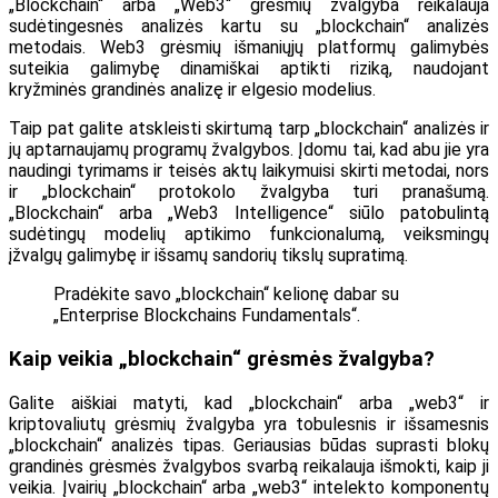
„Blockchain“ arba „Web3“ grėsmių žvalgyba reikalauja
sudėtingesnės analizės kartu su „blockchain“ analizės
metodais. Web3 grėsmių išmaniųjų platformų galimybės
suteikia galimybę dinamiškai aptikti riziką, naudojant
kryžminės grandinės analizę ir elgesio modelius.
Taip pat galite atskleisti skirtumą tarp „blockchain“ analizės ir
jų aptarnaujamų programų žvalgybos. Įdomu tai, kad abu jie yra
naudingi tyrimams ir teisės aktų laikymuisi skirti metodai, nors
ir „blockchain“ protokolo žvalgyba turi pranašumą.
„Blockchain“ arba „Web3 Intelligence“ siūlo patobulintą
sudėtingų modelių aptikimo funkcionalumą, veiksmingų
įžvalgų galimybę ir išsamų sandorių tikslų supratimą.
Pradėkite savo „blockchain“ kelionę dabar su
„Enterprise Blockchains Fundamentals“.
Kaip veikia „blockchain“ grėsmės žvalgyba?
Galite aiškiai matyti, kad „blockchain“ arba „web3“ ir
kriptovaliutų grėsmių žvalgyba yra tobulesnis ir išsamesnis
„blockchain“ analizės tipas. Geriausias būdas suprasti blokų
grandinės grėsmės žvalgybos svarbą reikalauja išmokti, kaip ji
veikia. Įvairių „blockchain“ arba „web3“ intelekto komponentų