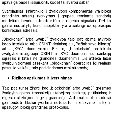
apžvalga padės išsiaiškinti, kodėl tai svarbu dabar.
Svarbiausias žiniatinklio 3 žvalgybos komponentas yra blokų
grandinės adresų tvarkymas į grupes, remiantis sandorių
modeliais, bendra infrastruktūra ir elgesio signalais. Dėl to
galite nustatyti, kurie subjektai yra atsakingi už operacijas
konkrečiais adresais.
„Blockchain“ arba „web3“ žvalgyba taip pat apima atvirojo
kodo intelekto arba OSINT derinimą su „Pažink savo klientą“
arba „KYC“ duomenimis. Be to, „blockchain“ protokolo
žvalgyba integruoja OSINT ir KYC duomenis su sankcijų
sąrašais ir kitais ne grandinės duomenimis. Jis atlieka labai
svarbų vaidmenį atsekant „blockchain“ operacijas iki realaus
pasaulio veikėjų, taip padidindamas atskaitomybę.
Rizikos aptikimas ir įvertinimas
Taip pat turite žinoti, kad „blockchain“ arba „web3“ grėsmės
žvalgyba apima transakcijų stebėjimą, sankcijų patikrinimą ir
elgesio stebėjimo logiką grandinėje. Automatizuoti modeliai
gali padėti tiksliai įvertinti neteisėto finansavimo riziką ir
apsaugoti blokų grandinės protokolus.