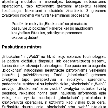
atpažintų modelius ir anomalijas, būdingas neteisėtoms
operacijoms, taip užtikrinant greitesnį ataskaitų teikimą
teisėsaugai. Nekintami ir skaidrūs žiniatinklio 3 grėsmės
žvalgybos įrodymai yra tvirti teisminiams procesams.
Pradėkite mokytis „Blockchain“ su pirmaisiais
pasaulyje „blockchain“ karjeros keliais naudodami
kokybiškus išteklius, pritaikytus pramonės
ekspertų dabar!
Paskutinės mintys
„Blockchain“ ir „Web3“ ne tik iš naujo apibrėžė technologijas;
jie padarė didžiulius žingsnius link decentralizuotų sistemų,
kurios demokratizuoja technologijas. Tuo pačiu metu augantis
„blockchain“ naudojimas nesutrukdė piktybiniams veikėjams
įsilaužti į pažeidžiamumą. Todėl „blockchain“ grėsmės
žvalgyba tapo perspektyviu ir iniciatyviu sprendimu,
padedančiu susidoroti su kylančia rizika „blockchain“ ir „Web3“
erdvėje. „Blockchain“ arba „web3“ žvalgyba suteikia tvirtą
pagrindą, reikalingą norint gauti naujausią informaciją apie
viską, kas vyksta naudojant „blockchain“ protokolus ir
kriptovaliutų operacijas, ir užtikrinti, kad viskas būtų gerai.
Sužinokite daugiau apie „blockchain“ arba „web3“ intelektą