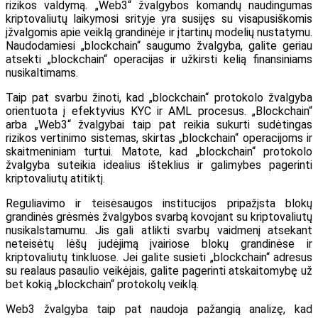
rizikos valdymą. „Web3“ žvalgybos komandų naudingumas
kriptovaliutų laikymosi srityje yra susijęs su visapusiškomis
įžvalgomis apie veiklą grandinėje ir įtartinų modelių nustatymu.
Naudodamiesi „blockchain“ saugumo žvalgyba, galite geriau
atsekti „blockchain“ operacijas ir užkirsti kelią finansiniams
nusikaltimams.
Taip pat svarbu žinoti, kad „blockchain“ protokolo žvalgyba
orientuota į efektyvius KYC ir AML procesus. „Blockchain“
arba „Web3“ žvalgybai taip pat reikia sukurti sudėtingas
rizikos vertinimo sistemas, skirtas „blockchain“ operacijoms ir
skaitmeniniam turtui. Matote, kad „blockchain“ protokolo
žvalgyba suteikia idealius išteklius ir galimybes pagerinti
kriptovaliutų atitiktį.
Reguliavimo ir teisėsaugos institucijos pripažįsta blokų
grandinės grėsmės žvalgybos svarbą kovojant su kriptovaliutų
nusikalstamumu. Jis gali atlikti svarbų vaidmenį atsekant
neteisėtų lėšų judėjimą įvairiose blokų grandinėse ir
kriptovaliutų tinkluose. Jei galite susieti „blockchain“ adresus
su realaus pasaulio veikėjais, galite pagerinti atskaitomybę už
bet kokią „blockchain“ protokolų veiklą.
Web3 žvalgyba taip pat naudoja pažangią analizę, kad