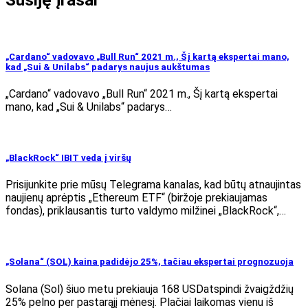
„Cardano“ vadovavo „Bull Run“ 2021 m., Šį kartą ekspertai mano,
kad „Sui & Unilabs“ padarys naujus aukštumas
„Cardano“ vadovavo „Bull Run“ 2021 m., Šį kartą ekspertai
mano, kad „Sui & Unilabs“ padarys…
„BlackRock“ IBIT veda į viršų
Prisijunkite prie mūsų Telegrama kanalas, kad būtų atnaujintas
naujienų aprėptis „Ethereum ETF“ (biržoje prekiaujamas
fondas), priklausantis turto valdymo milžinei „BlackRock“,…
„Solana“ (SOL) kaina padidėjo 25%, tačiau ekspertai prognozuoja
Solana (Sol) šiuo metu prekiauja 168 USDatspindi žvaigždžių
25% pelno per pastarąjį mėnesį. Plačiai laikomas vienu iš