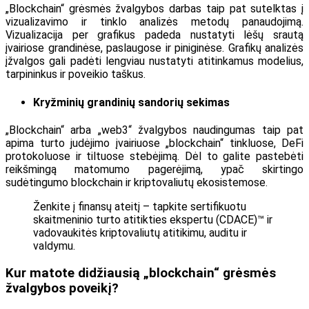
„Blockchain“ grėsmės žvalgybos darbas taip pat sutelktas į
vizualizavimo ir tinklo analizės metodų panaudojimą.
Vizualizacija per grafikus padeda nustatyti lėšų srautą
įvairiose grandinėse, paslaugose ir piniginėse. Grafikų analizės
įžvalgos gali padėti lengviau nustatyti atitinkamus modelius,
tarpininkus ir poveikio taškus.
Kryžminių grandinių sandorių sekimas
„Blockchain“ arba „web3“ žvalgybos naudingumas taip pat
apima turto judėjimo įvairiuose „blockchain“ tinkluose, DeFi
protokoluose ir tiltuose stebėjimą. Dėl to galite pastebėti
reikšmingą matomumo pagerėjimą, ypač skirtingo
sudėtingumo blockchain ir kriptovaliutų ekosistemose.
Ženkite į finansų ateitį – tapkite sertifikuotu
skaitmeninio turto atitikties ekspertu (CDACE)™ ir
vadovaukitės kriptovaliutų atitikimu, auditu ir
valdymu.
Kur matote didžiausią „blockchain“ grėsmės
žvalgybos poveikį?