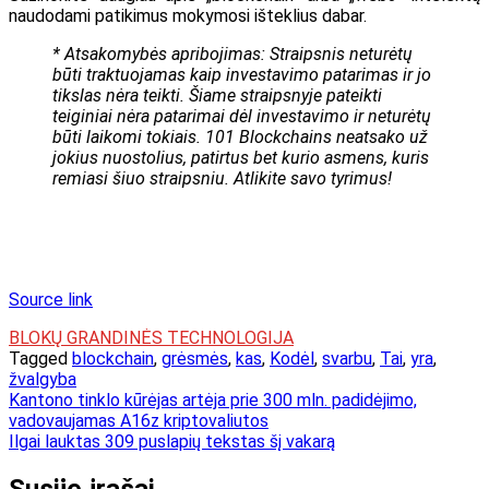
naudodami patikimus mokymosi išteklius dabar.
* Atsakomybės apribojimas: Straipsnis neturėtų
būti traktuojamas kaip investavimo patarimas ir jo
tikslas nėra teikti. Šiame straipsnyje pateikti
teiginiai nėra patarimai dėl investavimo ir neturėtų
būti laikomi tokiais. 101 Blockchains neatsako už
jokius nuostolius, patirtus bet kurio asmens, kuris
remiasi šiuo straipsniu. Atlikite savo tyrimus!
Source link
BLOKŲ GRANDINĖS TECHNOLOGIJA
Tagged
blockchain
,
grėsmės
,
kas
,
Kodėl
,
svarbu
,
Tai
,
yra
,
žvalgyba
Navigacija
Kantono tinklo kūrėjas artėja prie 300 mln. padidėjimo,
vadovaujamas A16z kriptovaliutos
tarp
Ilgai lauktas 309 puslapių tekstas šį vakarą
įrašų
Susiję įrašai