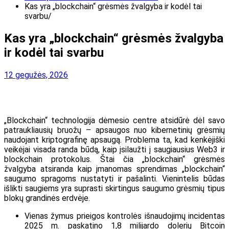
Kas yra „blockchain“ grėsmės žvalgyba ir kodėl tai
svarbu
Kas yra „blockchain“ grėsmės žvalgyba
ir kodėl tai svarbu
12 gegužės, 2026
„Blockchain“ technologija dėmesio centre atsidūrė dėl savo
patraukliausių bruožų – apsaugos nuo kibernetinių grėsmių
naudojant kriptografinę apsaugą. Problema ta, kad kenkėjiški
veikėjai visada randa būdą, kaip įsilaužti į saugiausius Web3 ir
blockchain protokolus. Štai čia „blockchain“ grėsmės
žvalgyba atsiranda kaip įmanomas sprendimas „blockchain“
saugumo spragoms nustatyti ir pašalinti. Vienintelis būdas
išlikti saugiems yra suprasti skirtingus saugumo grėsmių tipus
blokų grandinės erdvėje.
Vienas žymus prieigos kontrolės išnaudojimų incidentas
2025 m. paskatino 1,8 milijardo dolerių Bitcoin