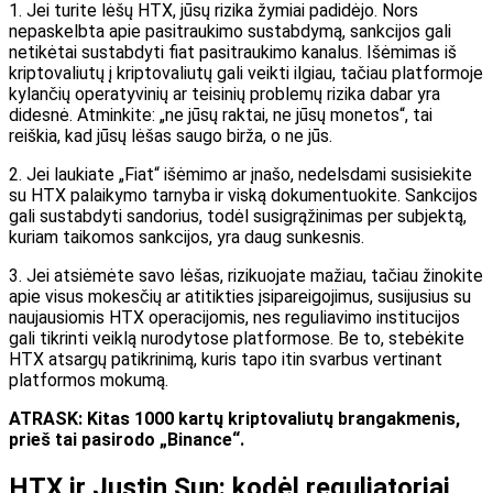
1. Jei turite lėšų HTX, jūsų rizika žymiai padidėjo. Nors
nepaskelbta apie pasitraukimo sustabdymą, sankcijos gali
netikėtai sustabdyti fiat pasitraukimo kanalus. Išėmimas iš
kriptovaliutų į kriptovaliutų gali veikti ilgiau, tačiau platformoje
kylančių operatyvinių ar teisinių problemų rizika dabar yra
didesnė. Atminkite: „ne jūsų raktai, ne jūsų monetos“, tai
reiškia, kad jūsų lėšas saugo birža, o ne jūs.
2. Jei laukiate „Fiat“ išėmimo ar įnašo, nedelsdami susisiekite
su HTX palaikymo tarnyba ir viską dokumentuokite. Sankcijos
gali sustabdyti sandorius, todėl susigrąžinimas per subjektą,
kuriam taikomos sankcijos, yra daug sunkesnis.
3. Jei atsiėmėte savo lėšas, rizikuojate mažiau, tačiau žinokite
apie visus mokesčių ar atitikties įsipareigojimus, susijusius su
naujausiomis HTX operacijomis, nes reguliavimo institucijos
gali tikrinti veiklą nurodytose platformose. Be to, stebėkite
HTX atsargų patikrinimą, kuris tapo itin svarbus vertinant
platformos mokumą.
ATRASK: Kitas 1000 kartų kriptovaliutų brangakmenis,
prieš tai pasirodo „Binance“.
HTX ir Justin Sun: kodėl reguliatoriai