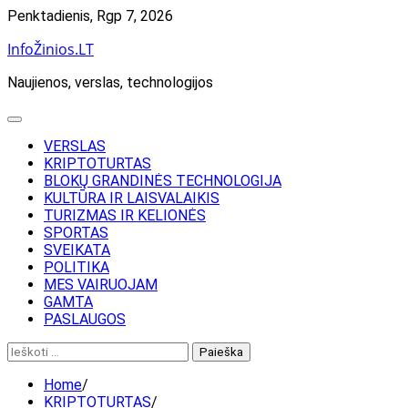
Skip
Penktadienis, Rgp 7, 2026
to
InfoŽinios.LT
content
Naujienos, verslas, technologijos
VERSLAS
KRIPTOTURTAS
BLOKŲ GRANDINĖS TECHNOLOGIJA
KULTŪRA IR LAISVALAIKIS
TURIZMAS IR KELIONĖS
SPORTAS
SVEIKATA
POLITIKA
MES VAIRUOJAM
GAMTA
PASLAUGOS
Ieškoti:
Home
KRIPTOTURTAS