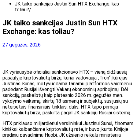
JK taiko sankcijas Justin Sun HTX Exchange: kas
toliau?
JK taiko sankcijas Justin Sun HTX
Exchange: kas toliau?
27 gegužės, 2026
JK vyriausybė oficialiai sankcionavo HTX – vieną didžiausių
pasaulyje kriptovaliutų biržų, kuriai vadovauja „Tron“ įkūrėjas
Justinas Sunas, motyvuodama tariamu platformos vaidmeniu
padedant Rusijai išvengti Vakarų ekonominių apribojimų. Dėl
sankcijų, paskelbtų kaip platesnio 2026 m. gegužės mėn.
vykdymo veiksmų, skirtų 18 asmenų ir subjektų, susijusių su
neteisėtais finansiniais tinklais, dalis, HTX tapo pirmąja
kriptovaliutų birža, paskirta pagal JK sankcijų Rusijai sistemą.
HTX priklauso milijardieriui verslininkui Justinui Sunui, žinomam
kiniškai kalbančiame kriptovaliutų rate, ir buvo įkurta Kinijoje
pradiniu pavadinimu Huobi. JK užsienio reikalų ministerija