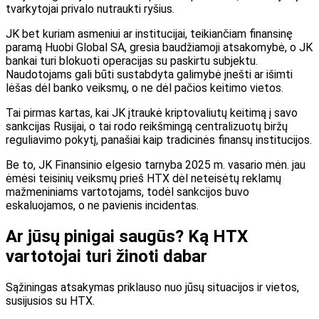
tvarkytojai privalo nutraukti ryšius.
JK bet kuriam asmeniui ar institucijai, teikiančiam finansinę
paramą Huobi Global SA, gresia baudžiamoji atsakomybė, o JK
bankai turi blokuoti operacijas su paskirtu subjektu.
Naudotojams gali būti sustabdyta galimybė įnešti ar išimti
lėšas dėl banko veiksmų, o ne dėl pačios keitimo vietos.
Tai pirmas kartas, kai JK įtraukė kriptovaliutų keitimą į savo
sankcijas Rusijai, o tai rodo reikšmingą centralizuotų biržų
reguliavimo pokytį, panašiai kaip tradicinės finansų institucijos.
Be to, JK Finansinio elgesio tarnyba 2025 m. vasario mėn. jau
ėmėsi teisinių veiksmų prieš HTX dėl neteisėtų reklamų
mažmeniniams vartotojams, todėl sankcijos buvo
eskaluojamos, o ne pavienis incidentas.
Ar jūsų pinigai saugūs? Ką HTX
vartotojai turi žinoti dabar
Sąžiningas atsakymas priklauso nuo jūsų situacijos ir vietos,
susijusios su HTX.