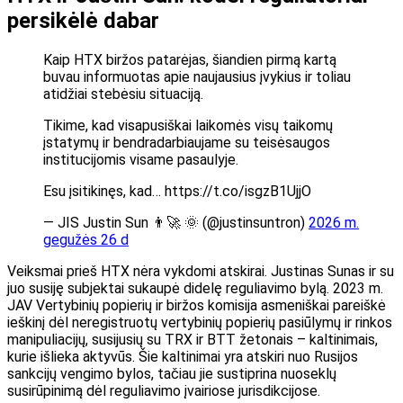
persikėlė dabar
Kaip HTX biržos patarėjas, šiandien pirmą kartą
buvau informuotas apie naujausius įvykius ir toliau
atidžiai stebėsiu situaciją.
Tikime, kad visapusiškai laikomės visų taikomų
įstatymų ir bendradarbiaujame su teisėsaugos
institucijomis visame pasaulyje.
Esu įsitikinęs, kad… https://t.co/isgzB1UjjO
— JIS Justin Sun 👨‍🚀 🌞 (@justinsuntron)
2026 m.
gegužės 26 d
Veiksmai prieš HTX nėra vykdomi atskirai. Justinas Sunas ir su
juo susiję subjektai sukaupė didelę reguliavimo bylą. 2023 m.
JAV Vertybinių popierių ir biržos komisija asmeniškai pareiškė
ieškinį dėl neregistruotų vertybinių popierių pasiūlymų ir rinkos
manipuliacijų, susijusių su TRX ir BTT žetonais – kaltinimais,
kurie išlieka aktyvūs. Šie kaltinimai yra atskiri nuo Rusijos
sankcijų vengimo bylos, tačiau jie sustiprina nuoseklų
susirūpinimą dėl reguliavimo įvairiose jurisdikcijose.