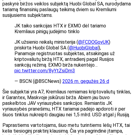
paskyrė biržos veiklos subjektą Huobi Global SA, nurodydama
tariamą finansinių paslaugų teikimą dviem su Kremliumi
susijusiems subjektams.
JK taiko sankcijas HTX ir EXMO dėl tariamo
Kremliaus pinigų judėjimo tinklo
JK užsienio reikalų ministerija (
@FCDOGovUK
)
priskirta Huobi Global SA (
@HuobiGlobal
),
Panamoje registruotas subjektas, atsakingas už
kriptovaliutų biržą HTX, antradienį pagal Rusijos
sankcijų režimą. EXMO birža nukentėjo…
pic.twitter.com/8yYtZsiDm3
— BSCN (@BSCNews)
2026 m. gegužės 26 d
Šie subjektai yra A7, Kremliaus remiamas kriptovaliutų tinklas,
ir Garantex, Maskvoje įsikūrusi birža. Abiem jau buvo
paskelbtos JAV vyriausybės sankcijos. Remiantis JK
vyriausybės pranešimu, HTX tariamai padėjo apdoroti ir per
šiuos tinklus nukreipti daugiau nei 1,5 mlrd. USD atgal į Rusiją.
Paprastiems vartotojams, šiuo metu turintiems lėšų HTX, tai
kelia tiesioginį praktinį klausimą. Čia yra pagrindinė įtampa,