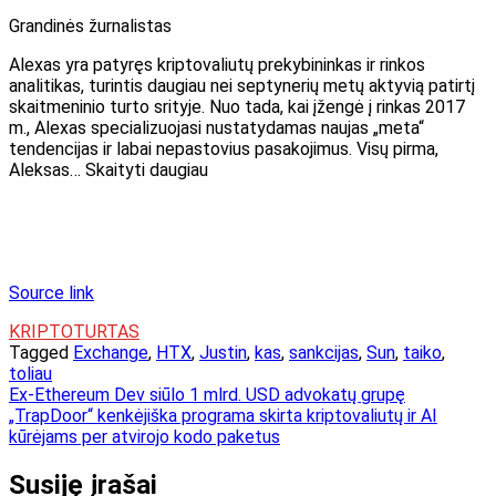
Grandinės žurnalistas
Alexas yra patyręs kriptovaliutų prekybininkas ir rinkos
analitikas, turintis daugiau nei septynerių metų aktyvią patirtį
skaitmeninio turto srityje. Nuo tada, kai įžengė į rinkas 2017
m., Alexas specializuojasi nustatydamas naujas „meta“
tendencijas ir labai nepastovius pasakojimus. Visų pirma,
Aleksas… Skaityti daugiau
Source link
KRIPTOTURTAS
Tagged
Exchange
,
HTX
,
Justin
,
kas
,
sankcijas
,
Sun
,
taiko
,
toliau
Navigacija
Ex-Ethereum Dev siūlo 1 mlrd. USD advokatų grupę
„TrapDoor“ kenkėjiška programa skirta kriptovaliutų ir AI
tarp
kūrėjams per atvirojo kodo paketus
įrašų
Susiję įrašai