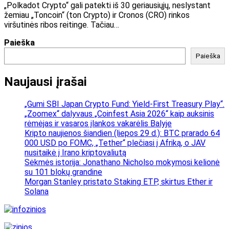
„Polkadot Crypto“ gali patekti iš 30 geriausiųjų, neslystant
žemiau „Toncoin“ (ton Crypto) ir Cronos (CRO) rinkos
viršutinės ribos reitinge. Tačiau…
Paieška
Paieška
Naujausi įrašai
„Gumi SBI Japan Crypto Fund: Yield-First Treasury Play“.
„Zoomex“ dalyvaus „Coinfest Asia 2026“ kaip auksinis
rėmėjas ir vasaros įlankos vakarėlis Balyje
Kripto naujienos šiandien (liepos 29 d.): BTC prarado 64
000 USD po FOMC, „Tether“ plečiasi į Afriką, o JAV
nusitaikė į Irano kriptovaliutą
Sėkmės istorija: Jonathano Nicholso mokymosi kelionė
su 101 blokų grandine
Morgan Stanley pristato Staking ETP, skirtus Ether ir
Solana