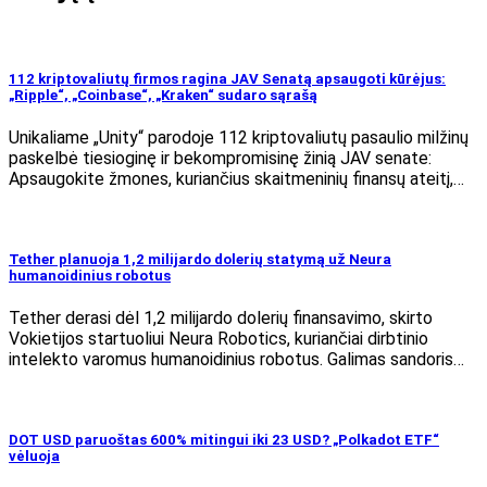
112 kriptovaliutų firmos ragina JAV Senatą apsaugoti kūrėjus:
„Ripple“, „Coinbase“, „Kraken“ sudaro sąrašą
Unikaliame „Unity“ parodoje 112 kriptovaliutų pasaulio milžinų
paskelbė tiesioginę ir bekompromisinę žinią JAV senate:
Apsaugokite žmones, kuriančius skaitmeninių finansų ateitį,…
Tether planuoja 1,2 milijardo dolerių statymą už Neura
humanoidinius robotus
Tether derasi dėl 1,2 milijardo dolerių finansavimo, skirto
Vokietijos startuoliui Neura Robotics, kuriančiai dirbtinio
intelekto varomus humanoidinius robotus. Galimas sandoris…
DOT USD paruoštas 600% mitingui iki 23 USD? „Polkadot ETF“
vėluoja