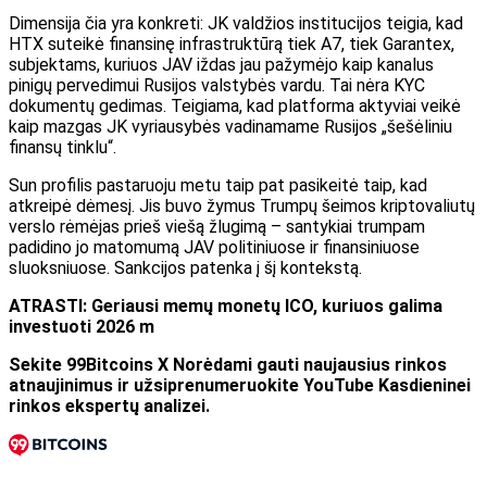
Dimensija čia yra konkreti: JK valdžios institucijos teigia, kad
HTX suteikė finansinę infrastruktūrą tiek A7, tiek Garantex,
subjektams, kuriuos JAV iždas jau pažymėjo kaip kanalus
pinigų pervedimui Rusijos valstybės vardu. Tai nėra KYC
dokumentų gedimas. Teigiama, kad platforma aktyviai veikė
kaip mazgas JK vyriausybės vadinamame Rusijos „šešėliniu
finansų tinklu“.
Sun profilis pastaruoju metu taip pat pasikeitė taip, kad
atkreipė dėmesį. Jis buvo žymus Trumpų šeimos kriptovaliutų
verslo rėmėjas prieš viešą žlugimą – santykiai trumpam
padidino jo matomumą JAV politiniuose ir finansiniuose
sluoksniuose. Sankcijos patenka į šį kontekstą.
ATRASTI: Geriausi memų monetų ICO, kuriuos galima
investuoti 2026 m
Sekite 99Bitcoins
X
Norėdami gauti naujausius rinkos
atnaujinimus ir užsiprenumeruokite
YouTube
Kasdieninei
rinkos ekspertų analizei.