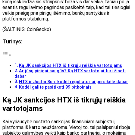
kurią išskleidžia šis straipsnis: birža vis dar veikia, tačiau po ja
esantis reguliavimo pagrindas pasikeitė taip, kad tai tiesiogiai
veikia prieigą prie pinigų išėmimo, bankų santykius ir
platformos stabilumą.
(ŠALTINIS: CoinGecko)
Turinys:
Ką JK sankcijos HTX iš tikrųjų reiškia vartotojams
Ar jūsų pinigai saugūs? Ką HTX vartotojai turi žinoti
dabar
HTX ir Justin Sun: kodėl reguliatoriai persikėlė dabar
Kodėl galite pasitikėti 99 bitkoinais
Ką JK sankcijos HTX iš tikrųjų reiškia
vartotojams
Kai vyriausybė nustato sankcijas finansiniam subjektui,
platforma iš karto neuždaroma. Vietoj to, tai palaipsniui riboja
subjekto galimybes veikti kaip banko partneriai, o mokėjimų