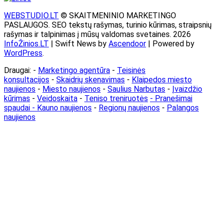
WEBSTUDIO.LT
© SKAITMENINIO MARKETINGO
PASLAUGOS. SEO tekstų rašymas, turinio kūrimas, straipsnių
rašymas ir talpinimas į mūsų valdomas svetaines. 2026
InfoŽinios.LT
| Swift News by
Ascendoor
| Powered by
WordPress
.
Draugai: -
Marketingo agentūra
-
Teisinės
konsultacijos
-
Skaidrių skenavimas
-
Klaipedos miesto
naujienos
-
Miesto naujienos
-
Saulius Narbutas
-
Įvaizdžio
kūrimas
-
Veidoskaita
-
Teniso treniruotės
- Pranešimai
spaudai -
Kauno naujienos
-
Regionų naujienos
-
Palangos
naujienos