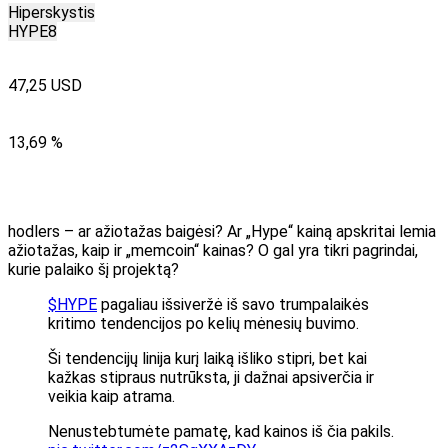
Hiperskystis
HYPE8
47,25 USD
13,69 %
hodlers – ar ažiotažas baigėsi? Ar „Hype“ kainą apskritai lemia
ažiotažas, kaip ir „memcoin“ kainas? O gal yra tikri pagrindai,
kurie palaiko šį projektą?
$HYPE
pagaliau išsiveržė iš savo trumpalaikės
kritimo tendencijos po kelių mėnesių buvimo.
Ši tendencijų linija kurį laiką išliko stipri, bet kai
kažkas stipraus nutrūksta, ji dažnai apsiverčia ir
veikia kaip atrama.
Nenustebtumėte pamatę, kad kainos iš čia pakils.