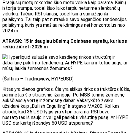
Praėjusių metų rekordas šiuo metu veikia kaip parama. Kainų
istorija trumpa, todėl šiuo laikotarpiu neturime slenkančių
vidurkių. Tačiau RSI skiriasi, todėl kaina sumažėjo iki
palaikymo. Tai taip pat nutraukė savo augančios tendencijos
palaikymą, kuris yra mažiau reikšmingas nei horizontalus nuo
2024 m.
ATRASK: 15 ir daugiau būsimų Coinbase sąrašų, kuriuos
reikia žiūrėti 2025 m
(Šaltinis – Tradingview, HYPEUSD)
Kitas yra dienos grafikas. Čia yra aiškus rinkos struktūros lūžis,
paminėtas šio straipsnio įžangoje. Po MSB turime žemesnę
aukščiausią vertę ir žemesnę dabar. Vakarykštė žvakė
užsidarė kaip „Bullish Engulfing“ ir atgavo MA200. Kol kas
atrodo, kad 35 USD lygis yra stipri parama. RSI buvo
nustatytas iš naujo ir vėl gali pasiekti viršutinę pusę. Ar HYPE
USD dar kartą išbandys 60 USD atsparumą?