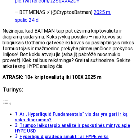
pic.twitter.com/z2SqXXAzDY
– BETMENAS ⚡ (@CryptosBatman)
2025 m.
spalio 24 d
Nežinojau, kad BATMAN taip pat užsiima kriptovaliuta ir
diagramų sudarymu. Koks įvykių posūkis – nuo ​​kovos su
blogiukais Gothamo gatvėse iki kovos su paslaptingais rinkos
formuotojais ir mažmenine prekyba pirmaujančiose prekybos
linijose! Bet kokiu atveju jis (arba ji) pabrėžė nuosmukio
proveržį. Kiek tai bus reikšminga? Greitai sužinosime. Sekite
ankstesnę HYPE analizę čia.
ATRASK: 10+ kriptovaliutų iki 100X 2025 m
Turinys:
Ar „Hyperliquid Fundamentals“ vis dar yra geri ir ką
sako diagramos?
Trumpo laikotarpio analizė ir paskutinės mintys apie
HYPE USD
Hyperliquid pradeda smukti: ar HYPE veiks