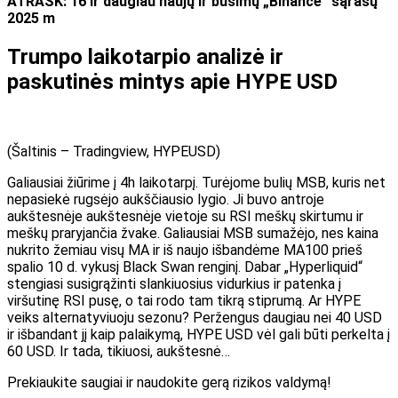
ATRASK: 16 ir daugiau naujų ir būsimų „Binance“ sąrašų
2025 m
Trumpo laikotarpio analizė ir
paskutinės mintys apie HYPE USD
(Šaltinis – Tradingview, HYPEUSD)
Galiausiai žiūrime į 4h laikotarpį. Turėjome bulių MSB, kuris net
nepasiekė rugsėjo aukščiausio lygio. Ji buvo antroje
aukštesnėje aukštesnėje vietoje su RSI meškų skirtumu ir
meškų praryjančia žvake. Galiausiai MSB sumažėjo, nes kaina
nukrito žemiau visų MA ir iš naujo išbandėme MA100 prieš
spalio 10 d. vykusį Black Swan renginį. Dabar „Hyperliquid“
stengiasi susigrąžinti slankiuosius vidurkius ir patenka į
viršutinę RSI pusę, o tai rodo tam tikrą stiprumą. Ar HYPE
veiks alternatyviuoju sezonu? Peržengus daugiau nei 40 USD
ir išbandant jį kaip palaikymą, HYPE USD vėl gali būti perkelta į
60 USD. Ir tada, tikiuosi, aukštesnė…
Prekiaukite saugiai ir naudokite gerą rizikos valdymą!