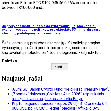
sheets as Bitcoin BTC $102,945.46 0.56% consolidates
between $100.000 and…
JK prekybos institucijos siekia kriptovaliutų ir „blockchain“
ekonomikos augimo politikos, projektuokite 57 milijardų svarų
sterlingų padidėjimą per dešimtmetį.
Šešių garsiausių prekybos asociacijų JK koalicija paragino
vyriausybę pripažinti prioritetus politikai, susijusioms su
kriptovaliutų ir „blockchain“ technologijomis, kad ji išliktų…
Paieška
Paieška
Naujausi įrašai
„Gumi SBI Japan Crypto Fund: Yield-First Treasury Play“.
„Zoomex“ dalyvaus „Coinfest Asia 2026“ kaip auksinis
rėmėjas ir vasaros įlankos vakarėlis Balyje
Kripto naujienos šiandien (liepos 29 d.): BTC prarado 64
000 USD po FOMC, „Tether“ plečiasi į Afriką, o JAV