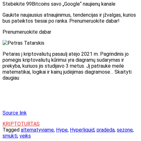
Stebėkite 99Bitcoins savo „Google“ naujienų kanale
Gaukite naujausius atnaujinimus, tendencijas ir įžvalgas, kurios
bus pateiktos tiesiai po ranka. Prenumeruokite dabar!
Prenumeruokite dabar
Petaras į kriptovaliutų pasaulį atėjo 2021 m. Pagrindinis jo
pomėgis kriptovaliutų kūrimui yra diagramų sudarymas ir
prekyba, kuriuos jis studijavo 3 metus. Jį patraukė meilė
matematikai, logikai ir kainų judėjimas diagramose… Skaityti
daugiau
Source link
KRIPTOTURTAS
Tagged
alternatyviame
,
Hype
,
Hyperliquid
,
pradeda
,
sezone
,
smukti
,
veiks