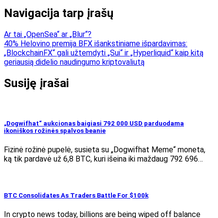
Navigacija tarp įrašų
Ar tai „OpenSea“ ar „Blur“?
40% Helovino premija BFX išankstiniame išpardavimas:
„BlockchainFX“ gali užtemdyti „Sui“ ir „Hyperliquid“ kaip kitą
geriausią didelio naudingumo kriptovaliutą
Susiję įrašai
„Dogwifhat“ aukcionas baigiasi 792 000 USD parduodama
ikoniškos rožinės spalvos beanie
Fizinė rožinė pupelė, susieta su „Dogwifhat Meme“ moneta,
ką tik pardavė už 6,8 BTC, kuri išeina iki maždaug 792 696…
BTC Consolidates As Traders Battle For $100k
In crypto news today, billions are being wiped off balance