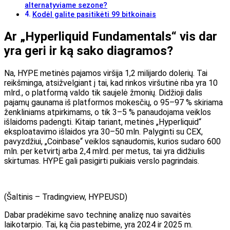
alternatyviame sezone?
Kodėl galite pasitikėti 99 bitkoinais
Ar „Hyperliquid Fundamentals“ vis dar
yra geri ir ką sako diagramos?
Na, HYPE metinės pajamos viršija 1,2 milijardo dolerių. Tai
reikšminga, atsižvelgiant į tai, kad rinkos viršutinė riba yra 10
mlrd., o platformą valdo tik saujelė žmonių. Didžioji dalis
pajamų gaunama iš platformos mokesčių, o 95–97 % skiriama
ženkliniams atpirkimams, o tik 3–5 % panaudojama veiklos
išlaidoms padengti. Kitaip tariant, metinės „Hyperliquid“
eksploatavimo išlaidos yra 30–50 mln. Palyginti su CEX,
pavyzdžiui, „Coinbase“ veiklos sąnaudomis, kurios sudaro 600
mln. per ketvirtį arba 2,4 mlrd. per metus, tai yra didžiulis
skirtumas. HYPE gali pasigirti puikiais verslo pagrindais.
(Šaltinis – Tradingview, HYPEUSD)
Dabar pradėkime savo techninę analizę nuo savaitės
laikotarpio. Tai, ką čia pastebime, yra 2024 ir 2025 m.