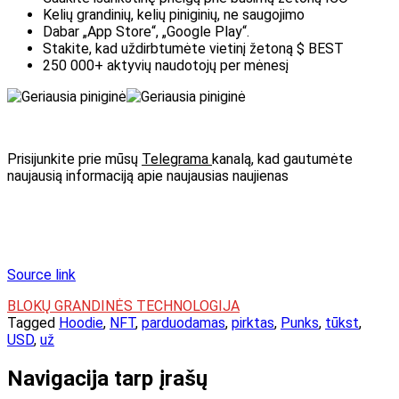
Kelių grandinių, kelių piniginių, ne saugojimo
Dabar „App Store“, „Google Play“.
Stakite, kad uždirbtumėte vietinį žetoną $ BEST
250 000+ aktyvių naudotojų per mėnesį
Prisijunkite prie mūsų
Telegrama
kanalą, kad gautumėte
naujausią informaciją apie naujausias naujienas
Source link
BLOKŲ GRANDINĖS TECHNOLOGIJA
Tagged
Hoodie
,
NFT
,
parduodamas
,
pirktas
,
Punks
,
tūkst
,
USD
,
už
Navigacija tarp įrašų