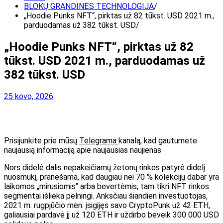
BLOKŲ GRANDINĖS TECHNOLOGIJA
„Hoodie Punks NFT“, pirktas už 82 tūkst. USD 2021 m.,
parduodamas už 382 tūkst. USD
„Hoodie Punks NFT“, pirktas už 82
tūkst. USD 2021 m., parduodamas už
382 tūkst. USD
25 kovo, 2026
Prisijunkite prie mūsų
Telegrama
kanalą, kad gautumėte
naujausią informaciją apie naujausias naujienas
Nors didelė dalis nepakeičiamų žetonų rinkos patyrė didelį
nuosmukį, pranešama, kad daugiau nei 70 % kolekcijų dabar yra
laikomos „mirusiomis“ arba bevertėmis, tam tikri NFT rinkos
segmentai išlieka pelningi. Anksčiau šiandien investuotojas,
2021 m. rugpjūčio mėn. įsigijęs savo CryptoPunk už 42 ETH,
galiausiai pardavė jį už 120 ETH ir uždirbo beveik 300 000 USD