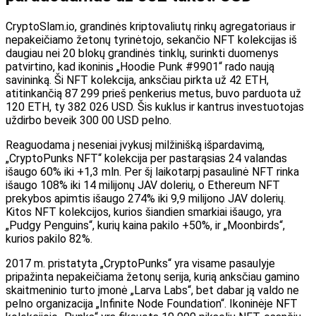
CryptoSlam.io, grandinės kriptovaliutų rinkų agregatoriaus ir
nepakeičiamo žetonų tyrinėtojo, sekančio NFT kolekcijas iš
daugiau nei 20 blokų grandinės tinklų, surinkti duomenys
patvirtino, kad ikoninis „Hoodie Punk #9901“ rado naują
savininką. Ši NFT kolekcija, anksčiau pirkta už 42 ETH,
atitinkančią 87 299 prieš penkerius metus, buvo parduota už
120 ETH, ty 382 026 USD. Šis kuklus ir kantrus investuotojas
uždirbo beveik 300 00 USD pelno.
Reaguodama į neseniai įvykusį milžinišką išpardavimą,
„CryptoPunks NFT“ kolekcija per pastarąsias 24 valandas
išaugo 60% iki +1,3 mln. Per šį laikotarpį pasaulinė NFT rinka
išaugo 108% iki 14 milijonų JAV dolerių, o Ethereum NFT
prekybos apimtis išaugo 274% iki 9,9 milijono JAV dolerių.
Kitos NFT kolekcijos, kurios šiandien smarkiai išaugo, yra
„Pudgy Penguins“, kurių kaina pakilo +50%, ir „Moonbirds“,
kurios pakilo 82%.
2017 m. pristatyta „CryptoPunks“ yra visame pasaulyje
pripažinta nepakeičiama žetonų serija, kurią anksčiau gamino
skaitmeninio turto įmonė „Larva Labs“, bet dabar ją valdo ne
pelno organizacija „Infinite Node Foundation“. Ikoninėje NFT