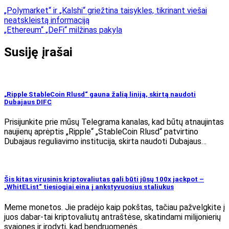
„Polymarket“ ir „Kalshi“ griežtina taisykles, tikrinant viešai
neatskleistą informaciją
„Ethereum“ „DeFi“ milžinas pakyla
Susiję įrašai
„Ripple StableCoin Rlusd“ gauna žalią liniją, skirtą naudoti
Dubajaus DIFC
Prisijunkite prie mūsų Telegrama kanalas, kad būtų atnaujintas
naujienų aprėptis „Ripple“ „StableCoin Rlusd“ patvirtino
Dubajaus reguliavimo institucija, skirta naudoti Dubajaus…
Šis kitas virusinis kriptovaliutas gali būti jūsų 100x jackpot –
„WhitEList“ tiesiogiai eina į ankstyvuosius staliukus
Meme monetos. Jie pradėjo kaip pokštas, tačiau pažvelgkite į
juos dabar-tai kriptovaliutų antraštėse, skatindami milijonierių
svajones ir įrodyti, kad bendruomenės…