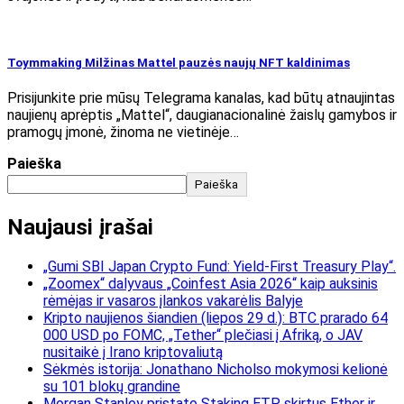
Toymmaking Milžinas Mattel pauzės naujų NFT kaldinimas
Prisijunkite prie mūsų Telegrama kanalas, kad būtų atnaujintas
naujienų aprėptis „Mattel“, daugianacionalinė žaislų gamybos ir
pramogų įmonė, žinoma ne vietinėje…
Paieška
Paieška
Naujausi įrašai
„Gumi SBI Japan Crypto Fund: Yield-First Treasury Play“.
„Zoomex“ dalyvaus „Coinfest Asia 2026“ kaip auksinis
rėmėjas ir vasaros įlankos vakarėlis Balyje
Kripto naujienos šiandien (liepos 29 d.): BTC prarado 64
000 USD po FOMC, „Tether“ plečiasi į Afriką, o JAV
nusitaikė į Irano kriptovaliutą
Sėkmės istorija: Jonathano Nicholso mokymosi kelionė
su 101 blokų grandine
Morgan Stanley pristato Staking ETP, skirtus Ether ir