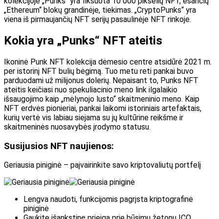
kolekcijoje „Punks“ yra fiksuota 10 000 pikselių NFT, esančių
„Ethereum“ blokų grandinėje, tiekimas. „CryptoPunks“ yra
viena iš pirmaujančių NFT serijų pasaulinėje NFT rinkoje.
Kokia yra „Punks“ NFT ateitis
Ikoninė Punk NFT kolekcija dėmesio centre atsidūrė 2021 m.
per istorinį NFT bulių bėgimą. Tuo metu reti pankai buvo
parduodami už milijonus dolerių. Nepaisant to, Punks NFT
ateitis keičiasi nuo spekuliacinio meno link ilgalaikio
išsaugojimo kaip „mėlynojo lusto“ skaitmeninio meno. Kaip
NFT erdvės pionieriai, pankai laikomi istoriniais artefaktais,
kurių vertė vis labiau siejama su jų kultūrine reikšme ir
skaitmeninės nuosavybės įrodymo statusu.
Susijusios NFT naujienos:
Geriausia piniginė – paįvairinkite savo kriptovaliutų portfelį
Lengva naudoti, funkcijomis pagrįsta kriptografinė
piniginė
Gaukite išankstinę prieigą prie būsimų žetonų ICO