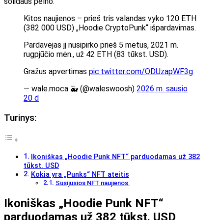
solidaus pelno.
Kitos naujienos – prieš tris valandas vyko 120 ETH
(382 000 USD) „Hoodie CryptoPunk“ išpardavimas.
Pardavėjas jį nusipirko prieš 5 metus, 2021 m.
rugpjūčio mėn., už 42 ETH (83 tūkst. USD).
Gražus apvertimas
pic.twitter.com/ODUzapWF3g
— wale.moca 🐳 (@waleswoosh)
2026 m. sausio
20 d
Turinys:
Ikoniškas „Hoodie Punk NFT“ parduodamas už 382
tūkst. USD
Kokia yra „Punks“ NFT ateitis
Susijusios NFT naujienos:
Ikoniškas „Hoodie Punk NFT“
parduodamas už 382 tūkst. USD