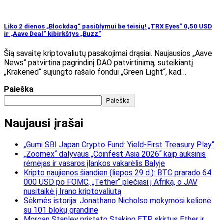
Liko 2 dienos „Blockdag“ pasiūlymui be teisių! „TRX Eyes“ 0,50 USD
ir „Aave Deal“ kibirkštys „Buzz“
Šią savaitę kriptovaliutų pasakojimai drąsiai. Naujausios „Aave
News“ patvirtina pagrindinį DAO patvirtinimą, suteikiantį
„Krakened“ sujungto rašalo fondui „Green Light“, kad…
Paieška
Paieška
Naujausi įrašai
„Gumi SBI Japan Crypto Fund: Yield-First Treasury Play“.
„Zoomex“ dalyvaus „Coinfest Asia 2026“ kaip auksinis
rėmėjas ir vasaros įlankos vakarėlis Balyje
Kripto naujienos šiandien (liepos 29 d.): BTC prarado 64
000 USD po FOMC, „Tether“ plečiasi į Afriką, o JAV
nusitaikė į Irano kriptovaliutą
Sėkmės istorija: Jonathano Nicholso mokymosi kelionė
su 101 blokų grandine
Morgan Stanley pristato Staking ETP, skirtus Ether ir