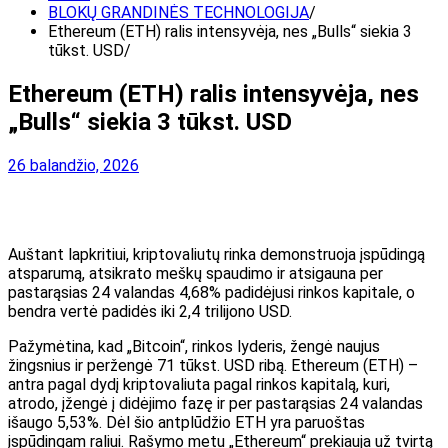
BLOKŲ GRANDINĖS TECHNOLOGIJA
Ethereum (ETH) ralis intensyvėja, nes „Bulls“ siekia 3
tūkst. USD
Ethereum (ETH) ralis intensyvėja, nes
„Bulls“ siekia 3 tūkst. USD
26 balandžio, 2026
Auštant lapkritiui, kriptovaliutų rinka demonstruoja įspūdingą
atsparumą, atsikrato meškų spaudimo ir atsigauna per
pastarąsias 24 valandas 4,68% padidėjusi rinkos kapitale, o
bendra vertė padidės iki 2,4 trilijono USD.
Pažymėtina, kad „Bitcoin“, rinkos lyderis, žengė naujus
žingsnius ir peržengė 71 tūkst. USD ribą. Ethereum (ETH) –
antra pagal dydį kriptovaliuta pagal rinkos kapitalą, kuri,
atrodo, įžengė į didėjimo fazę ir per pastarąsias 24 valandas
išaugo 5,53%. Dėl šio antplūdžio ETH yra paruoštas
įspūdingam raliui. Rašymo metu „Ethereum“ prekiauja už tvirtą