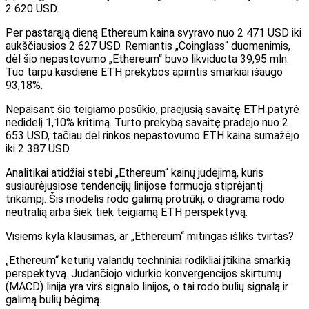
2 620 USD.
Per pastarąją dieną Ethereum kaina svyravo nuo 2 471 USD iki
aukščiausios 2 627 USD. Remiantis „Coinglass“ duomenimis,
dėl šio nepastovumo „Ethereum“ buvo likviduota 39,95 mln.
Tuo tarpu kasdienė ETH prekybos apimtis smarkiai išaugo
93,18%.
Nepaisant šio teigiamo posūkio, praėjusią savaitę ETH patyrė
nedidelį 1,10% kritimą. Turto prekybą savaitę pradėjo nuo 2
653 USD, tačiau dėl rinkos nepastovumo ETH kaina sumažėjo
iki 2 387 USD.
Analitikai atidžiai stebi „Ethereum“ kainų judėjimą, kuris
susiaurėjusiose tendencijų linijose formuoja stiprėjantį
trikampį. Šis modelis rodo galimą protrūkį, o diagrama rodo
neutralią arba šiek tiek teigiamą ETH perspektyvą.
Visiems kyla klausimas, ar „Ethereum“ mitingas išliks tvirtas?
„Ethereum“ keturių valandų techniniai rodikliai įtikina smarkią
perspektyvą. Judančiojo vidurkio konvergencijos skirtumų
(MACD) linija yra virš signalo linijos, o tai rodo bulių signalą ir
galimą bulių bėgimą.