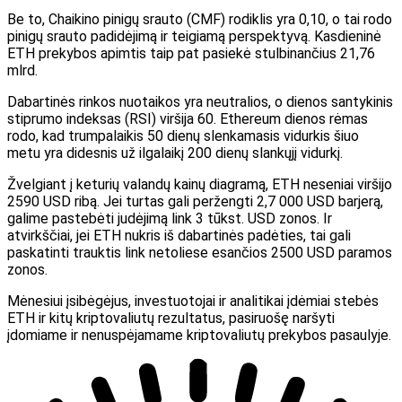
Be to, Chaikino pinigų srauto (CMF) rodiklis yra 0,10, o tai rodo
pinigų srauto padidėjimą ir teigiamą perspektyvą. Kasdieninė
ETH prekybos apimtis taip pat pasiekė stulbinančius 21,76
mlrd.
Dabartinės rinkos nuotaikos yra neutralios, o dienos santykinis
stiprumo indeksas (RSI) viršija 60. Ethereum dienos rėmas
rodo, kad trumpalaikis 50 dienų slenkamasis vidurkis šiuo
metu yra didesnis už ilgalaikį 200 dienų slankųjį vidurkį.
Žvelgiant į keturių valandų kainų diagramą, ETH neseniai viršijo
2590 USD ribą. Jei turtas gali peržengti 2,7 000 USD barjerą,
galime pastebėti judėjimą link 3 tūkst. USD zonos. Ir
atvirkščiai, jei ETH nukris iš dabartinės padėties, tai gali
paskatinti trauktis link netoliese esančios 2500 USD paramos
zonos.
Mėnesiui įsibėgėjus, investuotojai ir analitikai įdėmiai stebės
ETH ir kitų kriptovaliutų rezultatus, pasiruošę naršyti
įdomiame ir nenuspėjamame kriptovaliutų prekybos pasaulyje.