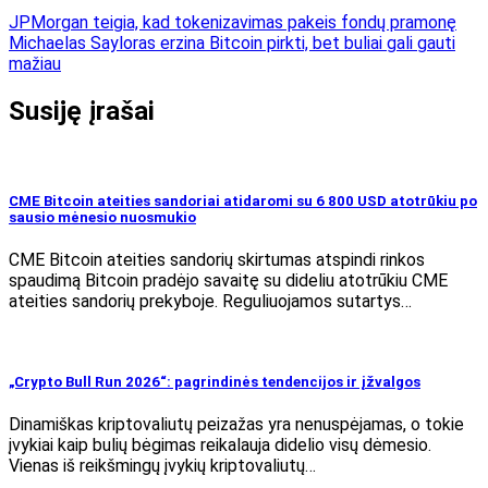
JPMorgan teigia, kad tokenizavimas pakeis fondų pramonę
Michaelas Sayloras erzina Bitcoin pirkti, bet buliai gali gauti
mažiau
Susiję įrašai
CME Bitcoin ateities sandoriai atidaromi su 6 800 USD atotrūkiu po
sausio mėnesio nuosmukio
CME Bitcoin ateities sandorių skirtumas atspindi rinkos
spaudimą Bitcoin pradėjo savaitę su dideliu atotrūkiu CME
ateities sandorių prekyboje. Reguliuojamos sutartys…
„Crypto Bull Run 2026“: pagrindinės tendencijos ir įžvalgos
Dinamiškas kriptovaliutų peizažas yra nenuspėjamas, o tokie
įvykiai kaip bulių bėgimas reikalauja didelio visų dėmesio.
Vienas iš reikšmingų įvykių kriptovaliutų…