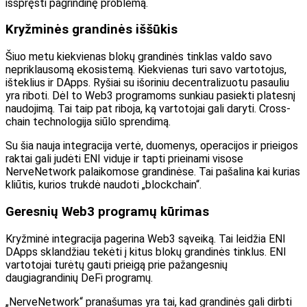
išspręsti pagrindinę problemą.
Kryžminės grandinės iššūkis
Šiuo metu kiekvienas blokų grandinės tinklas valdo savo
nepriklausomą ekosistemą. Kiekvienas turi savo vartotojus,
išteklius ir DApps. Ryšiai su išoriniu decentralizuotu pasauliu
yra riboti. Dėl to Web3 programoms sunkiau pasiekti platesnį
naudojimą. Tai taip pat riboja, ką vartotojai gali daryti. Cross-
chain technologija siūlo sprendimą.
Su šia nauja integracija vertė, duomenys, operacijos ir prieigos
raktai gali judėti ENI viduje ir tapti prieinami visose
NerveNetwork palaikomose grandinėse. Tai pašalina kai kurias
kliūtis, kurios trukdė naudoti „blockchain“.
Geresnių Web3 programų kūrimas
Kryžminė integracija pagerina Web3 sąveiką. Tai leidžia ENI
DApps sklandžiau tekėti į kitus blokų grandinės tinklus. ENI
vartotojai turėtų gauti prieigą prie pažangesnių
daugiagrandinių DeFi programų.
„NerveNetwork“ pranašumas yra tai, kad grandinės gali dirbti