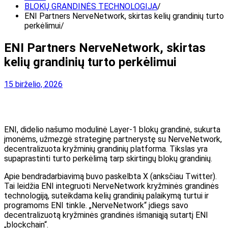
BLOKŲ GRANDINĖS TECHNOLOGIJA
ENI Partners NerveNetwork, skirtas kelių grandinių turto
perkėlimui
ENI Partners NerveNetwork, skirtas
kelių grandinių turto perkėlimui
15 birželio, 2026
ENI, didelio našumo modulinė Layer-1 blokų grandinė, sukurta
įmonėms, užmezgė strateginę partnerystę su NerveNetwork,
decentralizuota kryžminių grandinių platforma. Tikslas yra
supaprastinti turto perkėlimą tarp skirtingų blokų grandinių.
Apie bendradarbiavimą buvo paskelbta X (anksčiau Twitter).
Tai leidžia ENI integruoti NerveNetwork kryžminės grandinės
technologiją, suteikdama kelių grandinių palaikymą turtui ir
programoms ENI tinkle. „NerveNetwork“ įdiegs savo
decentralizuotą kryžminės grandinės išmaniąją sutartį ENI
„blockchain“.