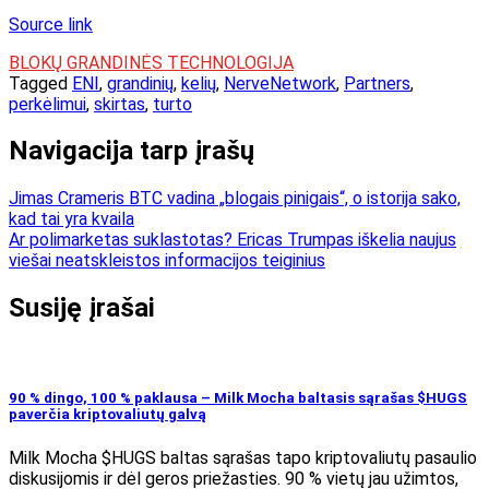
Source link
BLOKŲ GRANDINĖS TECHNOLOGIJA
Tagged
ENI
,
grandinių
,
kelių
,
NerveNetwork
,
Partners
,
perkėlimui
,
skirtas
,
turto
Navigacija tarp įrašų
Jimas Crameris BTC vadina „blogais pinigais“, o istorija sako,
kad tai yra kvaila
Ar polimarketas suklastotas? Ericas Trumpas iškelia naujus
viešai neatskleistos informacijos teiginius
Susiję įrašai
90 % dingo, 100 % paklausa – Milk Mocha baltasis sąrašas $HUGS
paverčia kriptovaliutų galvą
Milk Mocha $HUGS baltas sąrašas tapo kriptovaliutų pasaulio
diskusijomis ir dėl geros priežasties. 90 % vietų jau užimtos,