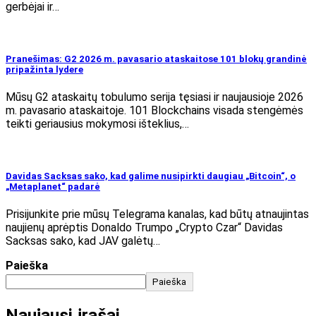
gerbėjai ir…
Pranešimas: G2 2026 m. pavasario ataskaitose 101 blokų grandinė
pripažinta lydere
Mūsų G2 ataskaitų tobulumo serija tęsiasi ir naujausioje 2026
m. pavasario ataskaitoje. 101 Blockchains visada stengėmės
teikti geriausius mokymosi išteklius,…
Davidas Sacksas sako, kad galime nusipirkti daugiau „Bitcoin“, o
„Metaplanet“ padarė
Prisijunkite prie mūsų Telegrama kanalas, kad būtų atnaujintas
naujienų aprėptis Donaldo Trumpo „Crypto Czar“ Davidas
Sacksas sako, kad JAV galėtų…
Paieška
Paieška
Naujausi įrašai