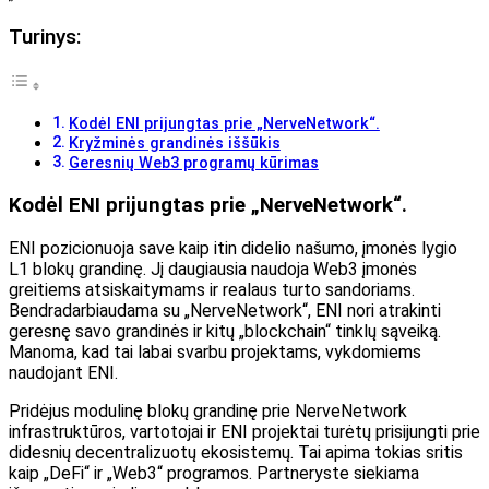
Turinys:
Kodėl ENI prijungtas prie „NerveNetwork“.
Kryžminės grandinės iššūkis
Geresnių Web3 programų kūrimas
Kodėl ENI prijungtas prie „NerveNetwork“.
ENI pozicionuoja save kaip itin didelio našumo, įmonės lygio
L1 blokų grandinę. Jį daugiausia naudoja Web3 įmonės
greitiems atsiskaitymams ir realaus turto sandoriams.
Bendradarbiaudama su „NerveNetwork“, ENI nori atrakinti
geresnę savo grandinės ir kitų „blockchain“ tinklų sąveiką.
Manoma, kad tai labai svarbu projektams, vykdomiems
naudojant ENI.
Pridėjus modulinę blokų grandinę prie NerveNetwork
infrastruktūros, vartotojai ir ENI projektai turėtų prisijungti prie
didesnių decentralizuotų ekosistemų. Tai apima tokias sritis
kaip „DeFi“ ir „Web3“ programos. Partneryste siekiama