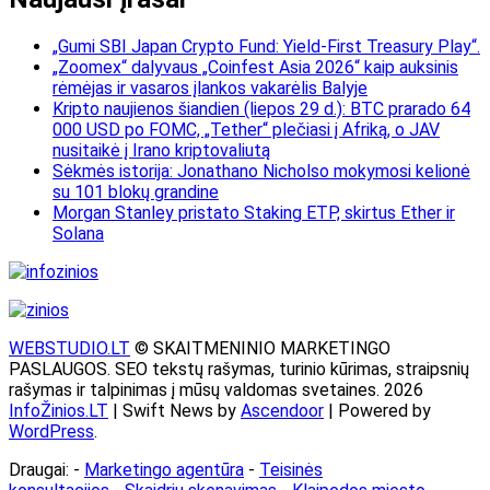
„Gumi SBI Japan Crypto Fund: Yield-First Treasury Play“.
„Zoomex“ dalyvaus „Coinfest Asia 2026“ kaip auksinis
rėmėjas ir vasaros įlankos vakarėlis Balyje
Kripto naujienos šiandien (liepos 29 d.): BTC prarado 64
000 USD po FOMC, „Tether“ plečiasi į Afriką, o JAV
nusitaikė į Irano kriptovaliutą
Sėkmės istorija: Jonathano Nicholso mokymosi kelionė
su 101 blokų grandine
Morgan Stanley pristato Staking ETP, skirtus Ether ir
Solana
WEBSTUDIO.LT
© SKAITMENINIO MARKETINGO
PASLAUGOS. SEO tekstų rašymas, turinio kūrimas, straipsnių
rašymas ir talpinimas į mūsų valdomas svetaines. 2026
InfoŽinios.LT
| Swift News by
Ascendoor
| Powered by
WordPress
.
Draugai: -
Marketingo agentūra
-
Teisinės