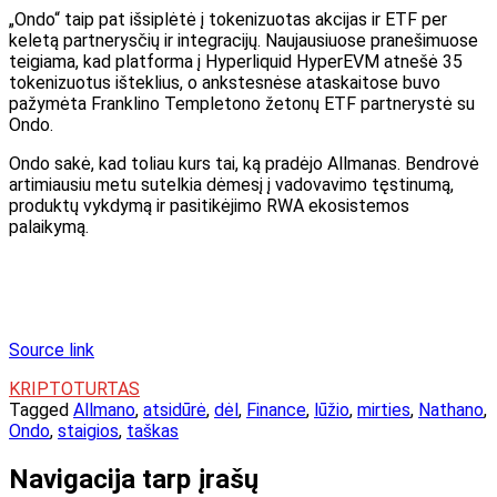
„Ondo“ taip pat išsiplėtė į tokenizuotas akcijas ir ETF per
keletą partnerysčių ir integracijų. Naujausiuose pranešimuose
teigiama, kad platforma į Hyperliquid HyperEVM atnešė 35
tokenizuotus išteklius, o ankstesnėse ataskaitose buvo
pažymėta Franklino Templetono žetonų ETF partnerystė su
Ondo.
Ondo sakė, kad toliau kurs tai, ką pradėjo Allmanas. Bendrovė
artimiausiu metu sutelkia dėmesį į vadovavimo tęstinumą,
produktų vykdymą ir pasitikėjimo RWA ekosistemos
palaikymą.
Source link
KRIPTOTURTAS
Tagged
Allmano
,
atsidūrė
,
dėl
,
Finance
,
lūžio
,
mirties
,
Nathano
,
Ondo
,
staigios
,
taškas
Navigacija tarp įrašų