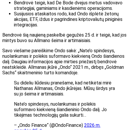
Bendrovė teigė, kad De Bode dvejus metus vadovavo
strategijai, gaminiams ir kasdienėms operacijoms.
Susijusios ataskaitos rodo, kad Ondo išplėtė žetonų
akcijas, ETF, iždus ir pagrindines kriptovaliutų piniginės
integracijas.
Bendrovė šią naujieną paskelbė gegužės 25 d. ir teigė, kad jos
mintys buvo su Allmano šeima ir artimaisiais.
Savo viešame pareiškime Ondo sakė: „Nate’o spindesys,
nuolankumas ir polėkis suformavo kiekvieną Ondo šiandienos
dalį. Daugiau informacijos apie mirties priežastį bendrovė
neatskleidė. Allmanas įkūrė „Ondo“ 2021 m., dirbęs „Goldman
Sachs“ skaitmeninio turto komandoje.
Su dideliu liūdesiu pranešame, kad netikėtai mirė
Nathanas Allmanas, Ondo įkūrėjas. Mūsų širdys yra
su jo šeima ir artimaisiais.
Nate’o spindesys, nuolankumas ir polėkis
suformavo kiekvieną šiandieninio Ondo dalį. Jo
tikėjimas technologijų galia sukurti…
– „Ondo Finance“ (@OndoFinance)
2026 m.