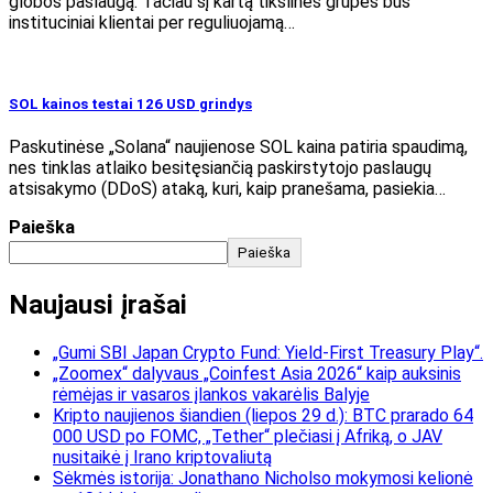
globos paslaugą. Tačiau šį kartą tikslinės grupės bus
instituciniai klientai per reguliuojamą…
SOL kainos testai 126 USD grindys
Paskutinėse „Solana“ naujienose SOL kaina patiria spaudimą,
nes tinklas atlaiko besitęsiančią paskirstytojo paslaugų
atsisakymo (DDoS) ataką, kuri, kaip pranešama, pasiekia…
Paieška
Paieška
Naujausi įrašai
„Gumi SBI Japan Crypto Fund: Yield-First Treasury Play“.
„Zoomex“ dalyvaus „Coinfest Asia 2026“ kaip auksinis
rėmėjas ir vasaros įlankos vakarėlis Balyje
Kripto naujienos šiandien (liepos 29 d.): BTC prarado 64
000 USD po FOMC, „Tether“ plečiasi į Afriką, o JAV
nusitaikė į Irano kriptovaliutą
Sėkmės istorija: Jonathano Nicholso mokymosi kelionė