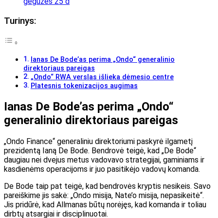
gegužės 25 d
Turinys:
Ianas De Bode’as perima „Ondo“ generalinio
direktoriaus pareigas
„Ondo“ RWA verslas išlieka dėmesio centre
Platesnis tokenizacijos augimas
Ianas De Bode’as perima „Ondo“
generalinio direktoriaus pareigas
„Ondo Finance“ generaliniu direktoriumi paskyrė ilgametį
prezidentą Ianą De Bode. Bendrovė teigė, kad „De Bode“
daugiau nei dvejus metus vadovavo strategijai, gaminiams ir
kasdienėms operacijoms ir juo pasitikėjo vadovų komanda.
De Bode taip pat teigė, kad bendrovės kryptis nesikeis. Savo
pareiškime jis sakė: „Ondo misija, Nate’o misija, nepasikeitė“.
Jis pridūrė, kad Allmanas būtų norėjęs, kad komanda ir toliau
dirbtų atsargiai ir disciplinuotai.