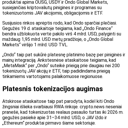
produktai apima OUSG, USDY ir Ondo Global Markets,
susiejančias kriptovaliutų pinigines ir programas su
tokenizuotomis JAV akcijomis, obligacijomis ir ETF.
Susijusios rinkos aprėptis rodo, kad Ondo sparčiai plečiasi.
Gegužės 19 d. ataskaitoje teigiama, kad „Ondo Finance“
bendra užblokuota vertė pakilo virš 4 mlrd. USD, palyginti su
maždaug 1,95 mlrd. USD metų pradžioje, o „Ondo Global
Markets“ viršijo 1 mlrd. USD TVL.
„Ondo“ taip pat sukūrė platesnę platinimo bazę per piniginės ir
mainų integraciją. Ankstesnėse ataskaitose teigiama, kad
„MetaMask“ per „Ondo“ suteikė prieigą prie daugiau nei 200
tokenizuotų JAV akcijų ir ETF, taip padidindama prieigą
tinkamiems vartotojams palaikomuose regionuose.
Platesnis tokenizacijos augimas
Atskirose ataskaitose taip pat parodyta, kodėl kiti Ondo
žingsniai išlieka svarbiausi RWA rinkoje. crypto.news neseniai
pranešė, kad tokenizuotas realaus pasaulio turtas iki 2026 m.
gegužės pasiekė apie 31–34 mlrd. USD, o JAV iždo ir
„Ethereum“ produktai pirmavo šiame sektoriuje.