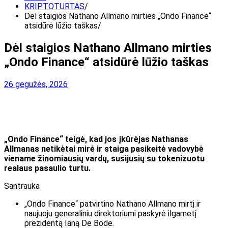
KRIPTOTURTAS
Dėl staigios Nathano Allmano mirties „Ondo Finance“
atsidūrė lūžio taškas
Dėl staigios Nathano Allmano mirties
„Ondo Finance“ atsidūrė lūžio taškas
26 gegužės, 2026
„Ondo Finance“ teigė, kad jos įkūrėjas Nathanas
Allmanas netikėtai mirė ir staiga pasikeitė vadovybė
viename žinomiausių vardų, susijusių su tokenizuotu
realaus pasaulio turtu.
Santrauka
„Ondo Finance“ patvirtino Nathano Allmano mirtį ir
naujuoju generaliniu direktoriumi paskyrė ilgametį
prezidentą Ianą De Bode.