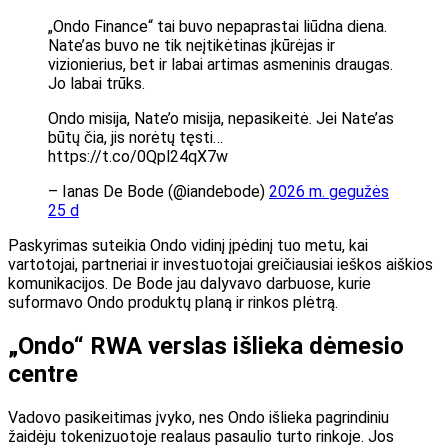
„Ondo Finance“ tai buvo nepaprastai liūdna diena.
Nate’as buvo ne tik neįtikėtinas įkūrėjas ir
vizionierius, bet ir labai artimas asmeninis draugas.
Jo labai trūks.
Ondo misija, Nate’o misija, nepasikeitė. Jei Nate’as
būtų čia, jis norėtų tęsti…
https://t.co/0Qpl24qX7w
– Ianas De Bode (@iandebode)
2026 m. gegužės
25 d
Paskyrimas suteikia Ondo vidinį įpėdinį tuo metu, kai
vartotojai, partneriai ir investuotojai greičiausiai ieškos aiškios
komunikacijos. De Bode jau dalyvavo darbuose, kurie
suformavo Ondo produktų planą ir rinkos plėtrą.
„Ondo“ RWA verslas išlieka dėmesio
centre
Vadovo pasikeitimas įvyko, nes Ondo išlieka pagrindiniu
žaidėju tokenizuotoje realaus pasaulio turto rinkoje. Jos