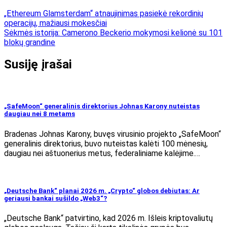
„Ethereum Glamsterdam“ atnaujinimas pasiekė rekordinių
operacijų, mažiausi mokesčiai
Sėkmės istorija: Camerono Beckerio mokymosi kelionė su 101
blokų grandine
Susiję įrašai
„SafeMoon“ generalinis direktorius Johnas Karony nuteistas
daugiau nei 8 metams
Bradenas Johnas Karony, buvęs virusinio projekto „SafeMoon“
generalinis direktorius, buvo nuteistas kalėti 100 mėnesių,
daugiau nei aštuonerius metus, federaliniame kalėjime.…
„Deutsche Bank“ planai 2026 m. „Crypto“ globos debiutas: Ar
geriausi bankai sušildo „Web3“?
„Deutsche Bank“ patvirtino, kad 2026 m. Išleis kriptovaliutų