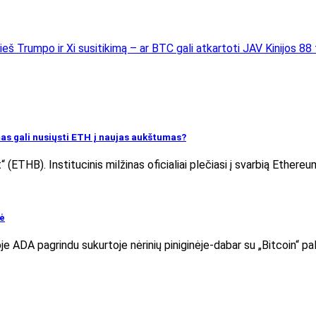
eš Trumpo ir Xi susitikimą – ar BTC gali atkartoti JAV Kinijos 88 
mas gali nusiųsti ETH į naujas aukštumas?
(ETHB). Institucinis milžinas oficialiai plečiasi į svarbią Ether
zė
joje ADA pagrindu sukurtoje nėrinių piniginėje-dabar su „Bitcoin“ 