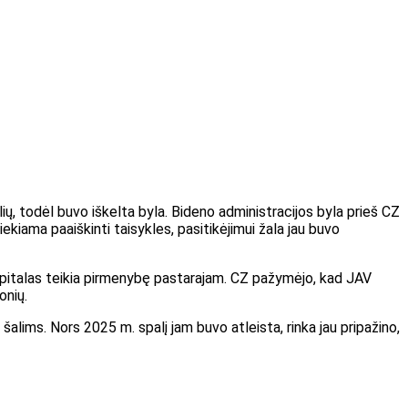
ų, todėl buvo iškelta byla. Bideno administracijos byla prieš CZ
kiama paaiškinti taisykles, pasitikėjimui žala jau buvo
ir kapitalas teikia pirmenybę pastarajam. CZ pažymėjo, kad JAV
onių.
šalims. Nors 2025 m. spalį jam buvo atleista, rinka jau pripažino,