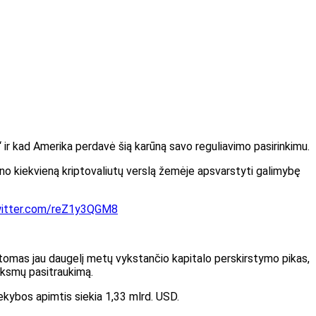
 ir kad Amerika perdavė šią karūną savo reguliavimo pasirinkimu.
ino kiekvieną kriptovaliutų verslą žemėje apsvarstyti galimybę
witter.com/reZ1y3QGM8
tomas jau daugelį metų vykstančio kapitalo perskirstymo pikas,
iksmų pasitraukimą.
ekybos apimtis siekia 1,33 mlrd. USD.