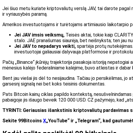
Jei šiuo metu kuriate kriptovaliutų verslą JAV, tai darote pagal 
ir vyriausybės paramą.
Amerikos investuotojams ir turėtojams artimiausio laikotarpio 
Jei JAV imsis veiksmų,
Teisės aktai, tokie kaip CLARITY Ac
stalo. JAE pranašumas siaurėja, bet neišnyksta; ten jau nu
Jei JAV to nepadarys
veikti,
spartėja protų nutekėjimas. S
investuotojai galiausiai dalyvauja platformose ir protokoluo
Pačių „Binance“ įkūrėjų trajektorija pasakoja istoriją nepatogia
mėnesius kalėjo federaliniame kalėjime, buvo atleistas ir dabar
Bent jau viešai jis dėl to nesijaudina. Tačiau jo persikėlimas, jo a
garsesnį signalą nei bet koks teisinis dokumentas.
Pats Bitcoin kainų ciklas papildo kontekstą, nesušvelnindamas 
pabaigoje jis išaugo beveik 120 000 USD. CZ pažymėjo, kad „atsik
TYRINTI: Geriausias išankstinis kriptovaliutų pardavimas s
Sekite 99Bitcoins
X
„YouTube“ ir „Telegram“, kad gautumėte