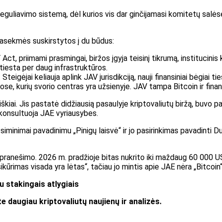
reguliavimo sistemą, dėl kurios vis dar ginčijamasi komitetų salėse
pasekmės suskirstytos į du būdus:
t, priimami prasmingai, biržos įgyja teisinį tikrumą, institucinis k
tiesta per daug infrastruktūros.
teigėjai keliauja aplink JAV jurisdikciją, nauji finansiniai bėgiai
se, kurių svorio centras yra užsienyje. JAV tampa Bitcoin ir finansi
i aiškiai. Jis pastatė didžiausią pasaulyje kriptovaliutų biržą, b
 konsultuoja JAE vyriausybes.
tsiminimai pavadinimu „Pinigų laisvė“ ir jo pasirinkimas pavadinti Du
pranešimo. 2026 m. pradžioje bitas nukrito iki maždaug 60 000 U
ūrimas visada yra lėtas“, tačiau jo mintis apie JAE nėra „Bitcoin
u stakingais atlygiais
 daugiau kriptovaliutų naujienų ir analizės.