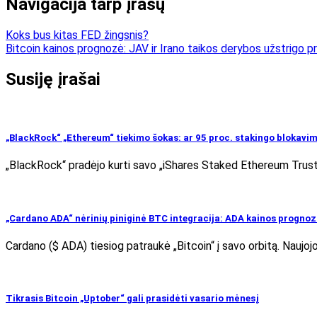
Navigacija tarp įrašų
Koks bus kitas FED žingsnis?
Bitcoin kainos prognozė: JAV ir Irano taikos derybos užstrigo pri
Susiję įrašai
„BlackRock“ „Ethereum“ tiekimo šokas: ar 95 proc. stakingo blokavi
„BlackRock“ pradėjo kurti savo „iShares Staked Ethereum Trust“ 
„Cardano ADA“ nėrinių piniginė BTC integracija: ADA kainos progno
Cardano ($ ADA) tiesiog patraukė „Bitcoin“ į savo orbitą. Naujo
Tikrasis Bitcoin „Uptober“ gali prasidėti vasario mėnesį