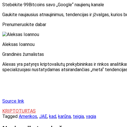
Stebėkite 99Bitcoins savo „Google“ naujienų kanale
Gaukite naujausius atnaujinimus, tendencijas ir įžvalgas, kurios
Prenumeruokite dabar
Aleksas Ioannou
Grandinės žurnalistas
Alexas yra patyręs kriptovaliutų prekybininkas ir rinkos analitika
specializuojasi nustatydamas atsirandančias „meta“ tendencijas 
Source link
KRIPTOTURTAS
Tagged
Amerikos
,
JAE
,
kad
,
karūna
,
teigia
,
vagia