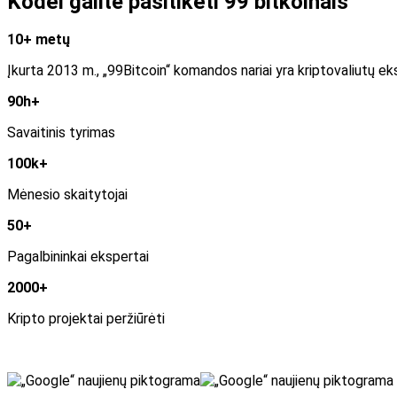
Kodėl galite pasitikėti 99 bitkoinais
10+ metų
Įkurta 2013 m., „99Bitcoin“ komandos nariai yra kriptovaliutų eks
90h+
Savaitinis tyrimas
100k+
Mėnesio skaitytojai
50+
Pagalbininkai ekspertai
2000+
Kripto projektai peržiūrėti