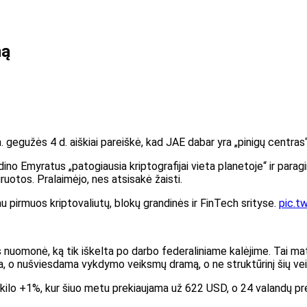
ną
gegužės 4 d. aiškiai pareiškė, kad JAE dabar yra „pinigų centras“
no Emyratus „patogiausia kriptografijai vieta planetoje“ ir parag
ruotos. Pralaimėjo, nes atsisakė žaisti.
iau pirmuos kriptovaliutų, blokų grandinės ir FinTech srityse.
pic.t
nuomonė, ką tik iškelta po darbo federaliniame kalėjime. Tai ma
ša, o nušviesdama vykdymo veiksmų dramą, o ne struktūrinį šių ve
pakilo +1%, kur šiuo metu prekiaujama už 622 USD, o 24 valandų pr