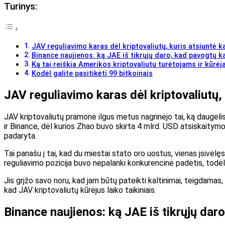
Turinys:
JAV reguliavimo karas dėl kriptovaliutų, kuris atsiuntė 
Binance naujienos: ką JAE iš tikrųjų daro, kad pavogtų k
Ką tai reiškia Amerikos kriptovaliutų turėtojams ir kūrė
Kodėl galite pasitikėti 99 bitkoinais
JAV reguliavimo karas dėl kriptovaliutų,
JAV kriptovaliutų pramonė ilgus metus nagrinėjo tai, ką daugeli
ir Binance, dėl kurios Zhao buvo skirta 4 mlrd. USD atsiskaitymo
padaryta.
Tai panašu į tai, kad du miestai stato oro uostus, vienas įsivėlęs
reguliavimo pozicija buvo nepalanki konkurencinė padėtis, todėl 2
Jis grįžo savo noru, kad jam būtų pateikti kaltinimai, teigdamas,
kad JAV kriptovaliutų kūrėjus laiko taikiniais.
Binance naujienos: ką JAE iš tikrųjų dar