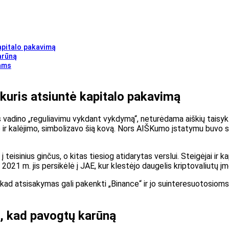
kapitalo pakavimą
arūną
jams
 kuris atsiuntė kapitalo pakavimą
s vadino „reguliavimu vykdant vykdymą“, neturėdama aiškių taisykli
 ir kalėjimo, simbolizavo šią kovą. Nors AIŠKumo įstatymu buvo sie
 į teisinius ginčus, o kitas tiesiog atidarytas verslui. Steigėjai 
021 m. jis persikėlė į JAE, kur klestėjo daugelis kriptovaliutų įm
 kad atsisakymas gali pakenkti „Binance“ ir jo suinteresuotosioms 
o, kad pavogtų karūną