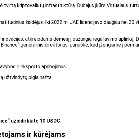
irtą kriptovaliutų infrastruktūrą. Dubajus įkūrė Virtualaus turto 
tucinius žaidėjus. Iki 2022 m. JAE licencijavo daugiau nei 20 vir
 ir inovacijas, atkreipdama dėmesį į pažangią reguliavimo aplinką
inance“ generalinis direktorius, pareiškė, kad įžengiame į permai
gavybos ir eksporto apribojimus.
nką užtvindytų pigia nafta.
ance“ užsidirbkite 10 USDC
rėtojams ir kūrėjams