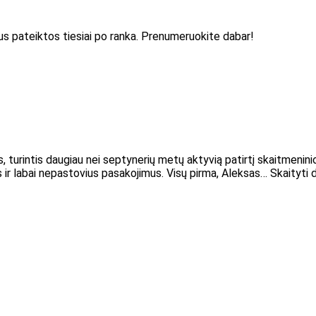
 bus pateiktos tiesiai po ranka. Prenumeruokite dabar!
s, turintis daugiau nei septynerių metų aktyvią patirtį skaitmenini
ir labai nepastovius pasakojimus. Visų pirma, Aleksas… Skaityti 