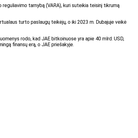
reguliavimo tarnybą (VARA), kuri suteikia teisinį tikrumą
tualaus turto paslaugų teikėjų, o iki 2023 m. Dubajuje veikė
. Duomenys rodo, kad JAE bitkoinuose yra apie 40 mlrd. USD,
ningą finansų erą, o JAE priešakyje.