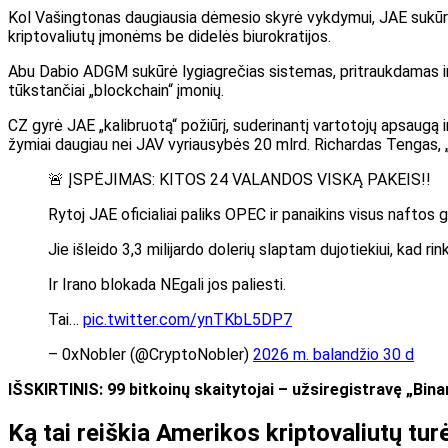
Kol Vašingtonas daugiausia dėmesio skyrė vykdymui, JAE sukūrė tv
kriptovaliutų įmonėms be didelės biurokratijos.
Abu Dabio ADGM sukūrė lygiagrečias sistemas, pritraukdamas insti
tūkstančiai „blockchain“ įmonių.
CZ gyrė JAE „kalibruotą“ požiūrį, suderinantį vartotojų apsaugą
žymiai daugiau nei JAV vyriausybės 20 mlrd. Richardas Tengas, „B
🚨 ĮSPĖJIMAS: KITOS 24 VALANDOS VISKĄ PAKEIS!!
Rytoj JAE oficialiai paliks OPEC ir panaikins visus naftos 
Jie išleido 3,3 milijardo dolerių slaptam dujotiekiui, kad ri
Ir Irano blokada NEgali jos paliesti.
Tai…
pic.twitter.com/ynTKbL5DP7
– 0xNobler (@CryptoNobler)
2026 m. balandžio 30 d
IŠSKIRTINIS: 99 bitkoinų skaitytojai – užsiregistravę „Bin
Ką tai reiškia Amerikos kriptovaliutų tu