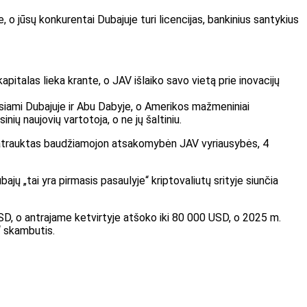
, o jūsų konkurentai Dubajuje turi licencijas, bankinius santykius
apitalas lieka krante, o JAV išlaiko savo vietą prie inovacijų
 tiesiami Dubajuje ir Abu Dabyje, o Amerikos mažmeniniai
nių naujovių vartotoja, o ne jų šaltiniu.
uvo patrauktas baudžiamojon atsakomybėn JAV vyriausybės, 4
bajų „tai yra pirmasis pasaulyje“ kriptovaliutų srityje siunčia
SD, o antrajame ketvirtyje atšoko iki 80 000 USD, o 2025 m.
“ skambutis.