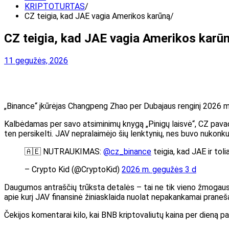
KRIPTOTURTAS
CZ teigia, kad JAE vagia Amerikos karūną
CZ teigia, kad JAE vagia Amerikos karū
11 gegužės, 2026
„Binance“ įkūrėjas Changpeng Zhao per Dubajaus renginį 2026 m. 
Kalbėdamas per savo atsiminimų knygą „Pinigų laisvė“, CZ pavadi
ten persikelti. JAV nepralaimėjo šių lenktynių, nes buvo nukonku
🇦🇪 NUTRAUKIMAS:
@cz_binance
teigia, kad JAE ir tol
– Crypto Kid (@CryptoKid)
2026 m. gegužės 3 d
Daugumos antraščių trūksta detalės – tai ne tik vieno žmogaus 
apie kurį JAV finansinė žiniasklaida nuolat nepakankamai prane
Čekijos komentarai kilo, kai BNB kriptovaliutų kaina per dieną 