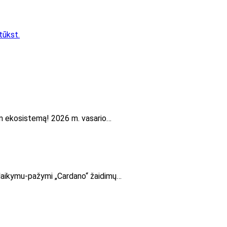
tūkst.
eum ekosistemą! 2026 m. vasario…
palaikymu-pažymi „Cardano“ žaidimų…