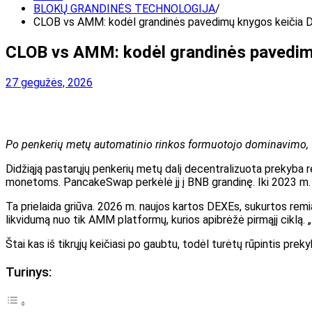
BLOKŲ GRANDINĖS TECHNOLOGIJA
CLOB vs AMM: kodėl grandinės pavedimų knygos keičia 
CLOB vs AMM: kodėl grandinės pavedim
27 gegužės, 2026
Po penkerių metų automatinio rinkos formuotojo dominavimo, Cen
Didžiąją pastarųjų penkerių metų dalį decentralizuota prekyba 
monetoms. PancakeSwap perkėlė jį į BNB grandinę. Iki 2023 m. 
Ta prielaida griūva. 2026 m. naujos kartos DEXEs, sukurtos remi
likvidumą nuo tik AMM platformų, kurios apibrėžė pirmąjį ciklą. „
Štai kas iš tikrųjų keičiasi po gaubtu, todėl turėtų rūpintis preky
Turinys: