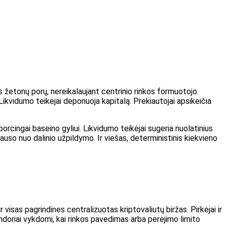
 žetonų porų, nereikalaujant centrinio rinkos formuotojo.
Likvidumo teikėjai deponuoja kapitalą. Prekiautojai apsikeičia
orcingai baseino gyliui. Likvidumo teikėjai sugeria nuolatinius
iklauso nuo dalinio užpildymo. Ir viešas, deterministinis kiekvieno
 visas pagrindines centralizuotas kriptovaliutų biržas. Pirkėjai ir
andoriai vykdomi, kai rinkos pavedimas arba perėjimo limito