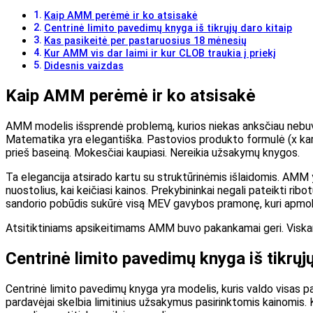
Kaip AMM perėmė ir ko atsisakė
Centrinė limito pavedimų knyga iš tikrųjų daro kitaip
Kas pasikeitė per pastaruosius 18 mėnesių
Kur AMM vis dar laimi ir kur CLOB traukia į priekį
Didesnis vaizdas
Kaip AMM perėmė ir ko atsisakė
AMM modelis išsprendė problemą, kurios niekas anksčiau nebuvo i
Matematika yra elegantiška. Pastovios produkto formulė (x kartų 
prieš baseiną. Mokesčiai kaupiasi. Nereikia užsakymų knygos.
Ta elegancija atsirado kartu su struktūrinėmis išlaidomis. AMM yr
nuostolius, kai keičiasi kainos. Prekybininkai negali pateikti ribo
sandorio pobūdis sukūrė visą MEV gavybos pramonę, kuri apmoke
Atsitiktiniams apsikeitimams AMM buvo pakankamai geri. Viskam
Centrinė limito pavedimų knyga iš tikrųjų
Centrinė limito pavedimų knyga yra modelis, kuris valdo visas pagr
pardavėjai skelbia limitinius užsakymus pasirinktomis kainomis. K