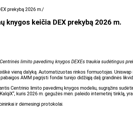
DEX prekybą 2026 m.
ų knygos keičia DEX prekybą 2026 m.
trinės limito pavedimų knygos DEXEs traukia sudėtingus prekybin
reiškė vieną dalyką. Automatizuotas rinkos formuotojas. Uniswap 
pabaigos AMM pagrįsti fondai turėjo didžiąją dalį grandinės lik
antis Centrinio limito pavedimų knygos modeliu, sugrąžins sudėtin
KalqiX“, kuris 2026 m. gegužės mėn. paleido internetinį tinklą, yra 
bininkai ir dėmesingi protokolai.