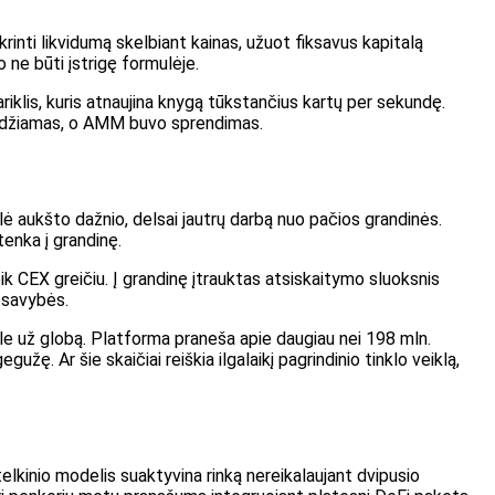
rinti likvidumą skelbiant kainas, užuot fiksavus kapitalą
o ne būti įstrigę formulėje.
riklis, kuris atnaujina knygą tūkstančius kartų per sekundę.
prendžiamas, o AMM buvo sprendimas.
ė aukšto dažnio, delsai jautrų darbą nuo pačios grandinės.
tenka į grandinę.
eik CEX greičiu. Į grandinę įtrauktas atsiskaitymo sluoksnis
uosavybės.
nkle už globą. Platforma praneša apie daugiau nei 198 mln.
ę. Ar šie skaičiai reiškia ilgalaikį pagrindinio tinklo veiklą,
telkinio modelis suaktyvina rinką nereikalaujant dvipusio