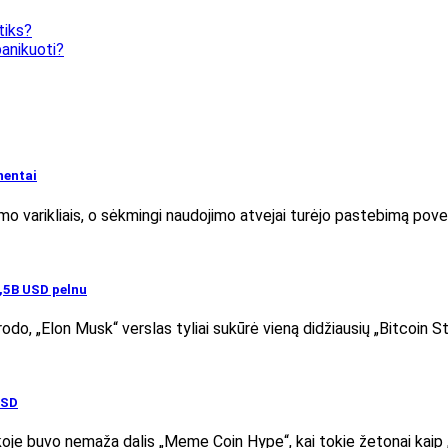
tiks?
panikuoti?
nentai
mo varikliais, o sėkmingi naudojimo atvejai turėjo pastebimą povei
1,5B USD pelnu
odo, „Elon Musk“ verslas tyliai sukūrė vieną didžiausių „Bitcoin S
USD
inkoje buvo nemaža dalis „Meme Coin Hype“, kai tokie žetonai kai