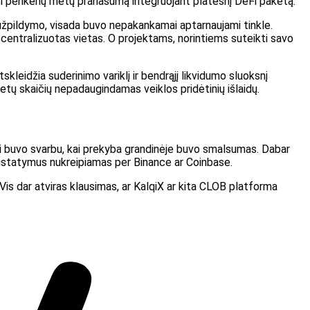
turi penkerių metų pranašumą integruojant platesnį DeFi paketą.
io užpildymo, visada buvo nepakankamai aptarnaujami tinkle.
 centralizuotas vietas. O projektams, norintiems suteikti savo
skleidžia suderinimo variklį ir bendrąjį likvidumo sluoksnį
etų skaičių nepadaugindamas veiklos pridėtinių išlaidų.
i buvo svarbu, kai prekyba grandinėje buvo smalsumas. Dabar
nustatymus nukreipiamas per Binance ar Coinbase.
Vis dar atviras klausimas, ar KalqiX ar kita CLOB platforma