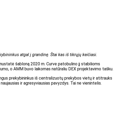
inkus atgal į grandinę. Štai kas iš tikrųjų keičiasi.
nustatė šabloną 2020 m. Curve patobulino jį stabilioms
vidumo, o AMM buvo laikomas natūraliu DEX projektavimo tašku.
gus prekybininkus iš centralizuotų prekybos vietų ir atitrauks
naujausias ir agresyviausias pavyzdys. Tai ne vienintelis.