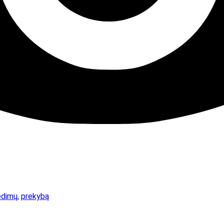
edimų
,
prekybą