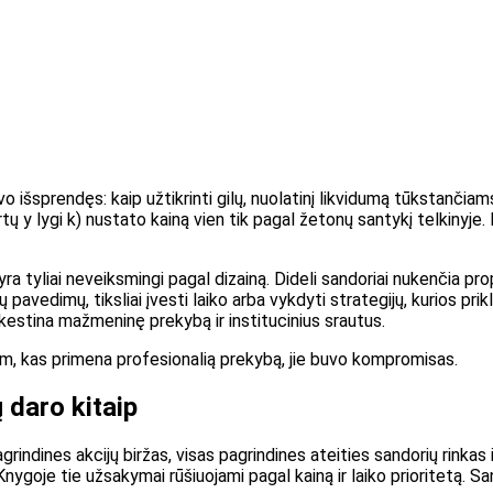
šsprendęs: kaip užtikrinti gilų, nuolatinį likvidumą tūkstančiams
y lygi k) nustato kainą vien tik pagal žetonų santykį telkinyje. 
a tyliai neveiksmingi pagal dizainą. Dideli sandoriai nukenčia prop
tų pavedimų, tiksliai įvesti laiko arba vykdyti strategijų, kurios pr
stina mažmeninę prekybą ir institucinius srautus.
, kas primena profesionalią prekybą, jie buvo kompromisas.
 daro kitaip
indines akcijų biržas, visas pagrindines ateities sandorių rinkas ir
nygoje tie užsakymai rūšiuojami pagal kainą ir laiko prioritetą. S