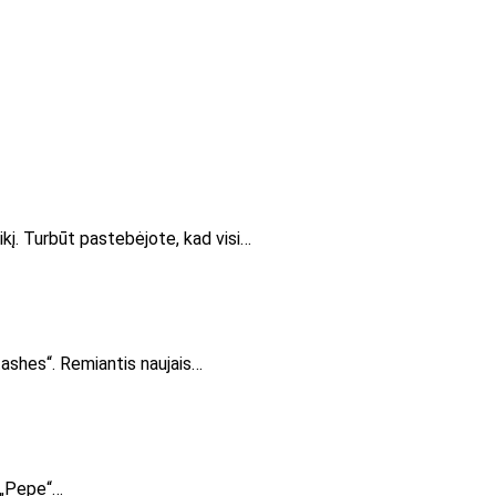
kį. Turbūt pastebėjote, kad visi…
tashes“. Remiantis naujais…
p „Pepe“…