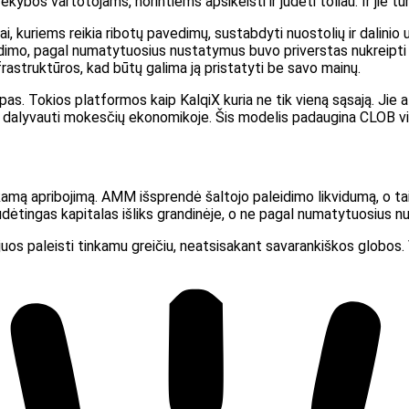
ybos vartotojams, norintiems apsikeisti ir judėti toliau. Ir jie 
kai, kuriems reikia ribotų pavedimų, sustabdyti nuostolių ir dalin
slydimo, pagal numatytuosius nustatymus buvo priverstas nukreipti
astruktūros, kad būtų galima ją pristatyti be savo mainų.
as. Tokios platformos kaip KalqiX kuria ne tik vieną sąsają. Jie at
 ir dalyvauti mokesčių ekonomikoje. Šis modelis padaugina CLOB vi
mą apribojimą. AMM išsprendė šaltojo paleidimo likvidumą, o ta
udėtingas kapitalas išliks grandinėje, o ne pagal numatytuosius 
uos paleisti tinkamu greičiu, neatsisakant savarankiškos globos. 