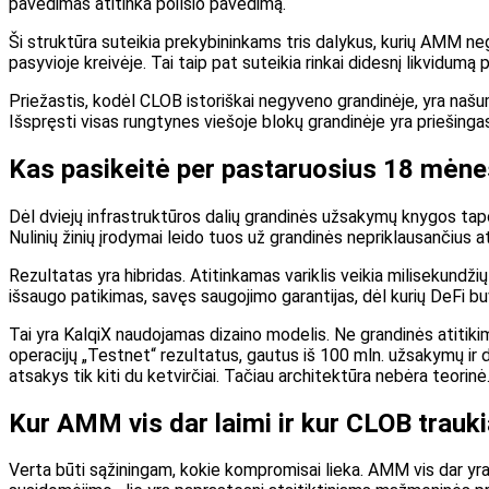
pavedimas atitinka poilsio pavedimą.
Ši struktūra suteikia prekybininkams tris dalykus, kurių AMM nega
pasyvioje kreivėje. Tai taip pat suteikia rinkai didesnį likvidumą 
Priežastis, kodėl CLOB istoriškai negyveno grandinėje, yra našum
Išspręsti visas rungtynes ​​viešoje blokų grandinėje yra priešin
Kas pasikeitė per pastaruosius 18 mėne
Dėl dviejų infrastruktūros dalių grandinės užsakymų knygos tapo
Nulinių žinių įrodymai leido tuos už grandinės nepriklausančius at
Rezultatas yra hibridas. Atitinkamas variklis veikia milisekundži
išsaugo patikimas, savęs saugojimo garantijas, dėl kurių DeFi bu
Tai yra KalqiX naudojamas dizaino modelis. Ne grandinės atitikim
operacijų „Testnet“ rezultatus, gautus iš 100 mln. užsakymų ir dau
atsakys tik kiti du ketvirčiai. Tačiau architektūra nebėra teorinė
Kur AMM vis dar laimi ir kur CLOB traukia
Verta būti sąžiningam, kokie kompromisai lieka. AMM vis dar yra g