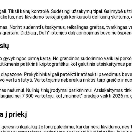
li. Tiksli kainų kontrolė. Sudėtingi užsakymų tipai. Galimybė užtik
palietus, nes likvidumo teikėjai gali konkuruoti dėl kainų skirtumo, 
as. Norint suderinti užsakymus, reikalingas greitas, tvarkingas va
gas greitam. Didžiąją „DeFi“ istorijos dalį apribojimas buvo neišs
sių
 gyvybingos pirmą kartą. Ne grandinės suderinimo varikliai perkėl
itikmenis patikrinti kriptografiškai, kol galutinis atsiskaitymas pa
ų diapazone. Prekybininkai gali pateikti ir atšaukti pavedimus bev
vo verta statyti. Vartotojams nebereikia rinktis tarp greičio ir n
as našumui. Nulinių žinių įrodymai patikrinimui. Atsiskaitymas ti
giau nei 7 300 vartotojų, kol „mainnet“ pradėjo veikti 2026 m. geguž
.
 į priekį
eresnis ilgalaikių žetonų paleidimui, kai dar nėra likvidumo, nes 