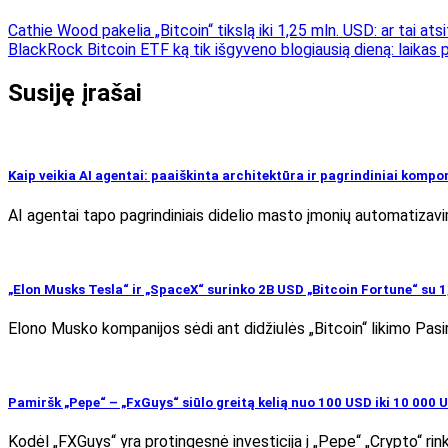
Cathie Wood pakelia „Bitcoin“ tikslą iki 1,25 mln. USD: ar tai atsi
BlackRock Bitcoin ETF ką tik išgyveno blogiausią dieną: laikas 
Susiję įrašai
Kaip veikia AI agentai: paaiškinta architektūra ir pagrindiniai kompo
AI agentai tapo pagrindiniais didelio masto įmonių automatizavi
„Elon Musks Tesla“ ir „SpaceX“ surinko 2B USD „Bitcoin Fortune“ su 
Elono Musko kompanijos sėdi ant didžiulės „Bitcoin“ likimo Pasir
Pamiršk „Pepe“ – „FxGuys“ siūlo greitą kelią nuo 100 USD iki 10 000 
Kodėl „FXGuys“ yra protingesnė investicija į „Pepe“ „Crypto“ r