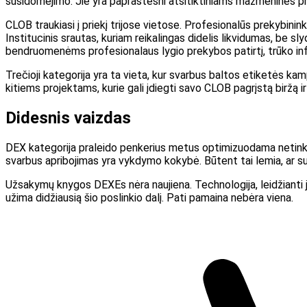
susidomėjimo. Jie yra paprastesni atsitiktiniams mažmeninės prek
CLOB traukiasi į priekį trijose vietose. Profesionalūs prekybinin
Institucinis srautas, kuriam reikalingas didelis likvidumas, be 
bendruomenėms profesionalaus lygio prekybos patirtį, trūko infr
Trečioji kategorija yra ta vieta, kur svarbus baltos etiketės kamp
kitiems projektams, kurie gali įdiegti savo CLOB pagrįstą biržą
Didesnis vaizdas
DEX kategorija praleido penkerius metus optimizuodama netinka
svarbus apribojimas yra vykdymo kokybė. Būtent tai lemia, ar s
Užsakymų knygos DEXEs nėra naujiena. Technologija, leidžianti j
užima didžiausią šio poslinkio dalį. Pati pamaina nebėra viena.