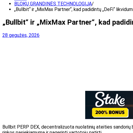
BLOKŲ GRANDINĖS TECHNOLOGIJA
„Bullbit“ ir „MixMax Partner“, kad padidintų „DeFi“ likvidu
„Bullbit“ ir „MixMax Partner“, kad padid
28 gegužės, 2026
Bullbit PERP DEX, decentralizuota nuolatinių ateities sandorių
rinkos pasiekiamumą ir pagerinti vartotojų patirtį.