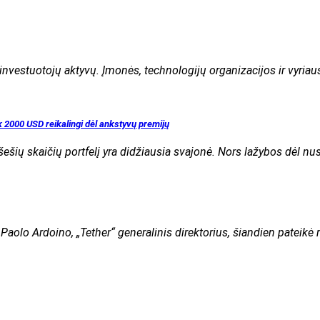
 investuotojų aktyvų. Įmonės, technologijų organizacijos ir vyria
tik 2000 USD reikalingi dėl ankstyvų premijų
į šešių skaičių portfelį yra didžiausia svajonė. Nors lažybos dėl nu
“ Paolo Ardoino, „Tether“ generalinis direktorius, šiandien pateikė