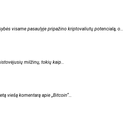
usybės visame pasaulyje pripažino kriptovaliutų potencialą, o…
sistovėjusių milžinų, tokių kaip…
 retą viešą komentarą apie „Bitcoin“…