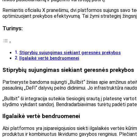
Remiantis oficialiu X pranešimu, dvi platformos sujungs savo tech
optimizuojant prekybos efektyvumą. Tai žymi strateginį žingsnį 
Turinys:
Stiprybių sujungimas siekiant geresnės prekybos
Ilgalaikė vertė bendruomenei
Stiprybių sujungimas siekiant geresnės prekybos
Partneryste bandoma sujungti „Bullbit“ žinias apie amžinus atei
pasaulinių „DeFi“ dalyvių pelno didinimui. Jo infrastruktūra na
„Bullbit“ ši integracija suteikia tiesioginį srautą į platesnę var
slydimo vykdant sandorį. Bendradarbiavimas turėtų padėti patenk
Ilgalaikė vertė bendruomenei
Abi platformos yra įsipareigojusios siekti ilgalaikės vertės kūri
produktus ir kombinuotus likvidumo gavybos renginius. Plečiantis t