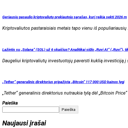
Geriausių pasaulio kriptovaliutų prekiautojų sąrašas, kurį reikia sekti 2026 m
Kriptovaliutos pastaraisiais metais tapo vienu iš populiariausių
Lažintis su „Solana“ (SOL) už 6 skaičius? Analitikai siūlo „Ruvi AI“ („Ruvi“), 
Daugeliui kriptovaliutų investuotojų paversti kuklią investiciją 
„Tether“ generalinis direktorius pripažįsta „Bitcoin“ 117 000 USD kainos lygį
„Tether“ generalinis direktorius nutraukia tylą dėl „Bitcoin Price
Paieška
Paieška
Naujausi įrašai