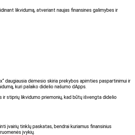
idinant likvidumą, atveriant naujas finansines galimybes ir
x“ daugiausia dėmesio skiria prekybos apimties paspartinimui ir
aidumą, kuri palaiko didelio našumo dApps.
s ir stiprių likvidumo priemonių, kad būtų išvengta didelio
ti įvairių tinklų paskatas, bendrai kuriamus finansinius
ndruomenės įvykių.