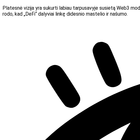
Platesnė vizija yra sukurti labiau tarpusavyje susietą Web3 mode
rodo, kad „DeFi“ dalyviai linkę didesnio mastelio ir našumo.