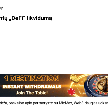
mą
intų „DeFi“ likvidumą
 birža, paskelbė apie partnerystę su MixMax, Web3 daugiasluoksni