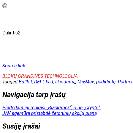
Dalintis
2
Source link
BLOKŲ GRANDINĖS TECHNOLOGIJA
Tagged
Bullbit
,
DEFI
,
kad
,
likvidumą
,
MixMax
,
padidintų
,
Partner
Navigacija tarp įrašų
Pradedantieji renkasi „BlackRock“, o ne „Crypto“.
JAV agentūra pristabdė žetoninių akcijų planą
Susiję įrašai