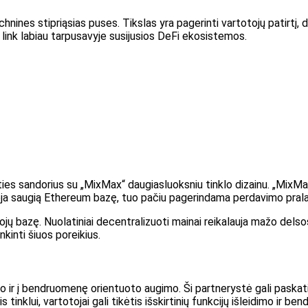
nines stipriąsias puses. Tikslas yra pagerinti vartotojų patirtį, d
link labiau tarpusavyje susijusios DeFi ekosistemos.
ties sandorius su „MixMax“ daugiasluoksniu tinklo dizainu. „MixMa
udoja saugią Ethereum bazę, tuo pačiu pagerindama perdavimo pral
totojų bazę. Nuolatiniai decentralizuoti mainai reikalauja mažo delso
inti šiuos poreikius.
mo ir į bendruomenę orientuoto augimo. Ši partnerystė gali paskatin
inklui, vartotojai gali tikėtis išskirtinių funkcijų išleidimo ir be