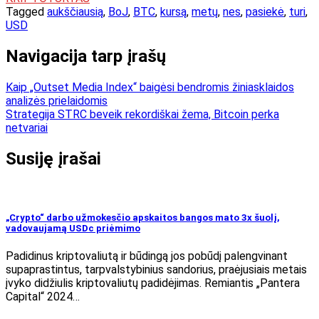
Tagged
aukščiausią
,
BoJ
,
BTC
,
kursą
,
metų
,
nes
,
pasiekė
,
turi
,
USD
Navigacija tarp įrašų
Kaip „Outset Media Index“ baigėsi bendromis žiniasklaidos
analizės prielaidomis
Strategija STRC beveik rekordiškai žema, Bitcoin perka
netvariai
Susiję įrašai
„Crypto“ darbo užmokesčio apskaitos bangos mato 3x šuolį,
vadovaujamą USDc priėmimo
Padidinus kriptovaliutą ir būdingą jos pobūdį palengvinant
supaprastintus, tarpvalstybinius sandorius, praėjusiais metais
įvyko didžiulis kriptovaliutų padidėjimas. Remiantis „Pantera
Capital“ 2024…