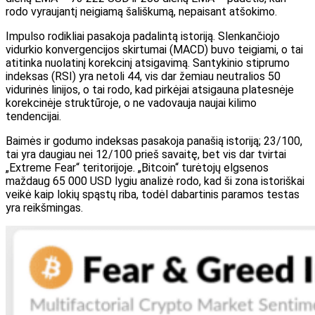
rodo vyraujantį neigiamą šališkumą, nepaisant atšokimo.
Impulso rodikliai pasakoja padalintą istoriją. Slenkančiojo
vidurkio konvergencijos skirtumai (MACD) buvo teigiami, o tai
atitinka nuolatinį korekcinį atsigavimą. Santykinio stiprumo
indeksas (RSI) yra netoli 44, vis dar žemiau neutralios 50
vidurinės linijos, o tai rodo, kad pirkėjai atsigauna platesnėje
korekcinėje struktūroje, o ne vadovauja naujai kilimo
tendencijai.
Baimės ir godumo indeksas pasakoja panašią istoriją; 23/100,
tai yra daugiau nei 12/100 prieš savaitę, bet vis dar tvirtai
„Extreme Fear“ teritorijoje. „Bitcoin“ turėtojų elgsenos
maždaug 65 000 USD lygiu analizė rodo, kad ši zona istoriškai
veikė kaip lokių spąstų riba, todėl dabartinis paramos testas
yra reikšmingas.