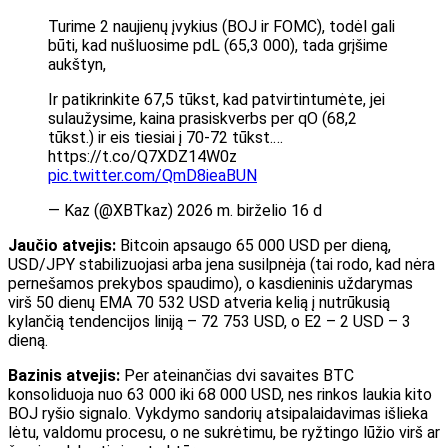
Turime 2 naujienų įvykius (BOJ ir FOMC), todėl gali
būti, kad nušluosime pdL (65,3 000), tada grįšime
aukštyn,
Ir patikrinkite 67,5 tūkst, kad patvirtintumėte, jei
sulaužysime, kaina prasiskverbs per qO (68,2
tūkst.) ir eis tiesiai į 70-72 tūkst.…
https://t.co/Q7XDZ14W0z
pic.twitter.com/QmD8ieaBUN
— Kaz (@XBTkaz) 2026 m. birželio 16 d
Jaučio atvejis:
Bitcoin apsaugo 65 000 USD per dieną,
USD/JPY stabilizuojasi arba jena susilpnėja (tai rodo, kad nėra
pernešamos prekybos spaudimo), o kasdieninis uždarymas
virš 50 dienų EMA 70 532 USD atveria kelią į nutrūkusią
kylančią tendencijos liniją – 72 753 USD, o E2 – 2 USD – 3
dieną.
Bazinis atvejis:
Per ateinančias dvi savaites BTC
konsoliduoja nuo 63 000 iki 68 000 USD, nes rinkos laukia kito
BOJ ryšio signalo. Vykdymo sandorių atsipalaidavimas išlieka
lėtu, valdomu procesu, o ne sukrėtimu, be ryžtingo lūžio virš ar