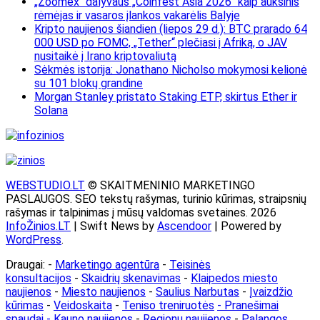
„Zoomex“ dalyvaus „Coinfest Asia 2026“ kaip auksinis
rėmėjas ir vasaros įlankos vakarėlis Balyje
Kripto naujienos šiandien (liepos 29 d.): BTC prarado 64
000 USD po FOMC, „Tether“ plečiasi į Afriką, o JAV
nusitaikė į Irano kriptovaliutą
Sėkmės istorija: Jonathano Nicholso mokymosi kelionė
su 101 blokų grandine
Morgan Stanley pristato Staking ETP, skirtus Ether ir
Solana
WEBSTUDIO.LT
© SKAITMENINIO MARKETINGO
PASLAUGOS. SEO tekstų rašymas, turinio kūrimas, straipsnių
rašymas ir talpinimas į mūsų valdomas svetaines. 2026
InfoŽinios.LT
| Swift News by
Ascendoor
| Powered by
WordPress
.
Draugai: -
Marketingo agentūra
-
Teisinės
konsultacijos
-
Skaidrių skenavimas
-
Klaipedos miesto
naujienos
-
Miesto naujienos
-
Saulius Narbutas
-
Įvaizdžio
kūrimas
-
Veidoskaita
-
Teniso treniruotės
- Pranešimai
spaudai -
Kauno naujienos
-
Regionų naujienos
-
Palangos