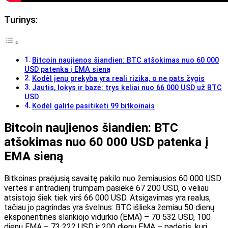
Turinys:
Bitcoin naujienos šiandien: BTC atšokimas nuo 60 000
USD patenka į EMA sieną
Kodėl jenų prekyba yra reali rizika, o ne pats žygis
Jautis, lokys ir bazė: trys keliai nuo 66 000 USD už BTC
USD
Kodėl galite pasitikėti 99 bitkoinais
Bitcoin naujienos šiandien: BTC
atšokimas nuo 60 000 USD patenka į
EMA sieną
Bitkoinas praėjusią savaitę pakilo nuo žemiausios 60 000 USD
vertės ir antradienį trumpam pasiekė 67 200 USD, o vėliau
atsistojo šiek tiek virš 66 000 USD. Atsigavimas yra realus,
tačiau jo pagrindas yra švelnus: BTC išlieka žemiau 50 dienų
eksponentinės slankiojo vidurkio (EMA) – 70 532 USD, 100
dienų EMA – 73 222 USD ir 200 dienų EMA – padėtis, kuri