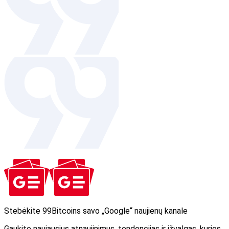
Stebėkite 99Bitcoins savo „Google“ naujienų kanale
Gaukite naujausius atnaujinimus, tendencijas ir įžvalgas, kurios