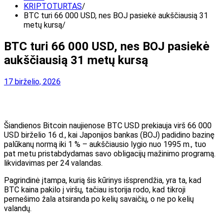
KRIPTOTURTAS
BTC turi 66 000 USD, nes BOJ pasiekė aukščiausią 31
metų kursą
BTC turi 66 000 USD, nes BOJ pasiekė
aukščiausią 31 metų kursą
17 birželio, 2026
Šiandienos Bitcoin naujienose BTC USD prekiauja virš 66 000
USD birželio 16 d., kai Japonijos bankas (BOJ) padidino bazinę
palūkanų normą iki 1 % – aukščiausio lygio nuo 1995 m., tuo
pat metu pristabdydamas savo obligacijų mažinimo programą.
likvidavimas per 24 valandas.
Pagrindinė įtampa, kurią šis kūrinys išsprendžia, yra ta, kad
BTC kaina pakilo į viršų, tačiau istorija rodo, kad tikroji
pernešimo žala atsiranda po kelių savaičių, o ne po kelių
valandų.