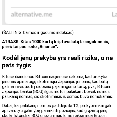
(ŠALTINIS: baimės ir godumo indeksas)
ATRASK: Kitas 1000 kartų kriptovaliutų brangakmenis,
prieš tai pasirodo „Binance“.
Kodėl jenų prekyba yra reali rizika, o ne
pats žygis
Kitose šiandienos Bitcoin naujienose sakoma, kad prekyba
jenomis apima pigų skolinimąsi Japonijos jenomis, kad būtų
galima investuoti į didesnio pajamingumo turtą, pvz., Bitcoin.
Japonijos bankui (BOJ) ilgus metus palaikant beveik nulines
palūkanų normas, šis skolinimasis iš esmės buvo nemokamas.
Dabar, kai palūkanų normos padidėjo iki 1%, prekybininkai gali
apsvarstyti galimybę panaikinti pozicijas, kad grąžintų jenų
skolą. Istoriškai BOJ griežtinimas lėmė reikšmingą Bitcoin