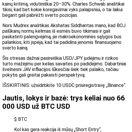
kainų kritimą, vidutiniškai 20–30%. Charles Schwab analitikai
tikisi, kad bet kokie koregavimai vyks palaipsniui, o tai laikui
bėgant gali pabrėžti sverto pozicijas.
Nors Mudrex analitikas Akshatas Siddhantas mano, kad BOJ
palūkanų normų kėlimas iš esmės buvo tikimasi ir gali
paskatinti palengvėjimą, jei makroekonominės sąlygos bus
palankios, kiti įspėja, kad tai padidina jenomis finansuojamo
sverto kainą.
Šis stresas dažnai pasireiškia USD/JPY judėjimu ir rizikos
turto mažėjimu per kelias savaites po padidėjimo. Dabartiniai
švelnesni JAV infliacijos lūkesčiai šiek tiek palaiko, tačiau
pokytis gali greitai pakeisti perspektyvą.
IŠSKIRTINIS: užsidirbkite 10 USDC prisiregistravę „Binance“.
Jautis, lokys ir bazė: trys keliai nuo 66
000 USD už BTC USD
$ BTC
Kol kas gera reakcija iš mūsų „Short Entry“,