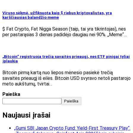
Viruso sėkmė, užfiksuota kaip $ riebus kriptovaliutas, yra
karščiausias balandžio meme
$ Fat Crypto, Fat Nigga Season (taip, tai yra tikrintojas), nes
per pastarąsias 3 dienas padidėjo daugiau nei 90%. „Meme“…
„Bitcoin“ registruoja trečią savaitės prieaugį, nes ETF pinigai tyliai
įplaukia
Bitcoin pirmą kartą nuo liepos mėnesio pasiekė trečią
savaitės prieaugį iš eilės. Bitcoin USD svyravo netoli pastarojo
meto aukštumų, tvirtai…
Paieška
Paieška
Naujausi įrašai
„Gumi SBI Japan Crypto Fund: Yield-First Treasury Play“.