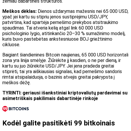
žemiau dabartinės struktūros.
Meškos dėklas:
Dienos uždarymas mažesnis nei 65 000 USD,
ypač jei kartu su stipriu jenos sustiprėjimu USD/JPY,
patvirtina, kad spartėja pernešimo prekybos atsitraukimo
spaudimas. Tai atveria kelią atgal link 60 000 USD
psichologinio lygio, atitinkančio 20–30 % sumažinimo modelį,
kuris buvo pastebėtas ankstesniuose BOJ griežtinimo
cikluose.
Baigiant šiandienines Bitcoin naujienas, 65 000 USD horizontali
zona yra linija smėlyje. Žiūrėkite jį kasdien, o ne per dieną, ir
kartu su juo žiūrėkite USD/JPY. Jei jena pradeda greitai
stiprėti, tai yra aiškiausias signalas, kad pernešimo sandoris
rimtai atsipalaiduoja, o bazinis atvejis greitai pakrypsta į
meškos dėžę.
TYRINTI: geriausi išankstiniai kriptovaliutų pardavimai su
asimetriškais pakilimais dabartinėje rinkoje
Kodėl galite pasitikėti 99 bitkoinais