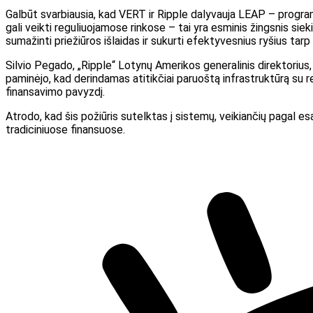
Galbūt svarbiausia, kad VERT ir Ripple dalyvauja LEAP – programoj
gali veikti reguliuojamose rinkose – tai yra esminis žingsnis siek
sumažinti priežiūros išlaidas ir sukurti efektyvesnius ryšius tarp
Silvio Pegado, „Ripple“ Lotynų Amerikos generalinis direktorius, a
paminėjo, kad derindamas atitikčiai paruoštą infrastruktūrą su 
finansavimo pavyzdį.
Atrodo, kad šis požiūris sutelktas į sistemų, veikiančių pagal es
tradiciniuose finansuose.