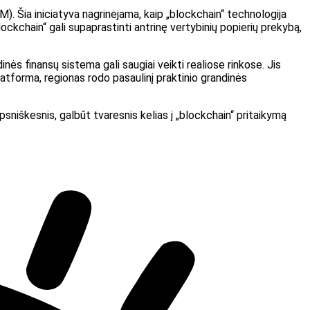
M). Šia iniciatyva nagrinėjama, kaip „blockchain“ technologija
blockchain“ gali supaprastinti antrinę vertybinių popierių prekybą,
inės finansų sistema gali saugiai veikti realiose rinkose. Jis
atforma, regionas rodo pasaulinį praktinio grandinės
psniškesnis, galbūt tvaresnis kelias į „blockchain“ pritaikymą