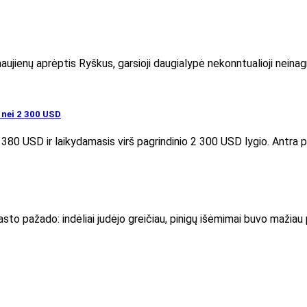
aujienų aprėptis Ryškus, garsioji daugialypė nekonntualioji neina
nei 2 300 USD
 380 USD ir laikydamasis virš pagrindinio 2 300 USD lygio. Antra 
sto pažado: indėliai judėjo greičiau, pinigų išėmimai buvo mažiau