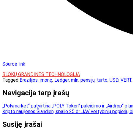
Source link
BLOKŲ GRANDINĖS TECHNOLOGIJA
Tagged
Brazilijos
,
įmonę
,
Ledger
,
mln
,
pensijų
,
turto
,
USD
,
VERT
Navigacija tarp įrašų
„Polymarket“ patvirtina „POLY Token“ paleidimo ir „Airdrop“ pla
Kripto naujienos Šiandien, spalio 25 d.: JAV vertybinių popierių b
Susiję įrašai