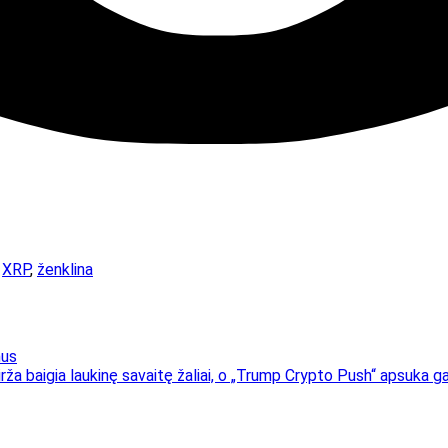
,
XRP
,
ženklina
nus
irža baigia laukinę savaitę žaliai, o „Trump Crypto Push“ apsuka ga