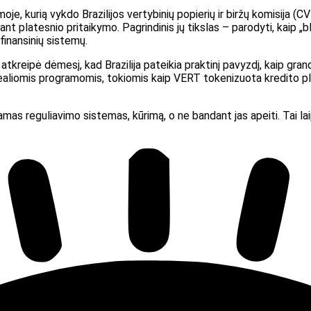
e, kurią vykdo Brazilijos vertybinių popierių ir biržų komisija (CV
iant platesnio pritaikymo. Pagrindinis jų tikslas – parodyti, kaip „
 finansinių sistemų.
tkreipė dėmesį, kad Brazilija pateikia praktinį pavyzdį, kaip grand
realiomis programomis, tokiomis kaip VERT tokenizuota kredito pl
amas reguliavimo sistemas, kūrimą, o ne bandant jas apeiti. Tai lai