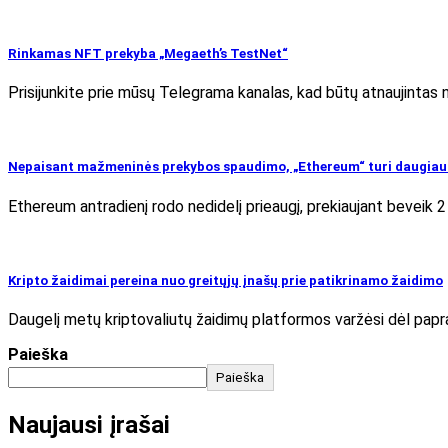
Rinkamas NFT prekyba „Megaeth’s TestNet“
Prisijunkite prie mūsų Telegrama kanalas, kad būtų atnaujintas n
Nepaisant mažmeninės prekybos spaudimo, „Ethereum“ turi daugiau 
Ethereum antradienį rodo nedidelį prieaugį, prekiaujant beveik 2
Kripto žaidimai pereina nuo greitųjų įnašų prie patikrinamo žaidimo
Daugelį metų kriptovaliutų žaidimų platformos varžėsi dėl papra
Paieška
Paieška
Naujausi įrašai