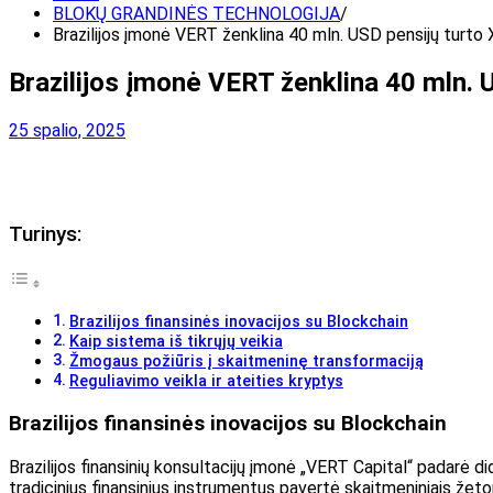
BLOKŲ GRANDINĖS TECHNOLOGIJA
Brazilijos įmonė VERT ženklina 40 mln. USD pensijų turt
Brazilijos įmonė VERT ženklina 40 mln. 
25 spalio, 2025
Turinys:
Brazilijos finansinės inovacijos su Blockchain
Kaip sistema iš tikrųjų veikia
Žmogaus požiūris į skaitmeninę transformaciją
Reguliavimo veikla ir ateities kryptys
Brazilijos finansinės inovacijos su Blockchain
Brazilijos finansinių konsultacijų įmonė „VERT Capital“ padarė d
tradicinius finansinius instrumentus pavertė skaitmeniniais že