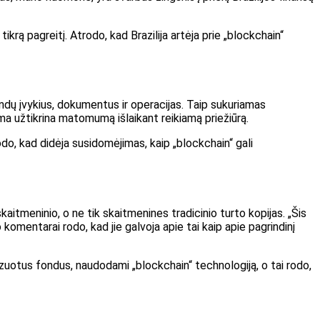
tikrą pagreitį. Atrodo, kad Brazilija artėja prie „blockchain“
dų įvykius, dokumentus ir operacijas. Taip sukuriamas
tema užtikrina matomumą išlaikant reikiamą priežiūrą.
odo, kad didėja susidomėjimas, kaip „blockchain“ gali
kaitmeninio, o ne tik skaitmenines tradicinio turto kopijas. „Šis
komentarai rodo, kad jie galvoja apie tai kaip apie pagrindinį
nizuotus fondus, naudodami „blockchain“ technologiją, o tai rodo,