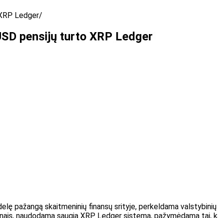
o XRP Ledger
USD pensijų turto XRP Ledger
idelę pažangą skaitmeninių finansų srityje, perkeldama valstybini
tonais, naudodama saugią XRP Ledger sistemą, pažymėdama tai, kas,