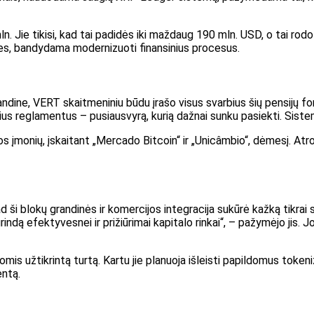
ln. Jie tikisi, kad tai padidės iki maždaug 190 mln. USD, o tai rodo 
les, bandydama modernizuoti finansinius procesus.
ne, VERT skaitmeniniu būdu įrašo visus svarbius šių pensijų fon
nsinius reglamentus – pusiausvyrą, kurią dažnai sunku pasiekti. Sis
os įmonių, įskaitant „Mercado Bitcoin“ ir „Unicâmbio“, dėmesį. Atr
 ši blokų grandinės ir komercijos integracija sukūrė kažką tikrai s
 efektyvesnei ir prižiūrimai kapitalo rinkai“, – pažymėjo jis. Jo 
omis užtikrintą turtą. Kartu jie planuoja išleisti papildomus toke
entą.