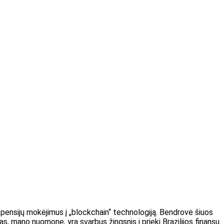
ų pensijų mokėjimus į „blockchain“ technologiją. Bendrovė šiuos
 mano nuomone, yra svarbus žingsnis į priekį Brazilijos finansų