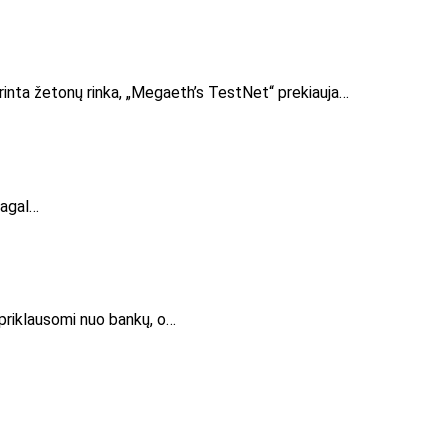
grinta žetonų rinka, „Megaeth’s TestNet“ prekiauja…
pagal…
 priklausomi nuo bankų, o…