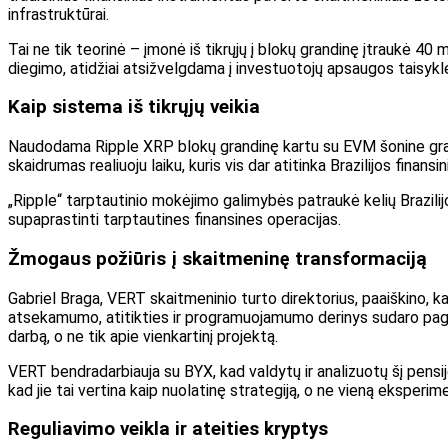
infrastruktūrai.
Tai ne tik teorinė – įmonė iš tikrųjų į blokų grandinę įtraukė 40 m
diegimo, atidžiai atsižvelgdama į investuotojų apsaugos taisyk
Kaip sistema iš tikrųjų veikia
Naudodama Ripple XRP blokų grandinę kartu su EVM šonine grandi
skaidrumas realiuoju laiku, kuris vis dar atitinka Brazilijos fina
„Ripple“ tarptautinio mokėjimo galimybės patraukė kelių Brazilij
supaprastinti tarptautines finansines operacijas.
Žmogaus požiūris į skaitmeninę transformaciją
Gabriel Braga, VERT skaitmeninio turto direktorius, paaiškino, kad
atsekamumo, atitikties ir programuojamumo derinys sudaro pagrindą
darbą, o ne tik apie vienkartinį projektą.
VERT bendradarbiauja su BYX, kad valdytų ir analizuotų šį pensij
kad jie tai vertina kaip nuolatinę strategiją, o ne vieną eksperim
Reguliavimo veikla ir ateities kryptys