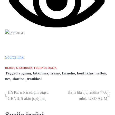
Source link
BLOKŲ GRANDINĖS TECHNOLOGIJA
Tagged
augimą
,
bitkoinas
,
Irano
,
Izraelio
,
konfliktas
,
naftos
,
nes
,
skatina
,
traukiasi
HYPE ir Paradigm Siųsti
Ką iš tikrųjų reiškia 77,6
Navigacija
GENIUS akto įspėjimą
mlrd. USD AUM
tarp
įrašų
Susiję įrašai