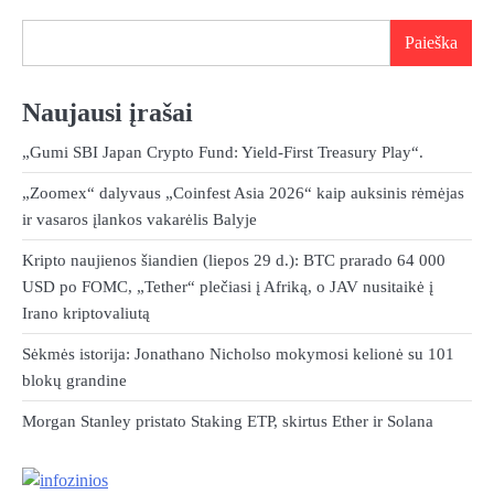
Paieška
Naujausi įrašai
„Gumi SBI Japan Crypto Fund: Yield-First Treasury Play“.
„Zoomex“ dalyvaus „Coinfest Asia 2026“ kaip auksinis rėmėjas
ir vasaros įlankos vakarėlis Balyje
Kripto naujienos šiandien (liepos 29 d.): BTC prarado 64 000
USD po FOMC, „Tether“ plečiasi į Afriką, o JAV nusitaikė į
Irano kriptovaliutą
Sėkmės istorija: Jonathano Nicholso mokymosi kelionė su 101
blokų grandine
Morgan Stanley pristato Staking ETP, skirtus Ether ir Solana