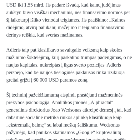
USD iki 1,55 mlrd. Jis padarė išvadą, kad kainų judėjimas
aukštyn buvo visiškai mechaninis, nes finansavimo normos per
šį laikotarpį išliko vienodai teigiamos. Jis paaiškino: „Kainos
didėjimo, atvirų palūkanų mažėjimo ir teigiamo finansavimo
derinys reiškia, kad svertas mažinamas.
Adleris taip pat klasifikavo savaitgalio veiksmą kaip skolos
mažinimo šoktelėjimą, kurį paskatino trumpas padengimas, o ne
naujas kapitalas, nukreiptas į ilgas sverto pozicijas. Adleris
perspėjo, kad be naujos tiesioginės paklausos rinka rizikuoja
greitai grįžti į 60 000 USD paramos zoną.
Šį techninį pažeidžiamumą atspindi prastėjanti mažmeninės
prekybos psichologija. Analitikos įmonės „Alphractal“
generalinis direktorius Joao Wedsonas atkreipė dėmesį į tai, kad
dabartinė socialinė metrika rinkos aplinką klasifikuoja kaip
„ekstremalią baimę“ su labai meškų šališkumu. Wedsonas
pažymėjo, kad panikos skatinamos „Google“ kriptovaliutų
paieškos vėl sparčiai auga, perspėdamas investuotojus ruoštis