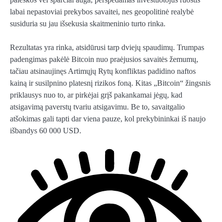
labai nepastoviai prekybos savaitei, nes geopolitinė realybė
susiduria su jau išsekusia skaitmeninio turto rinka.
Rezultatas yra rinka, atsidūrusi tarp dviejų spaudimų. Trumpas
padengimas pakėlė Bitcoin nuo praėjusios savaitės žemumų,
tačiau atsinaujinęs Artimųjų Rytų konfliktas padidino naftos
kainą ir susilpnino platesnį rizikos foną. Kitas „Bitcoin“ žingsnis
priklausys nuo to, ar pirkėjai grįš pakankamai jėgų, kad
atsigavimą paverstų tvariu atsigavimu. Be to, savaitgalio
atšokimas gali tapti dar viena pauze, kol prekybininkai iš naujo
išbandys 60 000 USD.