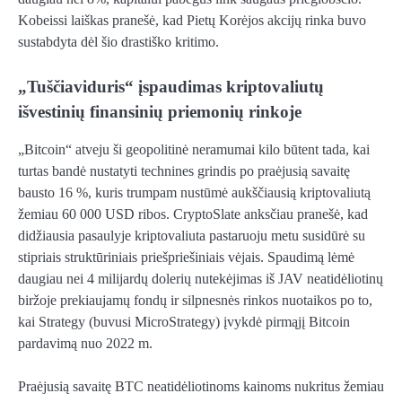
Kobeissi laiškas pranešė, kad Pietų Korėjos akcijų rinka buvo
sustabdyta dėl šio drastiško kritimo.
„Tuščiaviduris“ įspaudimas kriptovaliutų
išvestinių finansinių priemonių rinkoje
„Bitcoin“ atveju ši geopolitinė neramumai kilo būtent tada, kai
turtas bandė nustatyti technines grindis po praėjusią savaitę
bausto 16 %, kuris trumpam nustūmė aukščiausią kriptovaliutą
žemiau 60 000 USD ribos. CryptoSlate anksčiau pranešė, kad
didžiausia pasaulyje kriptovaliuta pastaruoju metu susidūrė su
stipriais struktūriniais priešpriešiniais vėjais. Spaudimą lėmė
daugiau nei 4 milijardų dolerių nutekėjimas iš JAV neatidėliotinų
biržoje prekiaujamų fondų ir silpnesnės rinkos nuotaikos po to,
kai Strategy (buvusi MicroStrategy) įvykdė pirmąjį Bitcoin
pardavimą nuo 2022 m.
Praėjusią savaitę BTC neatidėliotinoms kainoms nukritus žemiau