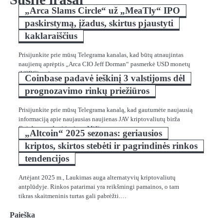
„Arca Slams Circle“ už „MeaTly“ IPO
paskirstymą, įžadus, skirtus pjaustyti
kaklaraiščius
Prisijunkite prie mūsų Telegrama kanalas, kad būtų atnaujintas
naujienų aprėptis „Arca CIO Jeff Dorman“ pasmerkė USD monetų
(USDC) emitentų ratą…
Coinbase padavė ieškinį 3 valstijoms dėl
prognozavimo rinkų priežiūros
Prisijunkite prie mūsų Telegrama kanalą, kad gautumėte naujausią
informaciją apie naujausias naujienas JAV kriptovaliutų birža
Coinbase padavė į teismą Mičigano,…
„Altcoin“ 2025 sezonas: geriausios
kriptos, skirtos stebėti ir pagrindinės rinkos
tendencijos
Artėjant 2025 m., Laukimas auga alternatyvių kriptovaliutų
antplūdyje. Rinkos patarimai yra reikšmingi pamainos, o tam
tikras skaitmeninis turtas gali pabrėžti.…
Paieška