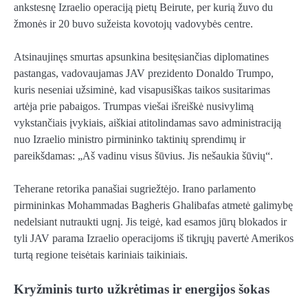
ankstesnę Izraelio operaciją pietų Beirute, per kurią žuvo du
žmonės ir 20 buvo sužeista kovotojų vadovybės centre.
Atsinaujinęs smurtas apsunkina besitęsiančias diplomatines
pastangas, vadovaujamas JAV prezidento Donaldo Trumpo,
kuris neseniai užsiminė, kad visapusiškas taikos susitarimas
artėja prie pabaigos. Trumpas viešai išreiškė nusivylimą
vykstančiais įvykiais, aiškiai atitolindamas savo administraciją
nuo Izraelio ministro pirmininko taktinių sprendimų ir
pareikšdamas: „Aš vadinu visus šūvius. Jis nešaukia šūvių“.
Teherane retorika panašiai sugriežtėjo. Irano parlamento
pirmininkas Mohammadas Bagheris Ghalibafas atmetė galimybę
nedelsiant nutraukti ugnį. Jis teigė, kad esamos jūrų blokados ir
tyli JAV parama Izraelio operacijoms iš tikrųjų pavertė Amerikos
turtą regione teisėtais kariniais taikiniais.
Kryžminis turto užkrėtimas ir energijos šokas