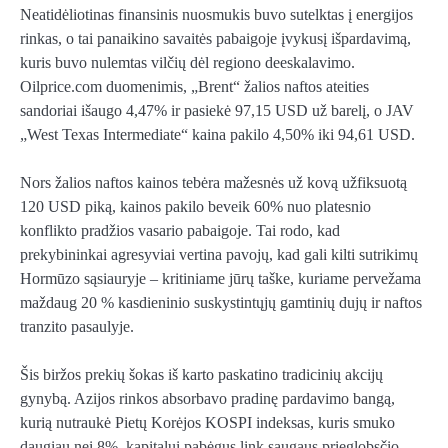
Neatidėliotinas finansinis nuosmukis buvo sutelktas į energijos
rinkas, o tai panaikino savaitės pabaigoje įvykusį išpardavimą,
kuris buvo nulemtas vilčių dėl regiono deeskalavimo.
Oilprice.com duomenimis, „Brent“ žalios naftos ateities
sandoriai išaugo 4,47% ir pasiekė 97,15 USD už barelį, o JAV
„West Texas Intermediate“ kaina pakilo 4,50% iki 94,61 USD.
Nors žalios naftos kainos tebėra mažesnės už kovą užfiksuotą
120 USD piką, kainos pakilo beveik 60% nuo platesnio
konflikto pradžios vasario pabaigoje. Tai rodo, kad
prekybininkai agresyviai vertina pavojų, kad gali kilti sutrikimų
Hormūzo sąsiauryje – kritiniame jūrų taške, kuriame pervežama
maždaug 20 % kasdieninio suskystintųjų gamtinių dujų ir naftos
tranzito pasaulyje.
Šis biržos prekių šokas iš karto paskatino tradicinių akcijų
gynybą. Azijos rinkos absorbavo pradinę pardavimo bangą,
kurią nutraukė Pietų Korėjos KOSPI indeksas, kuris smuko
daugiau nei 8%, kapitalui pabėgus link saugaus prieglobsčio.