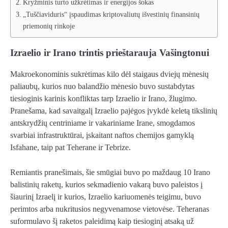
Kryžminis turto užkrėtimas ir energijos šokas
„Tuščiaviduris“ įspaudimas kriptovaliutų išvestinių finansinių
priemonių rinkoje
Izraelio ir Irano trintis prieštarauja Vašingtonui
Makroekonominis sukrėtimas kilo dėl staigaus dviejų mėnesių
paliaubų, kurios nuo balandžio mėnesio buvo sustabdytas
tiesioginis karinis konfliktas tarp Izraelio ir Irano, žlugimo.
Pranešama, kad savaitgalį Izraelio pajėgos įvykdė keletą tikslinių
antskrydžių centriniame ir vakariniame Irane, smogdamos
svarbiai infrastruktūrai, įskaitant naftos chemijos gamyklą
Isfahane, taip pat Teherane ir Tebrize.
Remiantis pranešimais, šie smūgiai buvo po maždaug 10 Irano
balistinių raketų, kurios sekmadienio vakarą buvo paleistos į
šiaurinį Izraelį ir kurios, Izraelio kariuomenės teigimu, buvo
perimtos arba nukritusios negyvenamose vietovėse. Teheranas
suformulavo šį raketos paleidimą kaip tiesioginį atsaką už