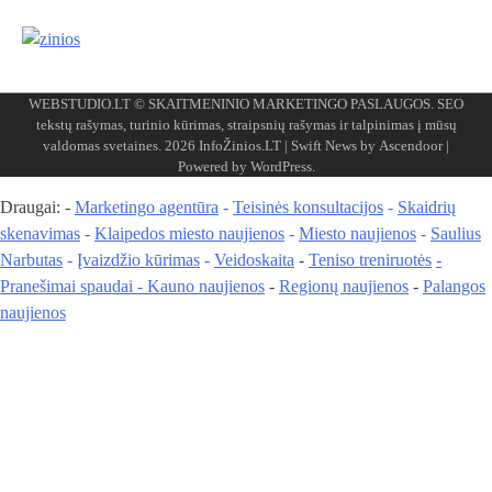
WEBSTUDIO.LT
© SKAITMENINIO MARKETINGO PASLAUGOS. SEO
tekstų rašymas, turinio kūrimas, straipsnių rašymas ir talpinimas į mūsų
valdomas svetaines. 2026
InfoŽinios.LT
| Swift News by
Ascendoor
|
Powered by
WordPress
.
Draugai: -
Marketingo agentūra
-
Teisinės konsultacijos
-
Skaidrių
skenavimas
-
Klaipedos miesto naujienos
-
Miesto naujienos
-
Saulius
Narbutas
-
Įvaizdžio kūrimas
-
Veidoskaita
-
Teniso treniruotės
-
Pranešimai spaudai -
Kauno naujienos
-
Regionų naujienos
-
Palangos
naujienos