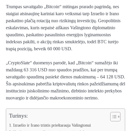
Trumpas savaitgalio „Bitcoin“ mitingas prarado pagrindą, nes
staigiai atsinaujinę kariniai karo veiksmai tarp Izraelio ir Irano
paskatino plačią rotaciją nuo rizikingų investicijų. Geopolitinis
eskalavimas, kuris nepaisė aiškaus Vašingtono diplomatinio
spaudimo, paskatino pasaulinius energijos lyginamuosius
indeksus pakilti, o akcijų rinkas smuktelėjo, todėl BTC turėjo
trapią poziciją, beveik 60 000 USD.
„CryptoSlate“ duomenys parodė, kad „Bitcoin“ sumažėjo iki
maždaug 63 316 USD nuo spaudos pradžios, kai per trumpą
savaitgalio spaudimą pasiekė dienos maksimumą – 64 128 USD.
Šis apsisukimas pabrėžia kriptovaliutų rinkos pažeidžiamumą dėl
institucinio įsiskolinimo mažinimo, dirbtinio intelekto prekybos
nuovargio ir didėjančio makroekonominio nerimo.
Turinys:
Izraelio ir Irano trintis prieštarauja Vašingtonui