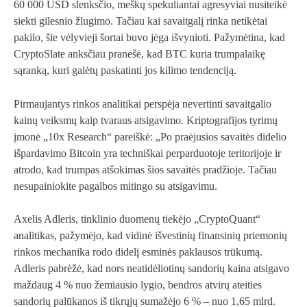
60 000 USD slenksčio, meškų spekuliantai agresyviai nusiteikė
siekti gilesnio žlugimo. Tačiau kai savaitgalį rinka netikėtai
pakilo, šie vėlyvieji šortai buvo jėga išvynioti. Pažymėtina, kad
CryptoSlate anksčiau pranešė, kad BTC kuria trumpalaikę
sąranką, kuri galėtų paskatinti jos kilimo tendenciją.
Pirmaujantys rinkos analitikai perspėja nevertinti savaitgalio
kainų veiksmų kaip tvaraus atsigavimo. Kriptografijos tyrimų
įmonė „10x Research“ pareiškė: „Po praėjusios savaitės didelio
išpardavimo Bitcoin yra techniškai perparduotoje teritorijoje ir
atrodo, kad trumpas atšokimas šios savaitės pradžioje. Tačiau
nesupainiokite pagalbos mitingo su atsigavimu.
Axelis Adleris, tinklinio duomenų tiekėjo „CryptoQuant“
analitikas, pažymėjo, kad vidinė išvestinių finansinių priemonių
rinkos mechanika rodo didelį esminės paklausos trūkumą.
Adleris pabrėžė, kad nors neatidėliotinų sandorių kaina atsigavo
maždaug 4 % nuo žemiausio lygio, bendros atvirų ateities
sandorių palūkanos iš tikrųjų sumažėjo 6 % – nuo ​​1,65 mlrd.