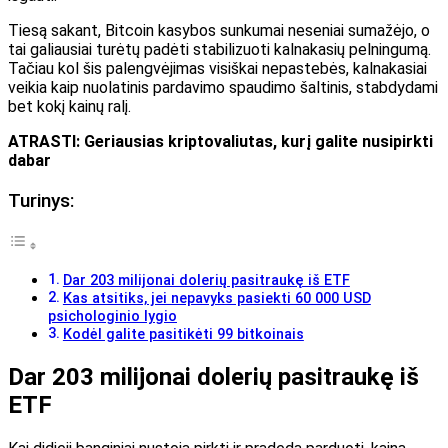
Tiesą sakant, Bitcoin kasybos sunkumai neseniai sumažėjo, o
tai galiausiai turėtų padėti stabilizuoti kalnakasių pelningumą.
Tačiau kol šis palengvėjimas visiškai nepastebės, kalnakasiai
veikia kaip nuolatinis pardavimo spaudimo šaltinis, stabdydami
bet kokį kainų ralį.
ATRASTI: Geriausias kriptovaliutas, kurį galite nusipirkti
dabar
Turinys:
Dar 203 milijonai dolerių pasitraukę iš ETF
Kas atsitiks, jei nepavyks pasiekti 60 000 USD
psichologinio lygio
Kodėl galite pasitikėti 99 bitkoinais
Dar 203 milijonai dolerių pasitraukę iš
ETF