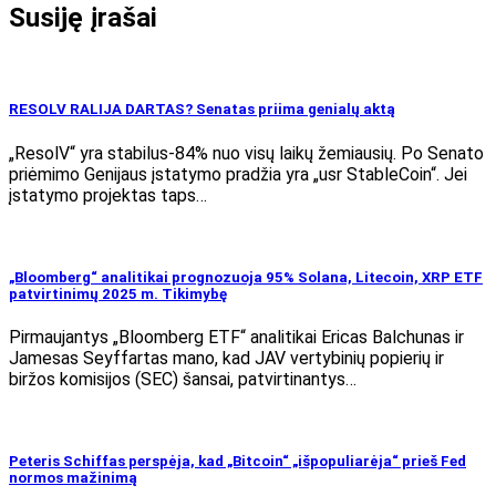
Susiję įrašai
RESOLV RALIJA DARTAS? Senatas priima genialų aktą
„ResolV“ yra stabilus-84% nuo visų laikų žemiausių. Po Senato
priėmimo Genijaus įstatymo pradžia yra „usr StableCoin“. Jei
įstatymo projektas taps…
„Bloomberg“ analitikai prognozuoja 95% Solana, Litecoin, XRP ETF
patvirtinimų 2025 m. Tikimybę
Pirmaujantys „Bloomberg ETF“ analitikai Ericas Balchunas ir
Jamesas Seyffartas mano, kad JAV vertybinių popierių ir
biržos komisijos (SEC) šansai, patvirtinantys…
Peteris Schiffas perspėja, kad „Bitcoin“ „išpopuliarėja“ prieš Fed
normos mažinimą