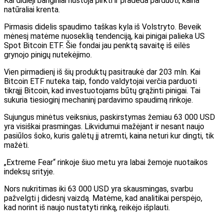
Kai didieji banginiai nustoja pirkti ir pradeda parduoti, kaina
natūraliai krenta.
Pirmasis didelis spaudimo taškas kyla iš Volstryto. Beveik
mėnesį matėme nuoseklią tendenciją, kai pinigai palieka US
Spot Bitcoin ETF. Šie fondai jau penktą savaitę iš eilės
grynojo pinigų nutekėjimo.
Vien pirmadienį iš šių produktų pasitraukė dar 203 mln. Kai
Bitcoin ETF nuteka taip, fondo valdytojai verčia parduoti
tikrąjį Bitcoin, kad investuotojams būtų grąžinti pinigai. Tai
sukuria tiesioginį mechaninį pardavimo spaudimą rinkoje.
Sujungus minėtus veiksnius, paskirstymas žemiau 63 000 USD
yra visiškai prasmingas. Likvidumui mažėjant ir nesant naujo
pasiūlos šoko, kuris galėtų jį atremti, kaina neturi kur dingti, tik
mažėti.
„Extreme Fear“ rinkoje šiuo metu yra labai žemoje nuotaikos
indeksų srityje.
Nors nukritimas iki 63 000 USD yra skausmingas, svarbu
pažvelgti į didesnį vaizdą. Matėme, kad analitikai perspėjo,
kad norint iš naujo nustatyti rinką, reikėjo išplauti.