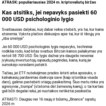
ATRASK: populiariausias 2024 m. kriptovaliutų biržas
Kas atsitiks, jei nepavyks pasiekti 60
000 USD psichologinio lygio
Svarbiausias dalykas, kurį dabar reikia stebėti, yra tai, kur kaina
atsiremia. Vyksta plačios diskusijos apie tai, kur iš tikrųjų yra
„riba smėlyje“.
Jei 60 000 USD psichologinis lygis nepavyks, techniniai
rodikliai rodo, kad kitas svarbus Bitcoin kainos palaikymas yra
netoli 58 700 USD. Šis lygis dažnai yra daugelio neseniai
įvykusių investuotojų sąnaudų pagrindas, kaina, kurią jie
sumokėjo norėdami patekti.
Tačiau, jei ETF nutekėjimas pradės lėtėti arba apsisuks, o
kalnakasių pardavimas išeikvoja save (kaip istoriškai visada
daro), galime pastebėti staigų pasikeitimą. Šiuo metu rinka yra
agresyviai „trumpa“ (statoma dėl žemesnių kainų), o tai kartais
gali būti degalai raliui, jei nuotaikos netikėtai pasikeičia.
ATRASTI:
Daugiau nei 16 naujų ir būsimų „Binance“ sąrašų
2026 m