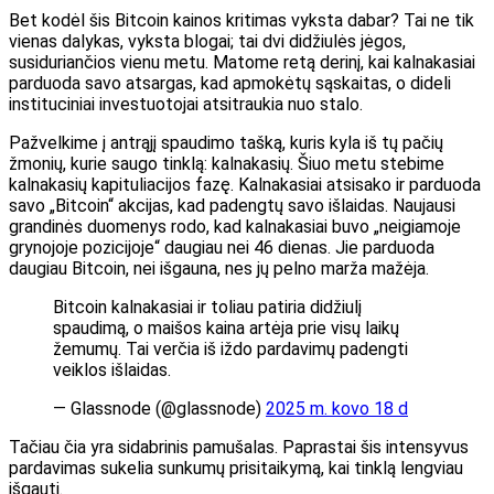
Bet kodėl šis Bitcoin kainos kritimas vyksta dabar? Tai ne tik
vienas dalykas, vyksta blogai; tai dvi didžiulės jėgos,
susiduriančios vienu metu. Matome retą derinį, kai kalnakasiai
parduoda savo atsargas, kad apmokėtų sąskaitas, o dideli
instituciniai investuotojai atsitraukia nuo stalo.
Pažvelkime į antrąjį spaudimo tašką, kuris kyla iš tų pačių
žmonių, kurie saugo tinklą: kalnakasių. Šiuo metu stebime
kalnakasių kapituliacijos fazę. Kalnakasiai atsisako ir parduoda
savo „Bitcoin“ akcijas, kad padengtų savo išlaidas. Naujausi
grandinės duomenys rodo, kad kalnakasiai buvo „neigiamoje
grynojoje pozicijoje“ daugiau nei 46 dienas. Jie parduoda
daugiau Bitcoin, nei išgauna, nes jų pelno marža mažėja.
Bitcoin kalnakasiai ir toliau patiria didžiulį
spaudimą, o maišos kaina artėja prie visų laikų
žemumų. Tai verčia iš iždo pardavimų padengti
veiklos išlaidas.
— Glassnode (@glassnode)
2025 m. kovo 18 d
Tačiau čia yra sidabrinis pamušalas. Paprastai šis intensyvus
pardavimas sukelia sunkumų prisitaikymą, kai tinklą lengviau
išgauti.