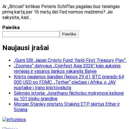
Ar „Bitcoin“ kritikas Peteris Schiffas pagaliau bus teisingas
pirmą kartą per 16 metų dėl Fed normos mažinimo? Jei
sakysite, kad…
Paieška
Paieška
Naujausi įrašai
„Gumi SBI Japan Crypto Fund: Yield-First Treasury Play“.
„Zoomex“ dalyvaus „Coinfest Asia 2026“ kaip auksinis
rėmėjas ir vasaros įlankos vakarėlis Balyje
Kripto naujienos šiandien (liepos 29 d.): BTC prarado 64
000 USD po FOMC, „Tether“ plečiasi į Afriką, o JAV
nusitaikė į Irano kriptovaliutą
Sėkmės istorija: Jonathano Nicholso mokymosi kelionė
su 101 blokų grandine
Morgan Stanley pristato Staking ETP, skirtus Ether ir
Solana