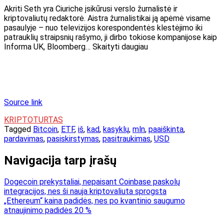
Akriti Seth yra Ciuriche įsikūrusi verslo žurnalistė ir
kriptovaliutų redaktorė. Aistra žurnalistikai ją apėmė visame
pasaulyje – nuo ​​televizijos korespondentės klestėjimo iki
patrauklių straipsnių rašymo, ji dirbo tokiose kompanijose kaip
Informa UK, Bloomberg… Skaityti daugiau
Source link
KRIPTOTURTAS
Tagged
Bitcoin
,
ETF
,
iš
,
kad
,
kasyklų
,
mln
,
paaiškinta
,
pardavimas
,
pasiskirstymas
,
pasitraukimas
,
USD
Navigacija tarp įrašų
Dogecoin prekystaliai, nepaisant Coinbase paskolų
integracijos, nes ši nauja kriptovaliuta sprogsta
„Ethereum“ kaina padidės, nes po kvantinio saugumo
atnaujinimo padidės 20 %