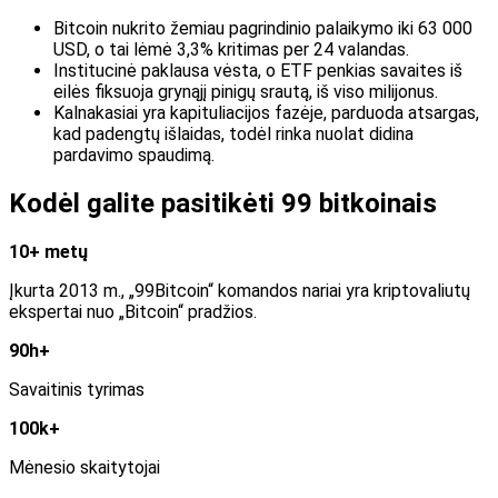
Bitcoin nukrito žemiau pagrindinio palaikymo iki 63 000
USD, o tai lėmė 3,3% kritimas per 24 valandas.
Institucinė paklausa vėsta, o ETF penkias savaites iš
eilės fiksuoja grynąjį pinigų srautą, iš viso milijonus.
Kalnakasiai yra kapituliacijos fazėje, parduoda atsargas,
kad padengtų išlaidas, todėl rinka nuolat didina
pardavimo spaudimą.
Kodėl galite pasitikėti 99 bitkoinais
10+ metų
Įkurta 2013 m., „99Bitcoin“ komandos nariai yra kriptovaliutų
ekspertai nuo „Bitcoin“ pradžios.
90h+
Savaitinis tyrimas
100k+
Mėnesio skaitytojai