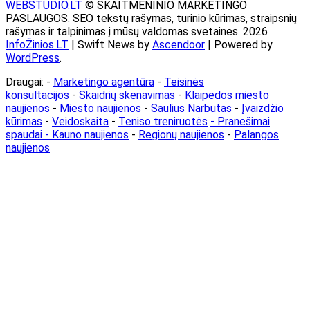
WEBSTUDIO.LT
© SKAITMENINIO MARKETINGO
PASLAUGOS. SEO tekstų rašymas, turinio kūrimas, straipsnių
rašymas ir talpinimas į mūsų valdomas svetaines. 2026
InfoŽinios.LT
| Swift News by
Ascendoor
| Powered by
WordPress
.
Draugai: -
Marketingo agentūra
-
Teisinės
konsultacijos
-
Skaidrių skenavimas
-
Klaipedos miesto
naujienos
-
Miesto naujienos
-
Saulius Narbutas
-
Įvaizdžio
kūrimas
-
Veidoskaita
-
Teniso treniruotės
- Pranešimai
spaudai -
Kauno naujienos
-
Regionų naujienos
-
Palangos
naujienos