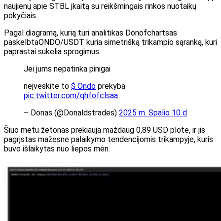
naujienų apie STBL įkaitą su reikšmingais rinkos nuotaikų
pokyčiais.
Pagal diagramą, kurią turi analitikas Donofchartsas
paskelbta
ONDO/USDT kuria simetrišką trikampio sąranką, kuri
paprastai sukelia sprogimus.
Jei jums nepatinka pinigai
neįveskite to
$ Ondo
prekyba
pic.twitter.com/qhfofclsaa
– Donas (@Donaldstrades)
2025 m. Spalio 10 d
Šiuo metu žetonas prekiauja maždaug 0,89 USD plote, ir jis
pagrįstas mažesne palaikymo tendencijomis trikampyje, kuris
buvo išlaikytas nuo liepos mėn.