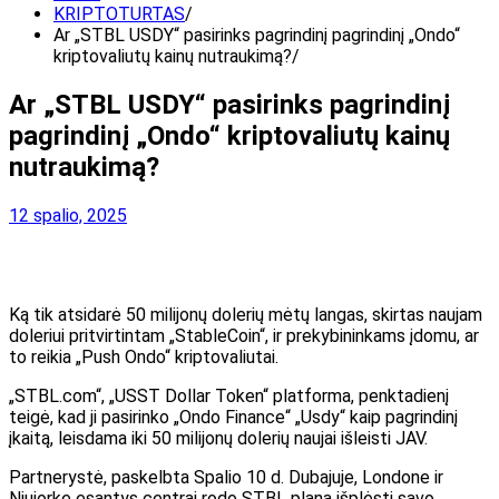
KRIPTOTURTAS
Ar „STBL USDY“ pasirinks pagrindinį pagrindinį „Ondo“
kriptovaliutų kainų nutraukimą?
Ar „STBL USDY“ pasirinks pagrindinį
pagrindinį „Ondo“ kriptovaliutų kainų
nutraukimą?
12 spalio, 2025
Ką tik atsidarė 50 milijonų dolerių mėtų langas, skirtas naujam
doleriui pritvirtintam „StableCoin“, ir prekybininkams įdomu, ar
to reikia „Push Ondo“ kriptovaliutai.
„STBL.com“, „USST Dollar Token“ platforma, penktadienį
teigė, kad ji pasirinko „Ondo Finance“ „Usdy“ kaip pagrindinį
įkaitą, leisdama iki 50 milijonų dolerių naujai išleisti JAV.
Partnerystė,
paskelbta
Spalio 10 d. Dubajuje, Londone ir
Niujorke esantys centrai rodo STBL planą išplėsti savo