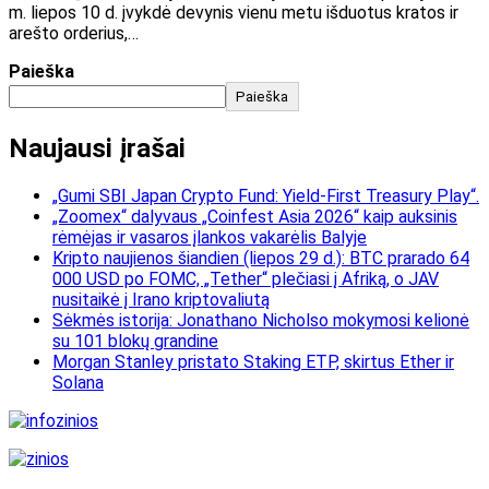
m. liepos 10 d. įvykdė devynis vienu metu išduotus kratos ir
arešto orderius,…
Paieška
Paieška
Naujausi įrašai
„Gumi SBI Japan Crypto Fund: Yield-First Treasury Play“.
„Zoomex“ dalyvaus „Coinfest Asia 2026“ kaip auksinis
rėmėjas ir vasaros įlankos vakarėlis Balyje
Kripto naujienos šiandien (liepos 29 d.): BTC prarado 64
000 USD po FOMC, „Tether“ plečiasi į Afriką, o JAV
nusitaikė į Irano kriptovaliutą
Sėkmės istorija: Jonathano Nicholso mokymosi kelionė
su 101 blokų grandine
Morgan Stanley pristato Staking ETP, skirtus Ether ir
Solana