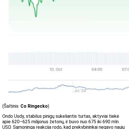
(
Šaltinis:
Co Ringecko
)
Ondo Usdy, stabilus pinigų sukeliantis turtas, aktyviai tiekė
apie 620–625 milijonus žetonų, ir buvo nuo 675 iki 690 mln.
USD. Sąmoninga reakcija rodo, kad prekybininkai negavo naujų