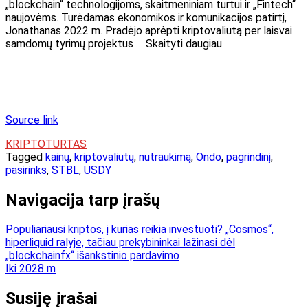
„blockchain“ technologijoms, skaitmeniniam turtui ir „Fintech“
naujovėms. Turėdamas ekonomikos ir komunikacijos patirtį,
Jonathanas 2022 m. Pradėjo aprėpti kriptovaliutą per laisvai
samdomų tyrimų projektus … Skaityti daugiau
Source link
KRIPTOTURTAS
Tagged
kainų
,
kriptovaliutų
,
nutraukimą
,
Ondo
,
pagrindinį
,
pasirinks
,
STBL
,
USDY
Navigacija tarp įrašų
Populiariausi kriptos, į kurias reikia investuoti? „Cosmos“,
hiperliquid ralyje, tačiau prekybininkai lažinasi dėl
„blockchainfx“ išankstinio pardavimo
Iki 2028 m
Susiję įrašai