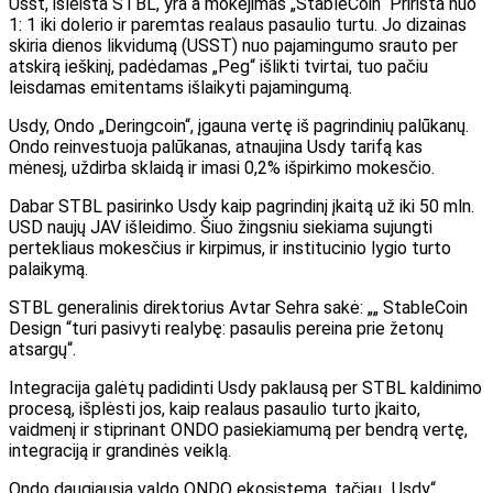
Usst, išleista STBL, yra a
mokėjimas „StableCoin“
Pririšta nuo
1: 1 iki dolerio ir paremtas realaus pasaulio turtu. Jo dizainas
skiria dienos likvidumą (USST) nuo pajamingumo srauto per
atskirą ieškinį, padėdamas „Peg“ išlikti tvirtai, tuo pačiu
leisdamas emitentams išlaikyti pajamingumą.
Usdy, Ondo „Deringcoin“, įgauna vertę iš pagrindinių palūkanų.
Ondo reinvestuoja palūkanas, atnaujina Usdy tarifą kas
mėnesį, uždirba sklaidą ir imasi 0,2% išpirkimo mokesčio.
Dabar STBL pasirinko Usdy kaip pagrindinį įkaitą už iki 50 mln.
USD naujų JAV išleidimo. Šiuo žingsniu siekiama sujungti
pertekliaus mokesčius ir kirpimus, ir institucinio lygio turto
palaikymą.
STBL generalinis direktorius Avtar Sehra sakė: „„ StableCoin
Design “turi pasivyti realybę: pasaulis pereina prie žetonų
atsargų“.
Integracija galėtų padidinti Usdy paklausą per STBL kaldinimo
procesą, išplėsti jos, kaip realaus pasaulio turto įkaito,
vaidmenį ir stiprinant ONDO pasiekiamumą per bendrą vertę,
integraciją ir grandinės veiklą.
Ondo daugiausia valdo ONDO ekosistemą, tačiau „Usdy“