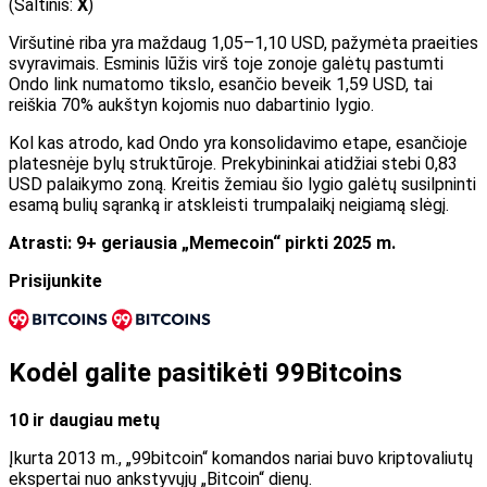
(
Šaltinis:
X
)
Viršutinė riba yra maždaug 1,05–1,10 USD, pažymėta praeities
svyravimais. Esminis lūžis virš toje zonoje galėtų pastumti
Ondo link numatomo tikslo, esančio beveik 1,59 USD, tai
reiškia 70% aukštyn kojomis nuo dabartinio lygio.
Kol kas atrodo, kad Ondo yra konsolidavimo etape, esančioje
platesnėje bylų struktūroje. Prekybininkai atidžiai stebi 0,83
USD palaikymo zoną. Kreitis žemiau šio lygio galėtų susilpninti
esamą bulių sąranką ir atskleisti trumpalaikį neigiamą slėgį.
Atrasti:
9+ geriausia „Memecoin“ pirkti 2025 m.
Prisijunkite
Kodėl galite pasitikėti 99Bitcoins
10 ir daugiau metų
Įkurta 2013 m., „99bitcoin“ komandos nariai buvo kriptovaliutų
ekspertai nuo ankstyvųjų „Bitcoin“ dienų.