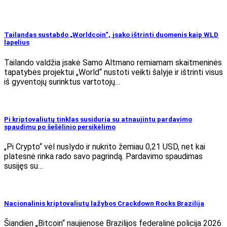
Tailandas sustabdo „Worldcoin“, įsako ištrinti duomenis kaip WLD
lapelius
Tailando valdžia įsakė Samo Altmano remiamam skaitmeninės
tapatybės projektui „World“ nustoti veikti šalyje ir ištrinti visus
iš gyventojų surinktus vartotojų…
Pi kriptovaliutų tinklas susiduria su atnaujintu pardavimo
spaudimu po šešėlinio persikėlimo
„Pi Crypto“ vėl nuslydo ir nukrito žemiau 0,21 USD, net kai
platesnė rinka rado savo pagrindą. Pardavimo spaudimas
susijęs su…
Nacionalinis kriptovaliutų lažybos Crackdown Rocks Brazilija
Šiandien „Bitcoin“ naujienose Brazilijos federalinė policija 2026