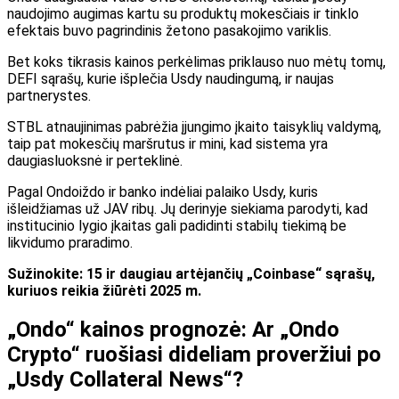
naudojimo augimas kartu su produktų mokesčiais ir tinklo
efektais buvo pagrindinis žetono pasakojimo variklis.
Bet koks tikrasis kainos perkėlimas priklauso nuo mėtų tomų,
DEFI sąrašų, kurie išplečia Usdy naudingumą, ir naujas
partnerystes.
STBL atnaujinimas pabrėžia įjungimo įkaito taisyklių valdymą,
taip pat mokesčių maršrutus ir mini, kad sistema yra
daugiasluoksnė ir perteklinė.
Pagal
Ondo
iždo ir banko indėliai palaiko Usdy, kuris
išleidžiamas už JAV ribų. Jų derinyje siekiama parodyti, kad
institucinio lygio įkaitas gali padidinti stabilų tiekimą be
likvidumo praradimo.
Sužinokite: 15 ir daugiau artėjančių „Coinbase“ sąrašų,
kuriuos reikia žiūrėti 2025 m.
„Ondo“ kainos prognozė: Ar „Ondo
Crypto“ ruošiasi dideliam proveržiui po
„Usdy Collateral News“?