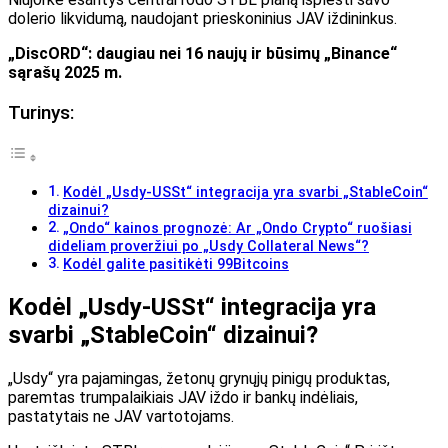
dolerio likvidumą, naudojant prieskoninius JAV iždininkus.
„DiscORD“: daugiau nei 16 naujų ir būsimų „Binance“
sąrašų 2025 m.
Turinys:
Kodėl „Usdy-USSt“ integracija yra svarbi „StableCoin“
dizainui?
„Ondo“ kainos prognozė: Ar „Ondo Crypto“ ruošiasi
dideliam proveržiui po „Usdy Collateral News“?
Kodėl galite pasitikėti 99Bitcoins
Kodėl „Usdy-USSt“ integracija yra
svarbi „StableCoin“ dizainui?
„Usdy“ yra pajamingas, žetonų grynųjų pinigų produktas,
paremtas trumpalaikiais JAV iždo ir bankų indėliais,
pastatytais ne JAV vartotojams.