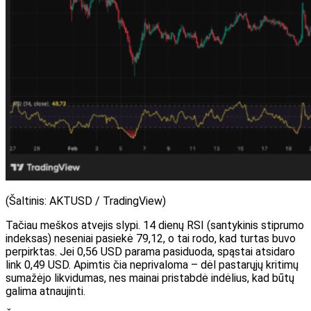
(Šaltinis: AKTUSD / TradingView)
Tačiau meškos atvejis slypi. 14 dienų RSI (santykinis stiprumo
indeksas) neseniai pasiekė 79,12, o tai rodo, kad turtas buvo
perpirktas. Jei 0,56 USD parama pasiduoda, spąstai atsidaro
link 0,49 USD. Apimtis čia neprivaloma – dėl pastarųjų kritimų
sumažėjo likvidumas, nes mainai pristabdė indėlius, kad būtų
galima atnaujinti.