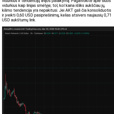
vidurkius ir tendencijų linijos palaikymą. Pagalvokite apie šiuos
vidurkius kaip linijas smėlyje; tol, kol kaina išliks aukščiau jų,
kilimo tendencija yra nepakitusi. Jei AKT gali čia konsoliduotis
ir įveikti 0,60 USD pasipriešinimą, kelias atsivers naujausių 0,71
USD aukštumų link.