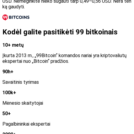
USD. Nemėginkite nieko sugauti tarp 0,49–0,56 USD. Nėra ten
ką gaudyti.
Kodėl galite pasitikėti 99 bitkoinais
10+ metų
Įkurta 2013 m., „99Bitcoin“ komandos nariai yra kriptovaliutų
ekspertai nuo „Bitcoin“ pradžios.
90h+
Savaitinis tyrimas
100k+
Mėnesio skaitytojai
50+
Pagalbininkai ekspertai