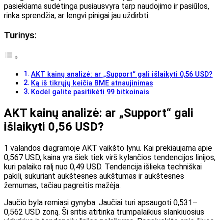
pasiekiama sudėtinga pusiausvyra tarp naudojimo ir pasiūlos,
rinka sprendžia, ar lengvi pinigai jau uždirbti.
Turinys:
AKT kainų analizė: ar „Support“ gali išlaikyti 0,56 USD?
Ką iš tikrųjų keičia BME atnaujinimas
Kodėl galite pasitikėti 99 bitkoinais
AKT kainų analizė: ar „Support“ gali
išlaikyti 0,56 USD?
1 valandos diagramoje AKT vaikšto lynu. Kai prekiaujama apie
0,567 USD, kaina yra šiek tiek virš kylančios tendencijos linijos,
kuri palaiko ralį nuo 0,49 USD. Tendencija išlieka techniškai
pakili, sukuriant aukštesnes aukštumas ir aukštesnes
žemumas, tačiau pagreitis mažėja.
Jaučio byla remiasi gynyba. Jaučiai turi apsaugoti 0,531–
0,562 USD zoną. Ši sritis atitinka trumpalaikius slankiuosius