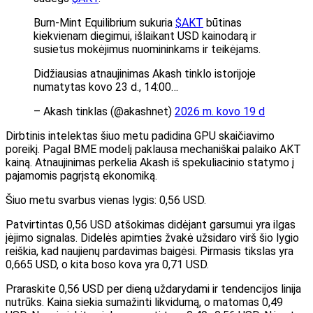
Burn-Mint Equilibrium sukuria
$AKT
būtinas
kiekvienam diegimui, išlaikant USD kainodarą ir
susietus mokėjimus nuomininkams ir teikėjams.
Didžiausias atnaujinimas Akash tinklo istorijoje
numatytas kovo 23 d., 14:00…
– Akash tinklas (@akashnet)
2026 m. kovo 19 d
Dirbtinis intelektas šiuo metu padidina GPU skaičiavimo
poreikį. Pagal BME modelį paklausa mechaniškai palaiko AKT
kainą. Atnaujinimas perkelia Akash iš spekuliacinio statymo į
pajamomis pagrįstą ekonomiką.
Šiuo metu svarbus vienas lygis: 0,56 USD.
Patvirtintas 0,56 USD atšokimas didėjant garsumui yra ilgas
įėjimo signalas. Didelės apimties žvakė užsidaro virš šio lygio
reiškia, kad naujienų pardavimas baigėsi. Pirmasis tikslas yra
0,665 USD, o kita boso kova yra 0,71 USD.
Praraskite 0,56 USD per dieną uždarydami ir tendencijos linija
nutrūks. Kaina siekia sumažinti likvidumą, o matomas 0,49