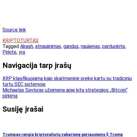
Source link
KRIPTOTURTAS
Tagged
Akash
,
atnaujinimas
,
gandus
,
naujienas
,
parduokite
,
Pirkite
,
yra
Navigacija tarp įrašų
XRP klasifikuojama kaip skaitmeninė prekė kartu su tradiciniu
turtu SEC sistemoje
Michaelas Sayloras užsimena apie kitą strategijos „Bitcoin“
pirkimą
Susiję įrašai
Trumpas rengia kriptovaliutų vakarienę geriausiems $ Trump