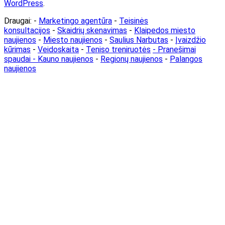
WordPress
.
Draugai: -
Marketingo agentūra
-
Teisinės
konsultacijos
-
Skaidrių skenavimas
-
Klaipedos miesto
naujienos
-
Miesto naujienos
-
Saulius Narbutas
-
Įvaizdžio
kūrimas
-
Veidoskaita
-
Teniso treniruotės
- Pranešimai
spaudai -
Kauno naujienos
-
Regionų naujienos
-
Palangos
naujienos