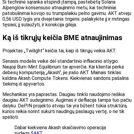
Ši techninė sąranka atspindi įtampą, pastebėtą Solana
Alpenglow konsensuso atnaujinimo metu, kai techniniai
patobulinimai kovojo su trumpalaikiu pelno gavimu. AKT atveju
0,56 USD lygis yra dvejetainis trigeris: palaikykite jį ir mitingas
tęsiasi; jį sulaužyti, ir korekcija gilėja.
Ką iš tikrųjų keičia BME atnaujinimas
Projektas „Twilight“ keičia tai, kaip iš tikrųjų veikia AKT.
Senasis modelis veikė dėl standartinio infliacinio atlygio.
Naujoji Burn-Mint Equilibrium tai apverčia. Kai klientai perka
debesų kompiuteriją „Akash“, jie įrašo AKT. Mainais tinklas
kaldina Akash Compute Tokens. Kiekvienas sandoris pašalina
tiekimą iš apyvartos.
Mechanikas yra paprastas. Daugiau tinklo naudojimo reiškia
daugiau AKT sudeginimo. Augimas ir defliacija tampa tuo pačiu
dalyku. DePIN projekto atveju tai yra būtent tokia struktūra,
kurios reikia norint sukurti naudingų paslaugų vertę, o ne tik
spėlioti.
Dabar kiekviena Akash skaičiavimo operacija
sudegs
$AKT
.