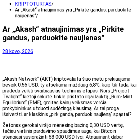
KRIPTOTURTAS
Ar „Akash“ atnaujinimas yra „Pirkite gandus, parduokite
naujienas“
Ar „Akash“ atnaujinimas yra „Pirkite
gandus, parduokite naujienas“
28 kovo, 2026
„Akash Network“ (AKT) kriptovaliuta šiuo metu prekiaujama
beveik 0,56 USD, ty atsekama maždaug 6,8%, kaip tik tada, kai
pradeda veikti svarbiausias techninis etapas. Nors „Project
Twilight“ kietoji šakutė tinkle pristato ilgai lauktą „Burn-Mint
Equilibrium“ (BME), greitas kainų veiksmas verčia
prekybininkus užduoti sudėtingą klausimą. Ar tai proga
išsiveržti, ar klasikinis „pirk gandą, parduok naujieną“ spąstai?
Žetonas gerokai viršijo mėnesinę bazinę 0,30 USD vertę,
tačiau vietinis pardavimo spaudimas auga, kai Bitcoin
stengiasi susigrąžinti 68 000 USD lygį. Atnaujinant dabar