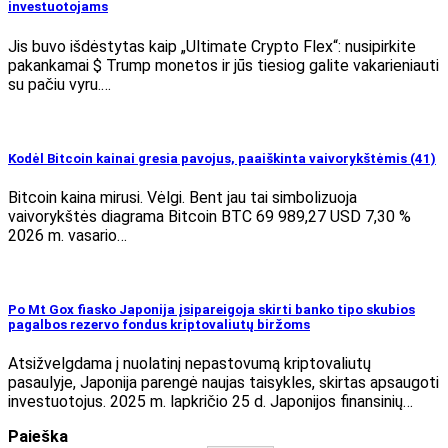
investuotojams
Jis buvo išdėstytas kaip „Ultimate Crypto Flex“: nusipirkite
pakankamai $ Trump monetos ir jūs tiesiog galite vakarieniauti
su pačiu vyru.…
Kodėl Bitcoin kainai gresia pavojus, paaiškinta vaivorykštėmis (41)
Bitcoin kaina mirusi. Vėlgi. Bent jau tai simbolizuoja
vaivorykštės diagrama Bitcoin BTC 69 989,27 USD 7,30 %
2026 m. vasario…
Po Mt Gox fiasko Japonija įsipareigoja skirti banko tipo skubios
pagalbos rezervo fondus kriptovaliutų biržoms
Atsižvelgdama į nuolatinį nepastovumą kriptovaliutų
pasaulyje, Japonija parengė naujas taisykles, skirtas apsaugoti
investuotojus. 2025 m. lapkričio 25 d. Japonijos finansinių…
Paieška