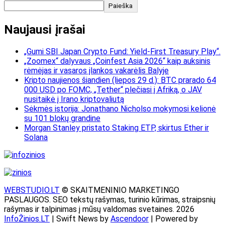
Paieška
Naujausi įrašai
„Gumi SBI Japan Crypto Fund: Yield-First Treasury Play“.
„Zoomex“ dalyvaus „Coinfest Asia 2026“ kaip auksinis
rėmėjas ir vasaros įlankos vakarėlis Balyje
Kripto naujienos šiandien (liepos 29 d.): BTC prarado 64
000 USD po FOMC, „Tether“ plečiasi į Afriką, o JAV
nusitaikė į Irano kriptovaliutą
Sėkmės istorija: Jonathano Nicholso mokymosi kelionė
su 101 blokų grandine
Morgan Stanley pristato Staking ETP, skirtus Ether ir
Solana
WEBSTUDIO.LT
© SKAITMENINIO MARKETINGO
PASLAUGOS. SEO tekstų rašymas, turinio kūrimas, straipsnių
rašymas ir talpinimas į mūsų valdomas svetaines. 2026
InfoŽinios.LT
| Swift News by
Ascendoor
| Powered by