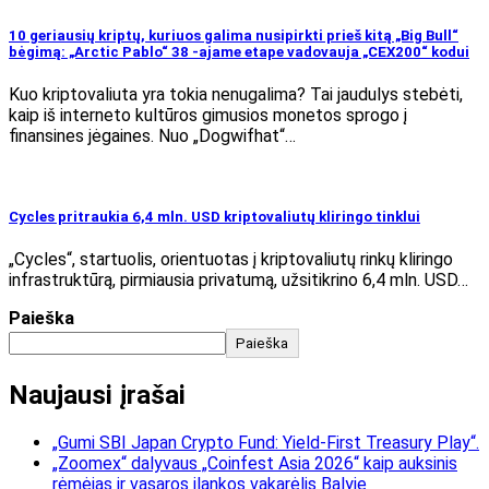
10 geriausių kriptų, kuriuos galima nusipirkti prieš kitą „Big Bull“
bėgimą: „Arctic Pablo“ 38 -ajame etape vadovauja „CEX200“ kodui
Kuo kriptovaliuta yra tokia nenugalima? Tai jaudulys stebėti,
kaip iš interneto kultūros gimusios monetos sprogo į
finansines jėgaines. Nuo „Dogwifhat“…
Cycles pritraukia 6,4 mln. USD kriptovaliutų kliringo tinklui
„Cycles“, startuolis, orientuotas į kriptovaliutų rinkų kliringo
infrastruktūrą, pirmiausia privatumą, užsitikrino 6,4 mln. USD…
Paieška
Paieška
Naujausi įrašai
„Gumi SBI Japan Crypto Fund: Yield-First Treasury Play“.
„Zoomex“ dalyvaus „Coinfest Asia 2026“ kaip auksinis
rėmėjas ir vasaros įlankos vakarėlis Balyje