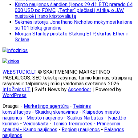
Kripto naujienos šiandien (liepos 29 d.): BTC prarado 64
000 USD po FOMC, „Tether“ plečiasi į Afriką, o JAV
nusitaikė į Irano kriptovaliutą
Sėkmės istorija: Jonathano Nicholso mokymosi kelionė
su 101 blokų grandine
Morgan Stanley pristato Staking ETP, skirtus Ether ir
Solana
WEBSTUDIO.LT
© SKAITMENINIO MARKETINGO
PASLAUGOS. SEO tekstų rašymas, turinio kūrimas, straipsnių
rašymas ir talpinimas į mūsų valdomas svetaines. 2026
InfoŽinios.LT
| Swift News by
Ascendoor
| Powered by
WordPress
.
Draugai: -
Marketingo agentūra
-
Teisinės
konsultacijos
-
Skaidrių skenavimas
-
Klaipedos miesto
naujienos
-
Miesto naujienos
-
Saulius Narbutas
-
Įvaizdžio
kūrimas
-
Veidoskaita
-
Teniso treniruotės
- Pranešimai
spaudai -
Kauno naujienos
-
Regionų naujienos
-
Palangos
naujienos