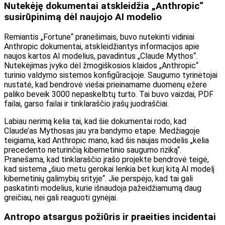
Nutekėję dokumentai atskleidžia „Anthropic“
susirūpinimą dėl naujojo AI modelio
Remiantis „Fortune“ pranešimais, buvo nutekinti vidiniai
Anthropic dokumentai, atskleidžiantys informacijos apie
naujos kartos AI modelius, pavadintus „Claude Mythos“.
Nutekėjimas įvyko dėl žmogiškosios klaidos „Anthropic“
turinio valdymo sistemos konfigūracijoje. Saugumo tyrinėtojai
nustatė, kad bendrovė viešai prieinamame duomenų ežere
paliko beveik 3000 nepaskelbtų turto. Tai buvo vaizdai, PDF
failai, garso failai ir tinklaraščio įrašų juodraščiai.
Labiau nerimą kelia tai, kad šie dokumentai rodo, kad
Claude’as Mythosas jau yra bandymo etape. Medžiagoje
teigiama, kad Anthropic mano, kad šis naujas modelis „kelia
precedento neturinčią kibernetinio saugumo riziką“.
Pranešama, kad tinklaraščio įrašo projekte bendrovė teigė,
kad sistema „šiuo metu gerokai lenkia bet kurį kitą AI modelį
kibernetinių galimybių srityje“. Jie perspėjo, kad tai gali
paskatinti modelius, kurie išnaudoja pažeidžiamumą daug
greičiau, nei gali reaguoti gynėjai.
Antropo atsargus požiūris ir praeities incidentai