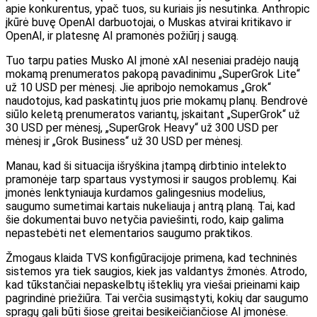
apie konkurentus, ypač tuos, su kuriais jis nesutinka. Anthropic
įkūrė buvę OpenAI darbuotojai, o Muskas atvirai kritikavo ir
OpenAI, ir platesnę AI pramonės požiūrį į saugą.
Tuo tarpu paties Musko AI įmonė xAI neseniai pradėjo naują
mokamą prenumeratos pakopą pavadinimu „SuperGrok Lite“
už 10 USD per mėnesį. Jie apribojo nemokamus „Grok“
naudotojus, kad paskatintų juos prie mokamų planų. Bendrovė
siūlo keletą prenumeratos variantų, įskaitant „SuperGrok“ už
30 USD per mėnesį, „SuperGrok Heavy“ už 300 USD per
mėnesį ir „Grok Business“ už 30 USD per mėnesį.
Manau, kad ši situacija išryškina įtampą dirbtinio intelekto
pramonėje tarp spartaus vystymosi ir saugos problemų. Kai
įmonės lenktyniauja kurdamos galingesnius modelius,
saugumo sumetimai kartais nukeliauja į antrą planą. Tai, kad
šie dokumentai buvo netyčia paviešinti, rodo, kaip galima
nepastebėti net elementarios saugumo praktikos.
Žmogaus klaida TVS konfigūracijoje primena, kad techninės
sistemos yra tiek saugios, kiek jas valdantys žmonės. Atrodo,
kad tūkstančiai nepaskelbtų išteklių yra viešai prieinami kaip
pagrindinė priežiūra. Tai verčia susimąstyti, kokių dar saugumo
spragų gali būti šiose greitai besikeičiančiose AI įmonėse.