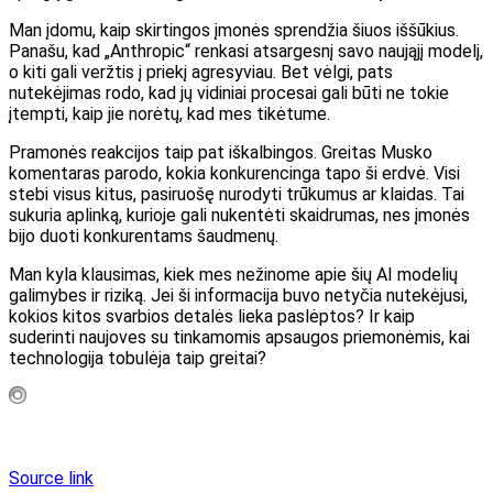
Man įdomu, kaip skirtingos įmonės sprendžia šiuos iššūkius.
Panašu, kad „Anthropic“ renkasi atsargesnį savo naująjį modelį,
o kiti gali veržtis į priekį agresyviau. Bet vėlgi, pats
nutekėjimas rodo, kad jų vidiniai procesai gali būti ne tokie
įtempti, kaip jie norėtų, kad mes tikėtume.
Pramonės reakcijos taip pat iškalbingos. Greitas Musko
komentaras parodo, kokia konkurencinga tapo ši erdvė. Visi
stebi visus kitus, pasiruošę nurodyti trūkumus ar klaidas. Tai
sukuria aplinką, kurioje gali nukentėti skaidrumas, nes įmonės
bijo duoti konkurentams šaudmenų.
Man kyla klausimas, kiek mes nežinome apie šių AI modelių
galimybes ir riziką. Jei ši informacija buvo netyčia nutekėjusi,
kokios kitos svarbios detalės lieka paslėptos? Ir kaip
suderinti naujoves su tinkamomis apsaugos priemonėmis, kai
technologija tobulėja taip greitai?
Source link