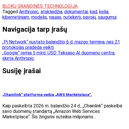
BLOKŲ GRANDINĖS TECHNOLOGIJA
Tagged
Anthropic
,
atskleidžia
,
dokumentai
,
kad
,
kelia
,
kibernetiniam
,
modelis
,
naujas
,
nutekinti
,
pavojų
,
saugumui
Navigacija tarp įrašų
„Pi Network“ nustato balandžio 6 d. mazgo terminą, nes 21
protokolas pradeda veikti
„Google“ remia 5 mlrd. USD Teksaso AI duomenų centrą,
skirtą Anthropic
Susiję įrašai
„Chainlink“ platforma veikia „AWS Marketplace“.
Kaip paskelbta 2026 m. balandžio 24 d., „Chainlink“ paskelbė
savo duomenų standartą „Amazon Web Services
Marketplace“. Šis žingsnis suteikia milijonams…