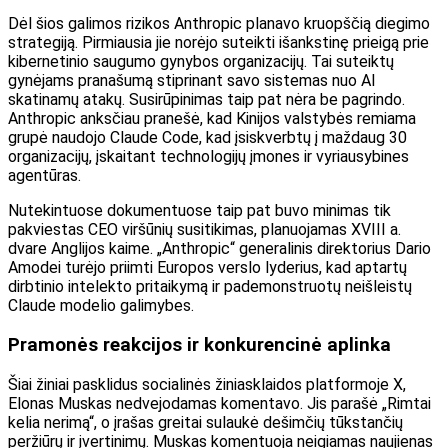
Dėl šios galimos rizikos Anthropic planavo kruopščią diegimo
strategiją. Pirmiausia jie norėjo suteikti išankstinę prieigą prie
kibernetinio saugumo gynybos organizacijų. Tai suteiktų
gynėjams pranašumą stiprinant savo sistemas nuo AI
skatinamų atakų. Susirūpinimas taip pat nėra be pagrindo.
Anthropic anksčiau pranešė, kad Kinijos valstybės remiama
grupė naudojo Claude Code, kad įsiskverbtų į maždaug 30
organizacijų, įskaitant technologijų įmones ir vyriausybines
agentūras.
Nutekintuose dokumentuose taip pat buvo minimas tik
pakviestas CEO viršūnių susitikimas, planuojamas XVIII a.
dvare Anglijos kaime. „Anthropic“ generalinis direktorius Dario
Amodei turėjo priimti Europos verslo lyderius, kad aptartų
dirbtinio intelekto pritaikymą ir pademonstruotų neišleistų
Claude modelio galimybes.
Pramonės reakcijos ir konkurencinė aplinka
Šiai žiniai pasklidus socialinės žiniasklaidos platformoje X,
Elonas Muskas nedvejodamas komentavo. Jis parašė „Rimtai
kelia nerimą“, o įrašas greitai sulaukė dešimčių tūkstančių
peržiūrų ir įvertinimų. Muskas komentuoja neigiamas naujienas