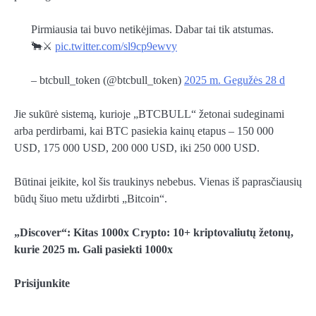
Pirmiausia tai buvo netikėjimas. Dabar tai tik atstumas.
🐂⚔️
pic.twitter.com/sl9cp9ewvy
– btcbull_token (@btcbull_token)
2025 m. Gegužės 28 d
Jie sukūrė sistemą, kurioje „BTCBULL“ žetonai sudeginami
arba perdirbami, kai BTC pasiekia kainų etapus – 150 000
USD, 175 000 USD, 200 000 USD, iki 250 000 USD.
Būtinai įeikite, kol šis traukinys nebebus. Vienas iš paprasčiausių
būdų šiuo metu uždirbti „Bitcoin“.
„Discover“: Kitas 1000x Crypto: 10+ kriptovaliutų žetonų,
kurie 2025 m. Gali pasiekti 1000x
Prisijunkite