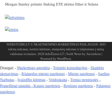
Morgan Stanley pristato Staking ETP, skirtus Ether ir Solana
WEBSTUDIO.LT
© SKAITMENINIO MARKETINGO PASLAUGOS. SEO
tekstų rašymas, turinio kūrimas, straipsnių rašymas ir talpinimas į mūsų
valdomas svetaines. 2026
InfoŽinios.LT
| Swift News by
Ascendoor
|
Powered by
WordPress
.
Draugai: -
Marketingo agentūra
-
Teisinės konsultacijos
-
Skaidrių
skenavimas
-
Klaipedos miesto naujienos
-
Miesto naujienos
-
Saulius
Narbutas
-
Įvaizdžio kūrimas
-
Veidoskaita
-
Teniso treniruotės
-
Pranešimai spaudai -
Kauno naujienos
-
Regionų naujienos
-
Palangos
naujienos