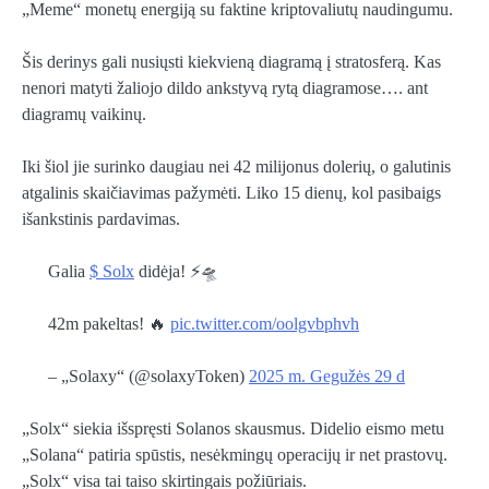
„Meme“ monetų energiją su faktine kriptovaliutų naudingumu.
Šis derinys gali nusiųsti kiekvieną diagramą į stratosferą. Kas
nenori matyti žaliojo dildo ankstyvą rytą diagramose…. ant
diagramų vaikinų.
Iki šiol jie surinko daugiau nei 42 milijonus dolerių, o galutinis
atgalinis skaičiavimas pažymėti. Liko 15 dienų, kol pasibaigs
išankstinis pardavimas.
Galia
$ Solx
didėja! ⚡️🛸
42m pakeltas! 🔥
pic.twitter.com/oolgvbphvh
– „Solaxy“ (@solaxyToken)
2025 m. Gegužės 29 d
„Solx“ siekia išspręsti Solanos skausmus. Didelio eismo metu
„Solana“ patiria spūstis, nesėkmingų operacijų ir net prastovų.
„Solx“ visa tai taiso skirtingais požiūriais.