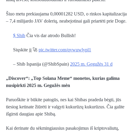
Šiuo metu prekiaujama 0,00001282 USD, o rinkos kapitalizacija
– 7,4 milijardo JAV dolerių, neabejotinai gali priartėti prie Doge.
$ Shib
Čia vis dar atrodo Bullish!
Siųskite jį 🚀
pic.twitter.com/qvwuwlypl1
– Shib Ispanija (@ShibSpain)
2025 m. Gegužės 31 d
„Discover“: „Top Solana Meme“ monetos, kurias galima
nusipirkti 2025 m. Gegužės mėn
Paruoškite ir būkite patogūs, nes kai Shibas pradeda bėgti, jūs
tiesiog ketinate žiūrėti ir valgyti kukurūzų kukurūzus. Čia galite
išgirsti daugiau apie Shibą.
Kai derinate du sėkmingiausius pasakojimus iš kriptovaliutų,