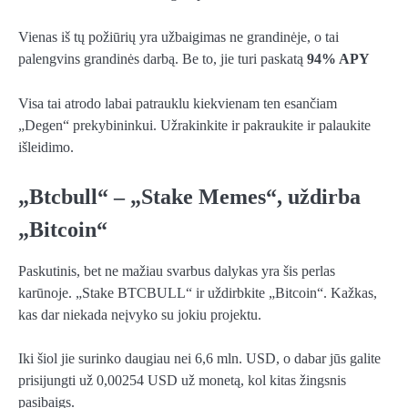
Vienas iš tų požiūrių yra užbaigimas ne grandinėje, o tai
palengvins grandinės darbą. Be to, jie turi paskatą
94% APY
Visa tai atrodo labai patrauklu kiekvienam ten esančiam
„Degen“ prekybininkui. Užrakinkite ir pakraukite ir palaukite
išleidimo.
„Btcbull“ – „Stake Memes“, uždirba
„Bitcoin“
Paskutinis, bet ne mažiau svarbus dalykas yra šis perlas
karūnoje. „Stake BTCBULL“ ir uždirbkite „Bitcoin“. Kažkas,
kas dar niekada neįvyko su jokiu projektu.
Iki šiol jie surinko daugiau nei 6,6 mln. USD, o dabar jūs galite
prisijungti už 0,00254 USD už monetą, kol kitas žingsnis
pasibaigs.