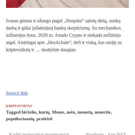
Ivanas gimsta ir užaugo pagal „Shopska“ salotų dietą, sunkų
darbą ir giliai įsišaknijusį bankų skepticizmą. Su mechanikos
inžinerijos fonu. 2020 m. Atrado Crypto ir niekada nežiūrėjo
atgal. Aistringai apie „blockchain“, defi ir viską, kas susiję su
kriptovaliutų ir … skaitykite daugiau
Source link
KRIPTOTURTAS
Tagged
birželio
,
kurių
,
Meme
,
mėn
,
monetų
,
nenorite
,
populiariausių
,
praleisti
Kodėl instituciniai investuotojai
Nuobodu „Ape NFT