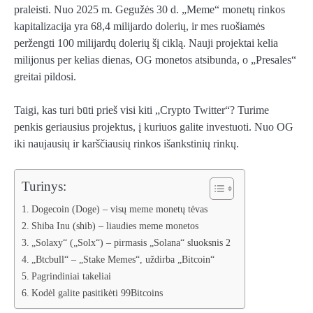
praleisti. Nuo 2025 m. Gegužės 30 d. „Meme“ monetų rinkos
kapitalizacija yra 68,4 milijardo dolerių, ir mes ruošiamės
peržengti 100 milijardų dolerių šį ciklą. Nauji projektai kelia
milijonus per kelias dienas, OG monetos atsibunda, o „Presales“
greitai pildosi.
Taigi, kas turi būti prieš visi kiti „Crypto Twitter“? Turime
penkis geriausius projektus, į kuriuos galite investuoti. Nuo OG
iki naujausių ir karščiausių rinkos išankstinių rinkų.
Turinys:
Dogecoin (Doge) – visų meme monetų tėvas
Shiba Inu (shib) – liaudies meme monetos
„Solaxy“ („Solx“) – pirmasis „Solana“ sluoksnis 2
„Btcbull“ – „Stake Memes“, uždirba „Bitcoin“
Pagrindiniai takeliai
Kodėl galite pasitikėti 99Bitcoins