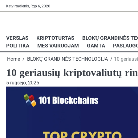
Skip
Ketvirtadienis, Rgp 6, 2026
to
content
VERSLAS
KRIPTOTURTAS
BLOKŲ GRANDINĖS T
POLITIKA
MES VAIRUOJAM
GAMTA
PASLAUG
Home
BLOKŲ GRANDINĖS TECHNOLOGIJA
10 geriaus
10 geriausių kriptovaliutų r
5 rugsėjo, 2025