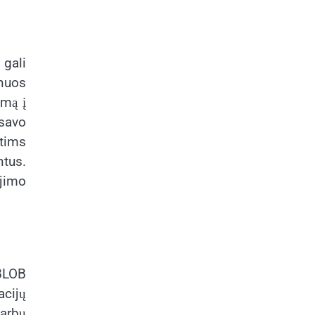
 gali
inuos
imą į
savo
otims
ntus.
ojimo
„BLOB
acijų
varbų