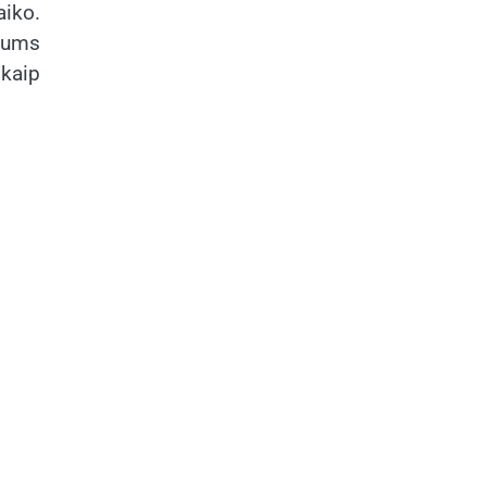
aiko.
 jums
 kaip