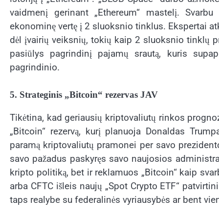
vaidmenį gerinant „Ethereum“ mastelį. Svarbu 
ekonominę vertę į 2 sluoksnio tinklus. Ekspertai a
dėl įvairių veiksnių, tokių kaip 2 sluoksnio tinkl
pasiūlys pagrindinį pajamų srautą, kuris supap
pagrindinio.
5. Strateginis „Bitcoin“ rezervas JAV
Tikėtina, kad geriausių kriptovaliutų rinkos progno
„Bitcoin“ rezervą, kurį planuoja Donaldas Trumpa
paramą kriptovaliutų pramonei per savo prezident
savo pažadus paskyręs savo naujosios administrac
kripto politiką, bet ir reklamuos „Bitcoin“ kaip svar
arba CFTC išleis naujų „Spot Crypto ETF“ patvirtin
taps realybe su federalinės vyriausybės ar bent vi