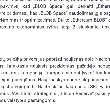
pažymėti, kad „BLOB Space“ gali perkelti „Ether
tkreipė dėmesį, kad „BLOB Space“ naudojimas įgis pag
ų priėmimas ir optimizavimas. Dėl to „Ethereum BLOB“ 
rastins ekonominius ryšius tarp 2 sluoksnio tinkl
zių paieška privers jus pabrėžti naujienas apie Nacion
s. Išrinktasis naujasis prezidentas pažadėjo nepag
o rinkimų kampaniją. Trumpas taip pat įvykdė kai ku
ijos pareigūnus. Nauji paskyrimai ne tik panaikins 
bų strateginį turtą. Galite tikėtis, kad naujoji SEC vad
imus JAV. Be to, strateginis „Bitcoin Reserve“ pasiū
enos valstybės pastangomis.