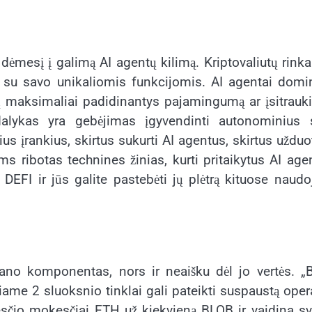
 dėmesį į galimą AI agentų kilimą. Kriptovaliutų rinka
uką su savo unikaliomis funkcijomis. AI agentai dom
tų maksimaliai padidinantys pajamingumą ar įsitrauk
 dalykas yra gebėjimas įgyvendinti autonominius 
čius įrankius, skirtus sukurti AI agentus, skirtus uždu
ems ribotas technines žinias, kurti pritaikytus AI age
EFI ir jūs galite pastebėti jų plėtrą kituose naud
lano komponentas, nors ir neaišku dėl jo vertės. 
ame 2 sluoksnio tinklai gali pateikti suspaustą oper
esčio mokesčiai ETH už kiekvieną BLOB ir vaidina s