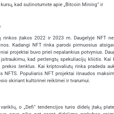
s kursą, kad sužinotumėte apie „Bitcoin Mining“ ir
s
ių rinkos įtakos 2022 ir 2023 m. Daugelyje NFT ne
kainos. Kadangi NFT rinka parodė pirmuosius atsig
iniai projektai buvo prieš nepalankius potvynius. Dau
itraukimu, kad peržengtų spekuliacijų kliūtis. Kai 
jų prekės ženklus. Kai kriptovaliutų rinka pradeda au
 ieškos NFTS. Populiarūs NFT projektai išnaudos maks
io skiriant kultūrinei reikšmei ir tvarumui.
ariklių, o „Defi“ tendencijos turės didelę įtaką plat