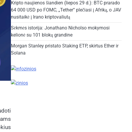
Kripto naujienos šiandien (liepos 29 d.): BTC prarado
64 000 USD po FOMC, „Tether“ plečiasi į Afriką, o JAV
nusitaikė į Irano kriptovaliutą
Sėkmės istorija: Jonathano Nicholso mokymosi
kelionė su 101 blokų grandine
Morgan Stanley pristato Staking ETP, skirtus Ether ir
Solana
udoti
čiams
kius