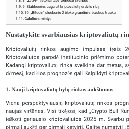
8. „DAPP“ žetonai taps vienodai svarbūs
9. Stablecoins auga už kriptovaliutų erdvės ribų
10. „Bitcoin“ sluoksnio 2 bloko grandinės traukos trauka
Galutinės mintys
Nustatykite svarbiausias kriptovaliutų r
Kriptovaliutų rinkos augimo impulsas tęsis 20
Kriptovaliutos parodė institucinio priėmimo pot
Kadangi kriptovaliutų rinka sveikina dar metus, sva
dėmesį, kad šios prognozės gali išsipildyti kriptov
1. Nauji kriptovaliutų bylų rinkos aukštumos
Viena perspektyviausių kriptovaliutų rinkos progn
naujas viršūnes. Visi tikėjosi, kad „Crypto Bull Ru
ieškoti geriausio kriptovaliutos 2025 m. Svarbu p
pirmąjį aukštį per pirmąjį ketvirtį. Galite numatyti „