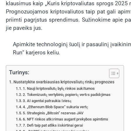
klausimus kaip „Kuris kriptovaliutas sprogs 2025 m.
Prognozuojamos kriptovaliutos taip pat gali api
priimti pagrįstus sprendimus. Sužinokime apie pa
jie paveiks jus.
Apimkite technologinį šuolį ir pasaulinį įvaikini
Run“ karjeros keliu.
Turinys:
Nustatykite svarbiausias kriptovaliutų rinkų prognozes
1. Nauji kriptovaliutų bylų rinkos aukštumos
2. Tokenizuotų vertybinių popierių vertės padidėjimas
3. AI agentai patraukia šviesą
4. „Ethereum Blob Space“ sukuria vertę
5. Strateginis „Bitcoin“ rezervas JAV
6. NFT rinkos atkūrimas augant prekybos apimtims
7. Defi taip pat atliks išskirtinai gerai