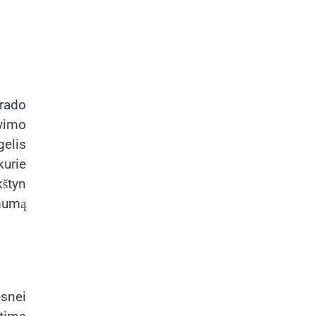
rado
avimo
gelis
kurie
kštyn
imumą
esnei