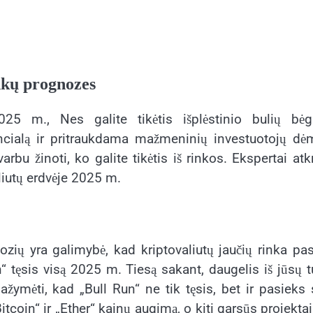
inkų prognozes
25 m., Nes galite tikėtis išplėstinio bulių bėg
encialą ir pritraukdama mažmeninių investuotojų dė
rbu žinoti, ko galite tikėtis iš rinkos. Ekspertai atk
aliutų erdvėje 2025 m.
ozių yra galimybė, kad kriptovaliutų jaučių rinka pa
n“ tęsis visą 2025 m. Tiesą sakant, daugelis iš jūsų t
ažymėti, kad „Bull Run“ ne tik tęsis, bet ir pasieks
Bitcoin“ ir „Ether“ kainų augimą, o kiti garsūs projektai