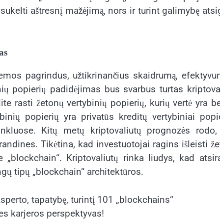
sukelti aštresnį mažėjimą, nors ir turint galimybę atsi
as
stemos pagrindus, užtikrinančius skaidrumą, efektyvu
inių popierių padidėjimas bus svarbus turtas kriptova
te rasti žetonų vertybinių popierių, kurių vertė yra b
nių popierių yra privatūs kreditų vertybiniai popie
inkluose. Kitų metų kriptovaliutų prognozės rodo,
grandines. Tikėtina, kad investuotojai ragins išleisti ž
 „blockchain“. Kriptovaliutų rinka liudys, kad atsi
ingų tipų „blockchain“ architektūros.
sperto, tapatybę, turintį 101 „blockchains“
nes karjeros perspektyvas!