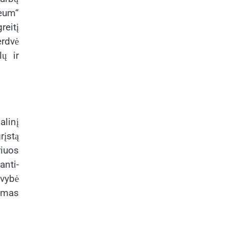
eum“
reitį
erdvė
ų ir
alinį
rįstą
riuos
anti-
ovybė
lymas