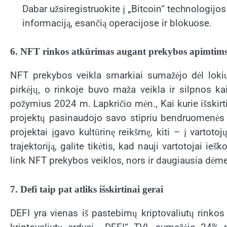
Dabar užsiregistruokite į „Bitcoin“ technologijo
informaciją, esančią operacijose ir blokuose.
6. NFT rinkos atkūrimas augant prekybos apimtim
NFT prekybos veikla smarkiai sumažėjo dėl lok
pirkėjų, o rinkoje buvo maža veikla ir silpnos 
požymius 2024 m. Lapkričio mėn., Kai kurie išskirt
projektų pasinaudojo savo stipriu bendruomenės įs
projektai įgavo kultūrinę reikšmę, kiti – į vartoto
trajektoriją, galite tikėtis, kad nauji vartotojai
link NFT prekybos veiklos, nors ir daugiausia dėmes
7. Defi taip pat atliks išskirtinai gerai
DEFI yra vienas iš pastebimų kriptovaliutų rinkos v