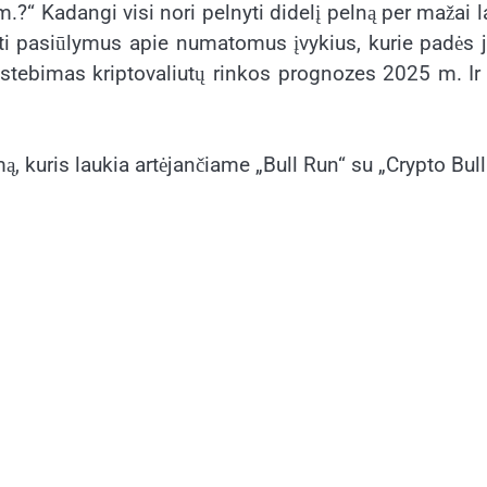
?“ Kadangi visi nori pelnyti didelį pelną per mažai l
mti pasiūlymus apie numatomus įvykius, kurie padės
stebimas kriptovaliutų rinkos prognozes 2025 m. Ir
mą, kuris laukia artėjančiame „Bull Run“ su „Crypto Bull