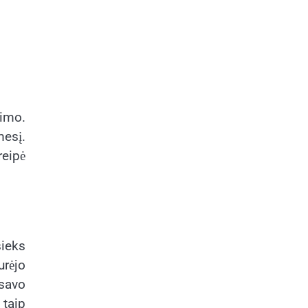
imo.
mesį.
reipė
sieks
urėjo
 savo
 taip