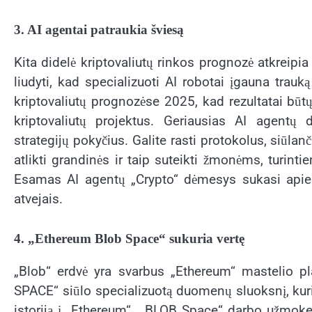
3. AI agentai patraukia šviesą
Kita didelė kriptovaliutų rinkos prognozė atkreipia
liudyti, kad specializuoti AI robotai įgauna tra
kriptovaliutų prognozėse 2025, kad rezultatai bū
kriptovaliutų projektus. Geriausias AI agentų
strategijų pokyčius. Galite rasti protokolus, siūlan
atlikti grandinės ir taip suteikti žmonėms, turinti
Esamas AI agentų „Crypto“ dėmesys sukasi apie D
atvejais.
4. „Ethereum Blob Space“ sukuria vertę
„Blob“ erdvė yra svarbus „Ethereum“ mastelio p
SPACE“ siūlo specializuotą duomenų sluoksnį, kuri
istoriją į „Ethereum“. „BLOB Space“ darbo užmok