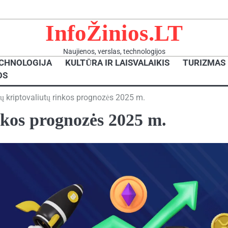
InfoŽinios.LT
Naujienos, verslas, technologijos
ECHNOLOGIJA
KULTŪRA IR LAISVALAIKIS
TURIZMAS 
OS
ių kriptovaliutų rinkos prognozės 2025 m.
inkos prognozės 2025 m.