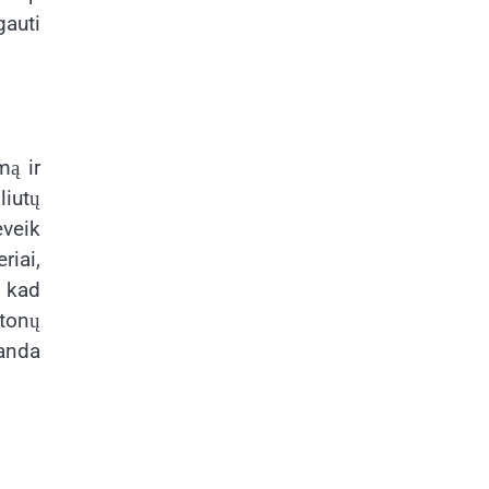
gauti
mą ir
liutų
eveik
riai,
 kad
etonų
randa