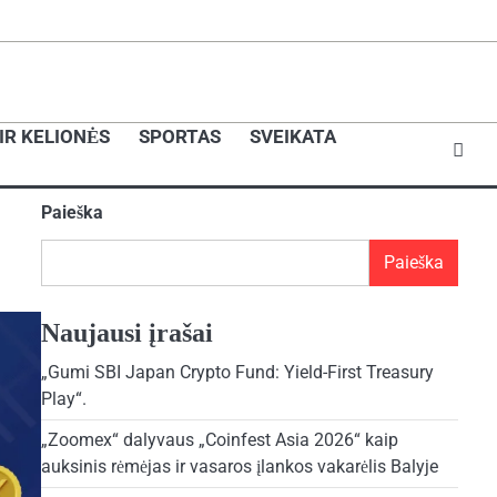
IR KELIONĖS
SPORTAS
SVEIKATA
Paieška
Paieška
Naujausi įrašai
„Gumi SBI Japan Crypto Fund: Yield-First Treasury
Play“.
„Zoomex“ dalyvaus „Coinfest Asia 2026“ kaip
auksinis rėmėjas ir vasaros įlankos vakarėlis Balyje