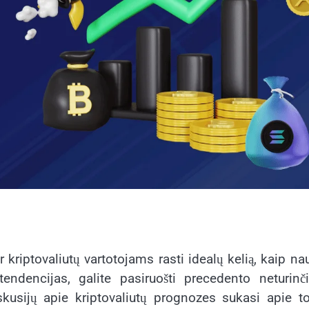
kriptovaliutų vartotojams rasti idealų kelią, kaip na
 tendencijas, galite pasiruošti precedento neturin
usijų apie kriptovaliutų prognozes sukasi apie to