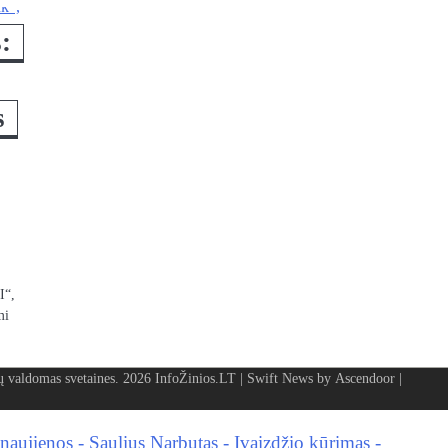
:
s
I“,
mi
valdomas svetaines. 2026
InfoŽinios.LT
| Swift News by
Ascendoor
|
naujienos
-
Saulius Narbutas
-
Įvaizdžio kūrimas
-