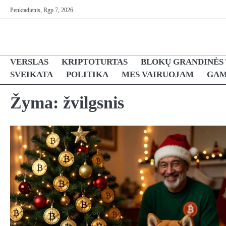
Skip
Penktadienis, Rgp 7, 2026
to
content
VERSLAS
KRIPTOTURTAS
BLOKŲ GRANDINĖS
SVEIKATA
POLITIKA
MES VAIRUOJAM
GAM
Žyma:
žvilgsnis