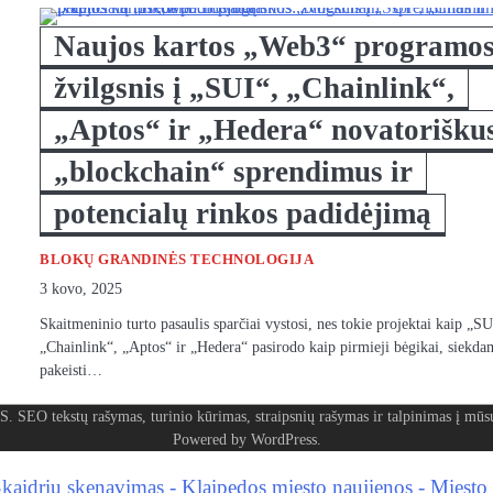
Naujos kartos „Web3“ programos
žvilgsnis į „SUI“, „Chainlink“,
„Aptos“ ir „Hedera“ novatorišku
„blockchain“ sprendimus ir
potencialų rinkos padidėjimą
BLOKŲ GRANDINĖS TECHNOLOGIJA
3 kovo, 2025
Skaitmeninio turto pasaulis sparčiai vystosi, nes tokie projektai kaip „SU
„Chainlink“, „Aptos“ ir „Hedera“ pasirodo kaip pirmieji bėgikai, siekda
pakeisti…
tų rašymas, turinio kūrimas, straipsnių rašymas ir talpinimas į mūsų 
Powered by
WordPress
.
kaidrių skenavimas
-
Klaipedos miesto naujienos
-
Miesto 