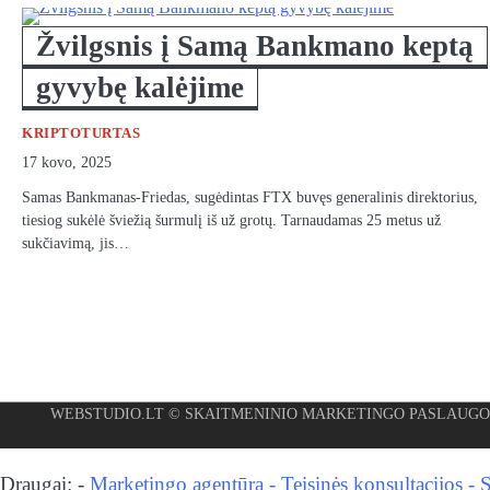
Žvilgsnis į Samą Bankmano keptą
gyvybę kalėjime
KRIPTOTURTAS
17 kovo, 2025
Samas Bankmanas-Friedas, sugėdintas FTX buvęs generalinis direktorius,
tiesiog sukėlė šviežią šurmulį iš už grotų. Tarnaudamas 25 metus už
sukčiavimą, jis…
WEBSTUDIO.LT
© SKAITMENINIO MARKETINGO PASLAUGOS. SEO teks
Draugai: -
Marketingo agentūra
-
Teisinės konsultacijos
-
S