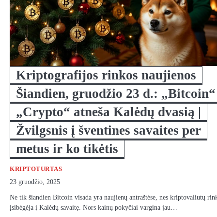
Kriptografijos rinkos naujienos
Šiandien, gruodžio 23 d.: „Bitcoin“
„Crypto“ atneša Kalėdų dvasią |
Žvilgsnis į šventines savaites per
metus ir ko tikėtis
KRIPTOTURTAS
23 gruodžio, 2025
Ne tik šiandien Bitcoin visada yra naujienų antraštėse, nes kriptovaliutų rin
įsibėgėja į Kalėdų savaitę. Nors kainų pokyčiai vargina jau…