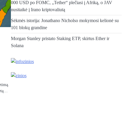
000 USD po FOMC, „Tether“ plečiasi į Afriką, o JAV
nusitaikė į Irano kriptovaliutą
Sėkmės istorija: Jonathano Nicholso mokymosi kelionė su
101 blokų grandine
Morgan Stanley pristato Staking ETP, skirtus Ether ir
Solana
ėtimą.
ketą…