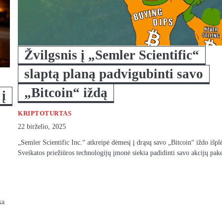
Žvilgsnis į „Semler Scientific“
slaptą planą padvigubinti savo
„Bitcoin“ iždą
 į
KRIPTOTURTAS
22 birželio, 2025
„Semler Scientific Inc.“ atkreipė dėmesį į drąsų savo „Bitcoin“ iždo išpl
Sveikatos priežiūros technologijų įmonė siekia padidinti savo akcijų pa
ka