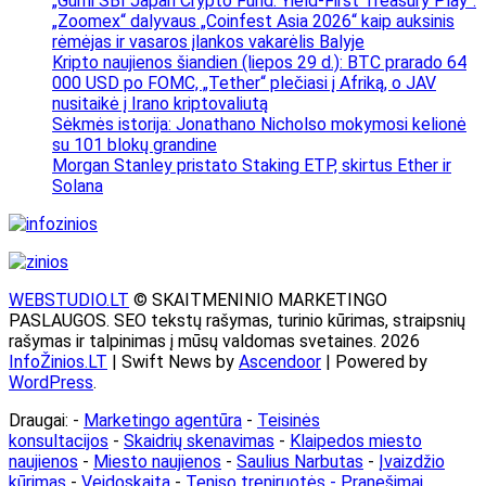
„Gumi SBI Japan Crypto Fund: Yield-First Treasury Play“.
„Zoomex“ dalyvaus „Coinfest Asia 2026“ kaip auksinis
rėmėjas ir vasaros įlankos vakarėlis Balyje
Kripto naujienos šiandien (liepos 29 d.): BTC prarado 64
000 USD po FOMC, „Tether“ plečiasi į Afriką, o JAV
nusitaikė į Irano kriptovaliutą
Sėkmės istorija: Jonathano Nicholso mokymosi kelionė
su 101 blokų grandine
Morgan Stanley pristato Staking ETP, skirtus Ether ir
Solana
WEBSTUDIO.LT
© SKAITMENINIO MARKETINGO
PASLAUGOS. SEO tekstų rašymas, turinio kūrimas, straipsnių
rašymas ir talpinimas į mūsų valdomas svetaines. 2026
InfoŽinios.LT
| Swift News by
Ascendoor
| Powered by
WordPress
.
Draugai: -
Marketingo agentūra
-
Teisinės
konsultacijos
-
Skaidrių skenavimas
-
Klaipedos miesto
naujienos
-
Miesto naujienos
-
Saulius Narbutas
-
Įvaizdžio
kūrimas
-
Veidoskaita
-
Teniso treniruotės
- Pranešimai