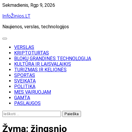
Skip
Sekmadienis, Rgp 9, 2026
to
InfoŽinios.LT
content
Naujienos, verslas, technologijos
VERSLAS
KRIPTOTURTAS
BLOKŲ GRANDINĖS TECHNOLOGIJA
KULTŪRA IR LAISVALAIKIS
TURIZMAS IR KELIONĖS
SPORTAS
SVEIKATA
POLITIKA
MES VAIRUOJAM
GAMTA
PASLAUGOS
Ieškoti:
Žyma:
žingsnio