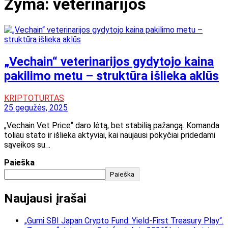
Žyma:
veterinarijos
„Vechain“ veterinarijos gydytojo kaina
pakilimo metu – struktūra išlieka aklūs
KRIPTOTURTAS
25 gegužės, 2025
„Vechain Vet Price“ daro lėtą, bet stabilią pažangą. Komanda
toliau stato ir išlieka aktyviai, kai naujausi pokyčiai pridedami
sąveikos su…
Paieška
Paieška
Naujausi įrašai
„Gumi SBI Japan Crypto Fund: Yield-First Treasury Play“.