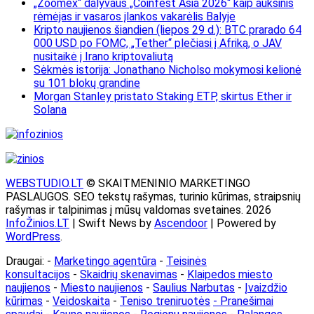
„Zoomex“ dalyvaus „Coinfest Asia 2026“ kaip auksinis
rėmėjas ir vasaros įlankos vakarėlis Balyje
Kripto naujienos šiandien (liepos 29 d.): BTC prarado 64
000 USD po FOMC, „Tether“ plečiasi į Afriką, o JAV
nusitaikė į Irano kriptovaliutą
Sėkmės istorija: Jonathano Nicholso mokymosi kelionė
su 101 blokų grandine
Morgan Stanley pristato Staking ETP, skirtus Ether ir
Solana
WEBSTUDIO.LT
© SKAITMENINIO MARKETINGO
PASLAUGOS. SEO tekstų rašymas, turinio kūrimas, straipsnių
rašymas ir talpinimas į mūsų valdomas svetaines. 2026
InfoŽinios.LT
| Swift News by
Ascendoor
| Powered by
WordPress
.
Draugai: -
Marketingo agentūra
-
Teisinės
konsultacijos
-
Skaidrių skenavimas
-
Klaipedos miesto
naujienos
-
Miesto naujienos
-
Saulius Narbutas
-
Įvaizdžio
kūrimas
-
Veidoskaita
-
Teniso treniruotės
- Pranešimai