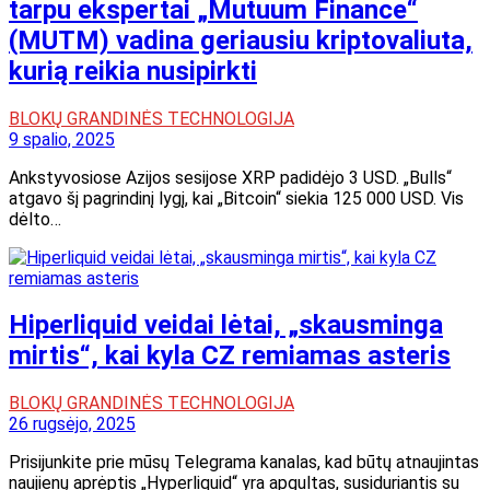
tarpu ekspertai „Mutuum Finance“
(MUTM) vadina geriausiu kriptovaliuta,
kurią reikia nusipirkti
BLOKŲ GRANDINĖS TECHNOLOGIJA
9 spalio, 2025
Ankstyvosiose Azijos sesijose XRP padidėjo 3 USD. „Bulls“
atgavo šį pagrindinį lygį, kai „Bitcoin“ siekia 125 000 USD. Vis
dėlto…
Hiperliquid veidai lėtai, „skausminga
mirtis“, kai kyla CZ remiamas asteris
BLOKŲ GRANDINĖS TECHNOLOGIJA
26 rugsėjo, 2025
Prisijunkite prie mūsų Telegrama kanalas, kad būtų atnaujintas
naujienų aprėptis „Hyperliquid“ yra apgultas, susiduriantis su