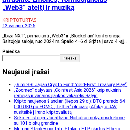
„Web3“ ateitį ir muziką
KRIPTOTURTAS
12 vasario, 2025
„Ibiza NXT“, pirmaujanti „Web3“ ir „Blockchain“ konferencija
Baltojoje saloje, nuo 2024 m. Spalio 4–6 d. Grįžta į savo 4 -ąjį…
Paieška
Paieška
Naujausi įrašai
„Gumi SBI Japan Crypto Fund: Yield-First Treasury Play“.
„Zoomex“ dalyvaus „Coinfest Asia 2026“ kaip auksinis
rėmėjas ir vasaros įlankos vakarėlis Balyje
Kripto naujienos šiandien (liepos 29 d.): BTC prarado 64
000 USD po FOMC, „Tether“ plečiasi į Afriką, o JAV
nusitaikė į Irano kriptovaliutą
Sėkmės istorija: Jonathano Nicholso mokymosi kelionė
su 101 blokų grandine
Morgan Stanley pristato Staking ETP, skirtus Ether ir