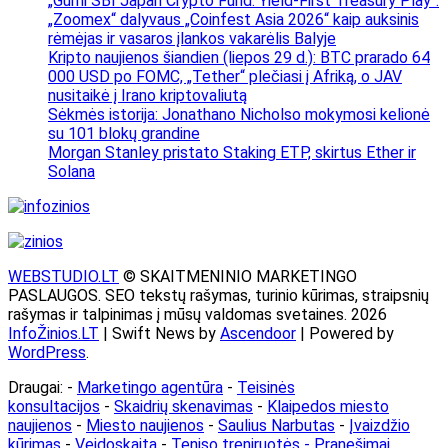
„Gumi SBI Japan Crypto Fund: Yield-First Treasury Play“.
„Zoomex“ dalyvaus „Coinfest Asia 2026“ kaip auksinis
rėmėjas ir vasaros įlankos vakarėlis Balyje
Kripto naujienos šiandien (liepos 29 d.): BTC prarado 64
000 USD po FOMC, „Tether“ plečiasi į Afriką, o JAV
nusitaikė į Irano kriptovaliutą
Sėkmės istorija: Jonathano Nicholso mokymosi kelionė
su 101 blokų grandine
Morgan Stanley pristato Staking ETP, skirtus Ether ir
Solana
WEBSTUDIO.LT
© SKAITMENINIO MARKETINGO
PASLAUGOS. SEO tekstų rašymas, turinio kūrimas, straipsnių
rašymas ir talpinimas į mūsų valdomas svetaines. 2026
InfoŽinios.LT
| Swift News by
Ascendoor
| Powered by
WordPress
.
Draugai: -
Marketingo agentūra
-
Teisinės
konsultacijos
-
Skaidrių skenavimas
-
Klaipedos miesto
naujienos
-
Miesto naujienos
-
Saulius Narbutas
-
Įvaizdžio
kūrimas
-
Veidoskaita
-
Teniso treniruotės
- Pranešimai