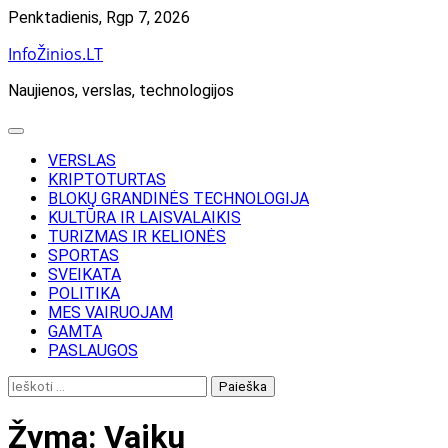
Skip
Penktadienis, Rgp 7, 2026
to
InfoŽinios.LT
content
Naujienos, verslas, technologijos
VERSLAS
KRIPTOTURTAS
BLOKŲ GRANDINĖS TECHNOLOGIJA
KULTŪRA IR LAISVALAIKIS
TURIZMAS IR KELIONĖS
SPORTAS
SVEIKATA
POLITIKA
MES VAIRUOJAM
GAMTA
PASLAUGOS
Ieškoti:
Žyma:
Vaikų