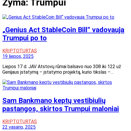
Žyma:
Trumpui
„Genius Act StableCoin Bill“ vadovauja
Trumpui po to
KRIPTOTURTAS
19 liepos, 2025
Liepos 17 d. JAV Atstovų rūmai balsavo nuo 308 iki 122 už
Genijaus įstatymą – įstatymo projektą, kurio tikslas –…
Sam Bankmano keptų vestibiulių
pastangos, skirtos Trumpui maloniai
KRIPTOTURTAS
22 vasario, 2025