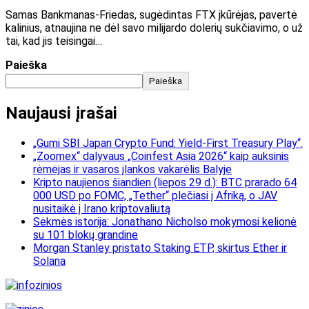
Samas Bankmanas-Friedas, sugėdintas FTX įkūrėjas, pavertė
kalinius, atnaujina ne dėl savo milijardo dolerių sukčiavimo, o už
tai, kad jis teisingai…
Paieška
Paieška
Naujausi įrašai
„Gumi SBI Japan Crypto Fund: Yield-First Treasury Play“.
„Zoomex“ dalyvaus „Coinfest Asia 2026“ kaip auksinis
rėmėjas ir vasaros įlankos vakarėlis Balyje
Kripto naujienos šiandien (liepos 29 d.): BTC prarado 64
000 USD po FOMC, „Tether“ plečiasi į Afriką, o JAV
nusitaikė į Irano kriptovaliutą
Sėkmės istorija: Jonathano Nicholso mokymosi kelionė
su 101 blokų grandine
Morgan Stanley pristato Staking ETP, skirtus Ether ir
Solana