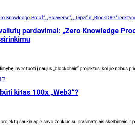
ovaliutų pardavimai: „Zero Knowledge Proo
asirinkimu
imybę investuoti į naujus „blockchain“ projektus, kol jie nebus pri
 būti kitas 100x „Web3“?
rojektų šaukia apie savo ženklus su prašmatniais skelbimais ir pe