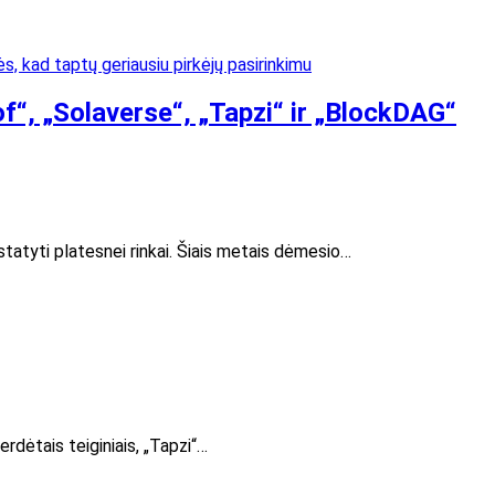
f“, „Solaverse“, „Tapzi“ ir „BlockDAG“
statyti platesnei rinkai. Šiais metais dėmesio…
rdėtais teiginiais, „Tapzi“…