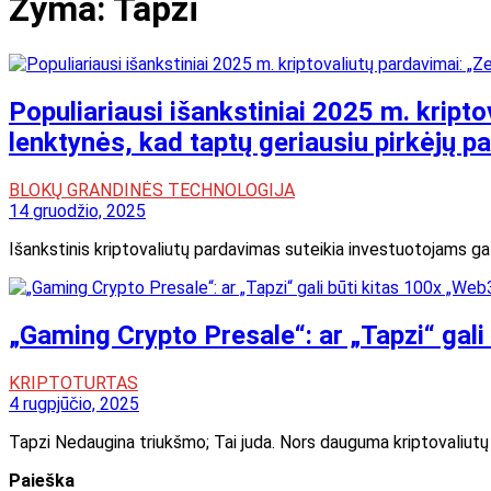
Žyma:
Tapzi
Populiariausi išankstiniai 2025 m. kript
lenktynės, kad taptų geriausiu pirkėjų p
BLOKŲ GRANDINĖS TECHNOLOGIJA
14 gruodžio, 2025
Išankstinis kriptovaliutų pardavimas suteikia investuotojams gal
„Gaming Crypto Presale“: ar „Tapzi“ gali
KRIPTOTURTAS
4 rugpjūčio, 2025
Tapzi Nedaugina triukšmo; Tai juda. Nors dauguma kriptovaliutų p
Paieška