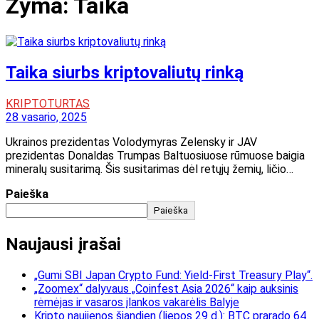
Žyma:
Taika
Taika siurbs kriptovaliutų rinką
KRIPTOTURTAS
28 vasario, 2025
Ukrainos prezidentas Volodymyras Zelensky ir JAV
prezidentas Donaldas Trumpas Baltuosiuose rūmuose baigia
mineralų susitarimą. Šis susitarimas dėl retųjų žemių, ličio…
Paieška
Paieška
Naujausi įrašai
„Gumi SBI Japan Crypto Fund: Yield-First Treasury Play“.
„Zoomex“ dalyvaus „Coinfest Asia 2026“ kaip auksinis
rėmėjas ir vasaros įlankos vakarėlis Balyje
Kripto naujienos šiandien (liepos 29 d.): BTC prarado 64