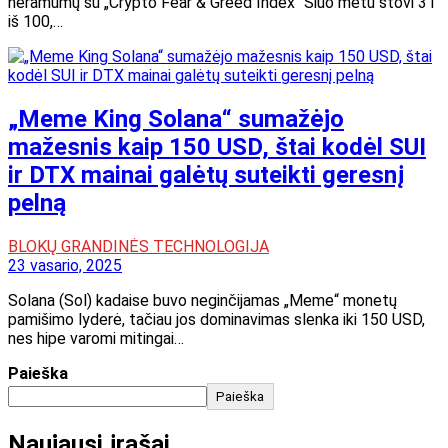
neramumų su „Crypto Fear & Greed Index“ Šiuo metu stovi 31
iš 100,…
„Meme King Solana“ sumažėjo
mažesnis kaip 150 USD, štai kodėl SUI
ir DTX mainai galėtų suteikti geresnį
pelną
BLOKŲ GRANDINĖS TECHNOLOGIJA
23 vasario, 2025
Solana (Sol) kadaise buvo neginčijamas „Meme“ monetų
pamišimo lyderė, tačiau jos dominavimas slenka iki 150 USD,
nes hipe varomi mitingai…
Paieška
Paieška
Naujausi įrašai