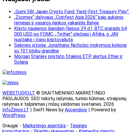
„Gumi SBI Japan Crypto Fund: Yield-First Treasury Play“.
„Zoomex“ dalyvaus „Coinfest Asia 2026“ kaip auksinis
rėmėjas ir vasaros įlankos vakarėlis Balyje
Kripto naujienos šiandien (liepos 29 d.): BTC prarado 64
000 USD po FOMC, „Tether“ plečiasi į Afriką, o JAV
nusitaikė į Irano kriptovaliutą
Sėkmės istorija: Jonathano Nicholso mokymosi kelionė
su 101 blokų grandine
Morgan Stanley pristato Staking ETP, skirtus Ether ir
Solana
WEBSTUDIO.LT
© SKAITMENINIO MARKETINGO
PASLAUGOS. SEO tekstų rašymas, turinio kūrimas, straipsnių
rašymas ir talpinimas į mūsų valdomas svetaines. 2026
InfoŽinios.LT
| Swift News by
Ascendoor
| Powered by
WordPress
.
Draugai: -
Marketingo agentūra
-
Teisinės
konsultacijos
-
Skaidrių skenavimas
-
Klaipedos miesto