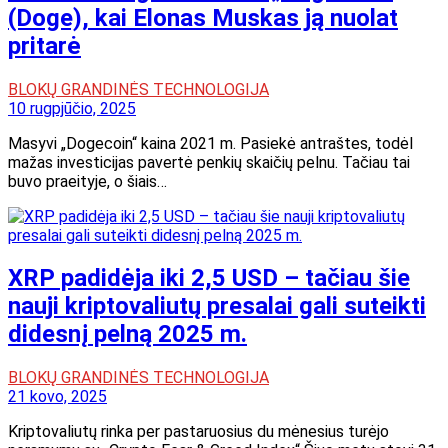
(Doge), kai Elonas Muskas ją nuolat
pritarė
BLOKŲ GRANDINĖS TECHNOLOGIJA
10 rugpjūčio, 2025
Masyvi „Dogecoin“ kaina 2021 m. Pasiekė antraštes, todėl
mažas investicijas pavertė penkių skaičių pelnu. Tačiau tai
buvo praeityje, o šiais…
XRP padidėja iki 2,5 USD – tačiau šie
nauji kriptovaliutų presalai gali suteikti
didesnį pelną 2025 m.
BLOKŲ GRANDINĖS TECHNOLOGIJA
21 kovo, 2025
Kriptovaliutų rinka per pastaruosius du mėnesius turėjo