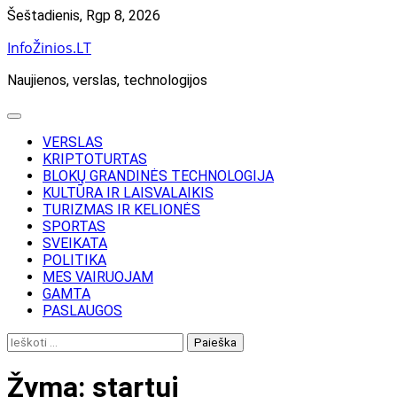
Skip
Šeštadienis, Rgp 8, 2026
to
InfoŽinios.LT
content
Naujienos, verslas, technologijos
VERSLAS
KRIPTOTURTAS
BLOKŲ GRANDINĖS TECHNOLOGIJA
KULTŪRA IR LAISVALAIKIS
TURIZMAS IR KELIONĖS
SPORTAS
SVEIKATA
POLITIKA
MES VAIRUOJAM
GAMTA
PASLAUGOS
Ieškoti:
Žyma:
startui