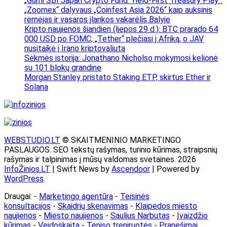
„Gumi SBI Japan Crypto Fund: Yield-First Treasury Play“.
„Zoomex“ dalyvaus „Coinfest Asia 2026“ kaip auksinis
rėmėjas ir vasaros įlankos vakarėlis Balyje
Kripto naujienos šiandien (liepos 29 d.): BTC prarado 64
000 USD po FOMC, „Tether“ plečiasi į Afriką, o JAV
nusitaikė į Irano kriptovaliutą
Sėkmės istorija: Jonathano Nicholso mokymosi kelionė
su 101 blokų grandine
Morgan Stanley pristato Staking ETP, skirtus Ether ir
Solana
WEBSTUDIO.LT
© SKAITMENINIO MARKETINGO
PASLAUGOS. SEO tekstų rašymas, turinio kūrimas, straipsnių
rašymas ir talpinimas į mūsų valdomas svetaines. 2026
InfoŽinios.LT
| Swift News by
Ascendoor
| Powered by
WordPress
.
Draugai: -
Marketingo agentūra
-
Teisinės
konsultacijos
-
Skaidrių skenavimas
-
Klaipedos miesto
naujienos
-
Miesto naujienos
-
Saulius Narbutas
-
Įvaizdžio
kūrimas
-
Veidoskaita
-
Teniso treniruotės
- Pranešimai