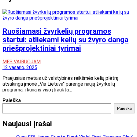
Ruošiamasi žvyrkelių programos
startui: atliekami kelių su žvyro danga
priešprojektiniai tyrimai
MES VAIRUOJAM
12 vasario, 2025
Praėjusiais metais už valstybinės reikšmės kelių plėtrą
atsakinga įmonė „Via Lietuva“ parengė naują žvyrkelių
programą, į kurią iš viso įtraukta…
Paieška
Paieška
Naujausi įrašai