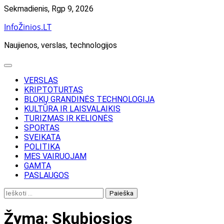
Skip
Sekmadienis, Rgp 9, 2026
to
InfoŽinios.LT
content
Naujienos, verslas, technologijos
VERSLAS
KRIPTOTURTAS
BLOKŲ GRANDINĖS TECHNOLOGIJA
KULTŪRA IR LAISVALAIKIS
TURIZMAS IR KELIONĖS
SPORTAS
SVEIKATA
POLITIKA
MES VAIRUOJAM
GAMTA
PASLAUGOS
Ieškoti:
Žyma:
Skubiosios