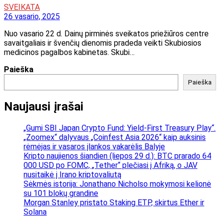
SVEIKATA
26 vasario, 2025
Nuo vasario 22 d. Dainų pirminės sveikatos priežiūros centre
savaitgaliais ir švenčių dienomis pradeda veikti Skubiosios
medicinos pagalbos kabinetas. Skubi…
Paieška
Paieška
Naujausi įrašai
„Gumi SBI Japan Crypto Fund: Yield-First Treasury Play“.
„Zoomex“ dalyvaus „Coinfest Asia 2026“ kaip auksinis
rėmėjas ir vasaros įlankos vakarėlis Balyje
Kripto naujienos šiandien (liepos 29 d.): BTC prarado 64
000 USD po FOMC, „Tether“ plečiasi į Afriką, o JAV
nusitaikė į Irano kriptovaliutą
Sėkmės istorija: Jonathano Nicholso mokymosi kelionė
su 101 blokų grandine
Morgan Stanley pristato Staking ETP, skirtus Ether ir
Solana