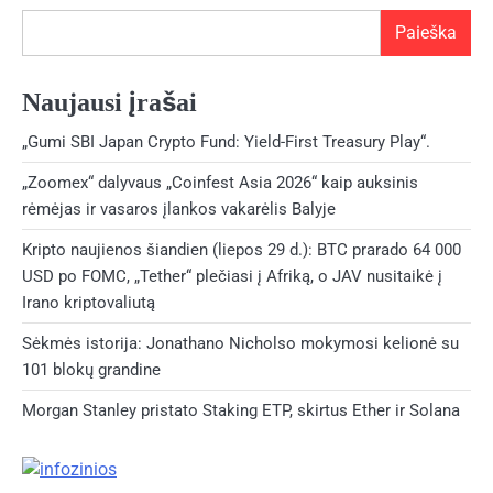
Paieška
Naujausi įrašai
„Gumi SBI Japan Crypto Fund: Yield-First Treasury Play“.
„Zoomex“ dalyvaus „Coinfest Asia 2026“ kaip auksinis
rėmėjas ir vasaros įlankos vakarėlis Balyje
Kripto naujienos šiandien (liepos 29 d.): BTC prarado 64 000
USD po FOMC, „Tether“ plečiasi į Afriką, o JAV nusitaikė į
Irano kriptovaliutą
Sėkmės istorija: Jonathano Nicholso mokymosi kelionė su
101 blokų grandine
Morgan Stanley pristato Staking ETP, skirtus Ether ir Solana