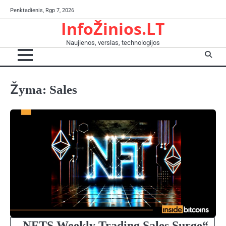
Skip
Penktadienis, Rgp 7, 2026
to
InfoŽinios.LT
content
Naujienos, verslas, technologijos
Žyma:
Sales
„NFTS Weekly Trading Sales Surge“