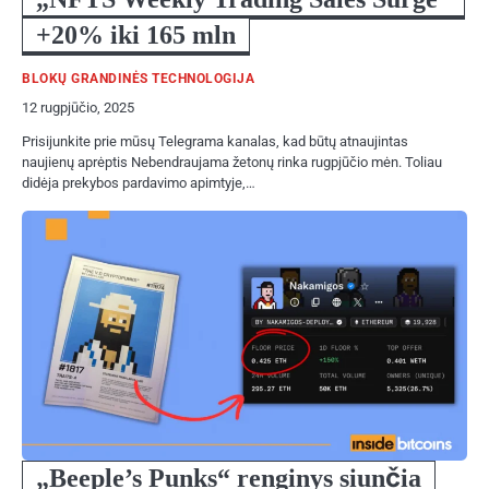
+20% iki 165 mln
BLOKŲ GRANDINĖS TECHNOLOGIJA
12 rugpjūčio, 2025
Prisijunkite prie mūsų Telegrama kanalas, kad būtų atnaujintas
naujienų aprėptis Nebendraujama žetonų rinka rugpjūčio mėn. Toliau
didėja prekybos pardavimo apimtyje,…
„Beeple’s Punks“ renginys siunčia