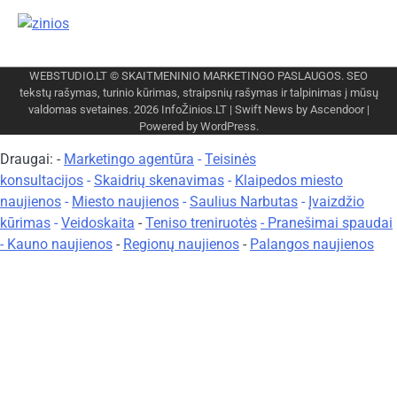
WEBSTUDIO.LT
© SKAITMENINIO MARKETINGO PASLAUGOS. SEO
tekstų rašymas, turinio kūrimas, straipsnių rašymas ir talpinimas į mūsų
valdomas svetaines. 2026
InfoŽinios.LT
| Swift News by
Ascendoor
|
Powered by
WordPress
.
Draugai: -
Marketingo agentūra
-
Teisinės
konsultacijos
-
Skaidrių skenavimas
-
Klaipedos miesto
naujienos
-
Miesto naujienos
-
Saulius Narbutas
-
Įvaizdžio
kūrimas
-
Veidoskaita
-
Teniso treniruotės
- Pranešimai spaudai
-
Kauno naujienos
-
Regionų naujienos
-
Palangos naujienos