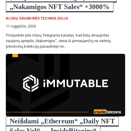
„Nakamigos NFT Sales“ +3000%
BLOKŲ GRANDINĖS TECHNOLOGIJA
11 rugpjūčio, 2025
Prisijunkite prie mūsų Telegrama kanalas, kad būtų atnaujintas
naujienų aprėptis „Nakamigos“, viena iš pirmaujančių ne vietinių
prieskonių kolekcijų pasaulinėje ne…
Neišdami „Ethereum“ „Daily NFT
Sales Vol“ – „InsideBitcoins“