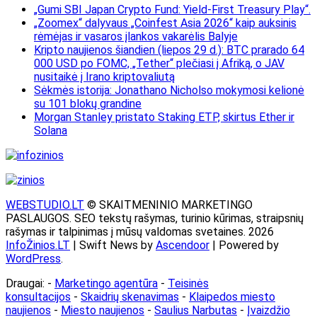
„Gumi SBI Japan Crypto Fund: Yield-First Treasury Play“.
„Zoomex“ dalyvaus „Coinfest Asia 2026“ kaip auksinis
rėmėjas ir vasaros įlankos vakarėlis Balyje
Kripto naujienos šiandien (liepos 29 d.): BTC prarado 64
000 USD po FOMC, „Tether“ plečiasi į Afriką, o JAV
nusitaikė į Irano kriptovaliutą
Sėkmės istorija: Jonathano Nicholso mokymosi kelionė
su 101 blokų grandine
Morgan Stanley pristato Staking ETP, skirtus Ether ir
Solana
WEBSTUDIO.LT
© SKAITMENINIO MARKETINGO
PASLAUGOS. SEO tekstų rašymas, turinio kūrimas, straipsnių
rašymas ir talpinimas į mūsų valdomas svetaines. 2026
InfoŽinios.LT
| Swift News by
Ascendoor
| Powered by
WordPress
.
Draugai: -
Marketingo agentūra
-
Teisinės
konsultacijos
-
Skaidrių skenavimas
-
Klaipedos miesto
naujienos
-
Miesto naujienos
-
Saulius Narbutas
-
Įvaizdžio