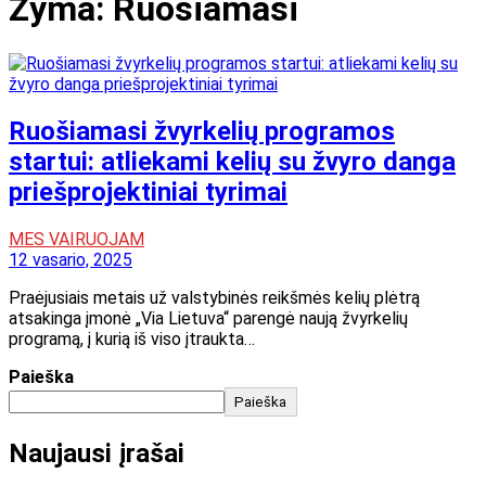
Žyma:
Ruošiamasi
Ruošiamasi žvyrkelių programos
startui: atliekami kelių su žvyro danga
priešprojektiniai tyrimai
MES VAIRUOJAM
12 vasario, 2025
Praėjusiais metais už valstybinės reikšmės kelių plėtrą
atsakinga įmonė „Via Lietuva“ parengė naują žvyrkelių
programą, į kurią iš viso įtraukta…
Paieška
Paieška
Naujausi įrašai