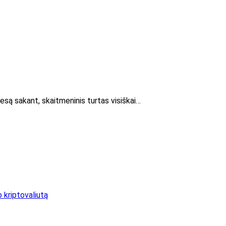
iesą sakant, skaitmeninis turtas visiškai…
o kriptovaliutą