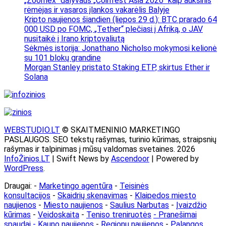
„Zoomex“ dalyvaus „Coinfest Asia 2026“ kaip auksinis
rėmėjas ir vasaros įlankos vakarėlis Balyje
Kripto naujienos šiandien (liepos 29 d.): BTC prarado 64
000 USD po FOMC, „Tether“ plečiasi į Afriką, o JAV
nusitaikė į Irano kriptovaliutą
Sėkmės istorija: Jonathano Nicholso mokymosi kelionė
su 101 blokų grandine
Morgan Stanley pristato Staking ETP, skirtus Ether ir
Solana
WEBSTUDIO.LT
© SKAITMENINIO MARKETINGO
PASLAUGOS. SEO tekstų rašymas, turinio kūrimas, straipsnių
rašymas ir talpinimas į mūsų valdomas svetaines. 2026
InfoŽinios.LT
| Swift News by
Ascendoor
| Powered by
WordPress
.
Draugai: -
Marketingo agentūra
-
Teisinės
konsultacijos
-
Skaidrių skenavimas
-
Klaipedos miesto
naujienos
-
Miesto naujienos
-
Saulius Narbutas
-
Įvaizdžio
kūrimas
-
Veidoskaita
-
Teniso treniruotės
- Pranešimai
spaudai -
Kauno naujienos
-
Regionų naujienos
-
Palangos