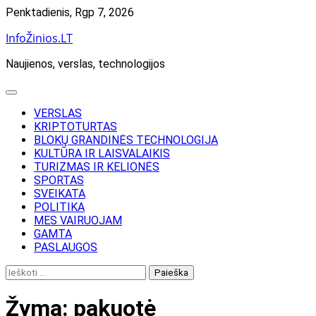
Skip
Penktadienis, Rgp 7, 2026
to
InfoŽinios.LT
content
Naujienos, verslas, technologijos
VERSLAS
KRIPTOTURTAS
BLOKŲ GRANDINĖS TECHNOLOGIJA
KULTŪRA IR LAISVALAIKIS
TURIZMAS IR KELIONĖS
SPORTAS
SVEIKATA
POLITIKA
MES VAIRUOJAM
GAMTA
PASLAUGOS
Ieškoti:
Žyma:
pakuotė