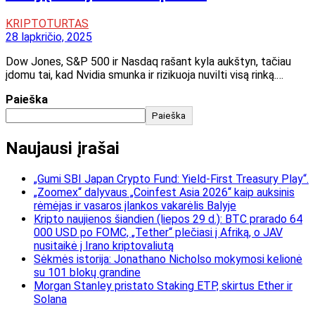
KRIPTOTURTAS
28 lapkričio, 2025
Dow Jones, S&P 500 ir Nasdaq rašant kyla aukštyn, tačiau
įdomu tai, kad Nvidia smunka ir rizikuoja nuvilti visą rinką.…
Paieška
Paieška
Naujausi įrašai
„Gumi SBI Japan Crypto Fund: Yield-First Treasury Play“.
„Zoomex“ dalyvaus „Coinfest Asia 2026“ kaip auksinis
rėmėjas ir vasaros įlankos vakarėlis Balyje
Kripto naujienos šiandien (liepos 29 d.): BTC prarado 64
000 USD po FOMC, „Tether“ plečiasi į Afriką, o JAV
nusitaikė į Irano kriptovaliutą
Sėkmės istorija: Jonathano Nicholso mokymosi kelionė
su 101 blokų grandine
Morgan Stanley pristato Staking ETP, skirtus Ether ir
Solana