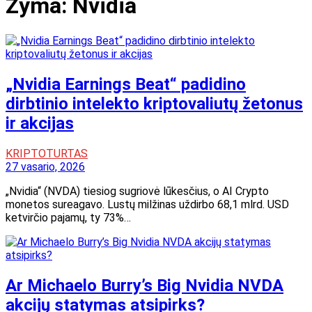
Žyma:
Nvidia
„Nvidia Earnings Beat“ padidino
dirbtinio intelekto kriptovaliutų žetonus
ir akcijas
KRIPTOTURTAS
27 vasario, 2026
„Nvidia“ (NVDA) tiesiog sugriovė lūkesčius, o AI Crypto
monetos sureagavo. Lustų milžinas uždirbo 68,1 mlrd. USD
ketvirčio pajamų, ty 73%…
Ar Michaelo Burry’s Big Nvidia NVDA
akcijų statymas atsipirks?