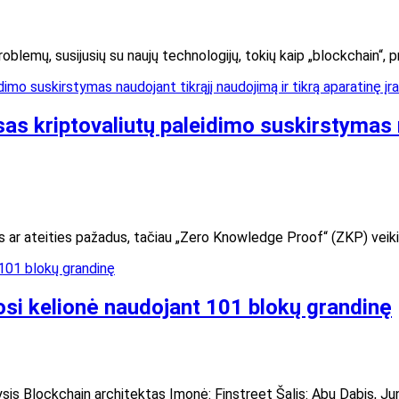
blemų, susijusių su naujų technologijų, tokių kaip „blockchain“, p
sas kriptovaliutų paleidimo suskirstymas n
 ar ateities pažadus, tačiau „Zero Knowledge Proof“ (ZKP) veiki
si kelionė naudojant 101 blokų grandinę
sis Blockchain architektas Įmonė: Finstreet Šalis: Abu Dabis, J