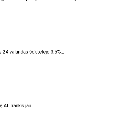
as 24 valandas šoktelėjo 3,5%…
 AI. Įrankis jau…