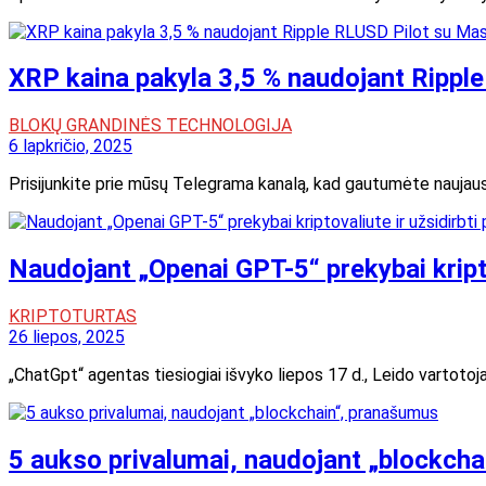
XRP kaina pakyla 3,5 % naudojant Rippl
BLOKŲ GRANDINĖS TECHNOLOGIJA
6 lapkričio, 2025
Prisijunkite prie mūsų Telegrama kanalą, kad gautumėte naujaus
Naudojant „Openai GPT-5“ prekybai kriptov
KRIPTOTURTAS
26 liepos, 2025
„ChatGpt“ agentas tiesiogiai išvyko liepos 17 d., Leido vartotoja
5 aukso privalumai, naudojant „blockch