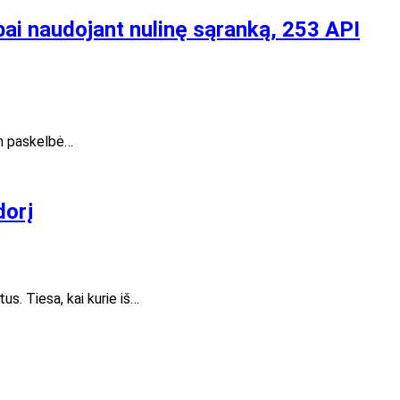
ybai naudojant nulinę sąranką, 253 API
ien paskelbė…
dorį
us. Tiesa, kai kurie iš…