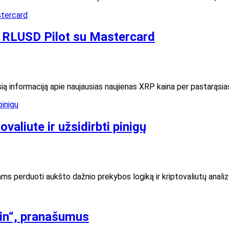
e RLUSD Pilot su Mastercard
ią informaciją apie naujausias naujienas XRP kaina per pastarąsi
aliute ir užsidirbti pinigų
ms perduoti aukšto dažnio prekybos logiką ir kriptovaliutų analizę
ain“, pranašumus