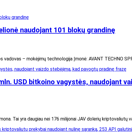
elionė naudojant 101 blokų grandinę
gramos vadovas – mokėjimų technologija Įmonė: AVANT TECHNO S
mln. USD bitkoino vagystės, naudojant va
mona. Tai yra daugiau nei 176 milijonai JAV dolerių kriptovaliutų