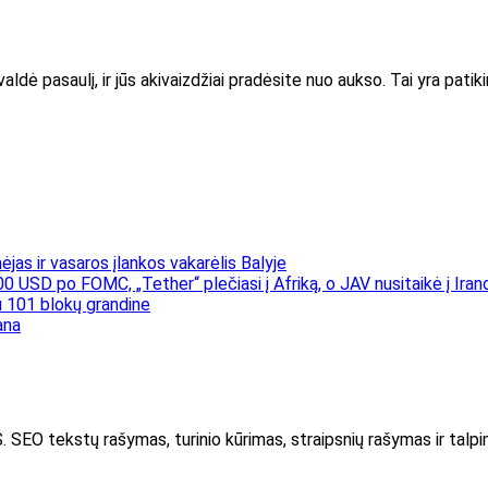
ldė pasaulį, ir jūs akivaizdžiai pradėsite nuo aukso. Tai yra patik
jas ir vasaros įlankos vakarėlis Balyje
00 USD po FOMC, „Tether“ plečiasi į Afriką, o JAV nusitaikė į Iran
 101 blokų grandine
ana
kstų rašymas, turinio kūrimas, straipsnių rašymas ir talpin