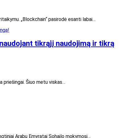
ritaikymu. „Blockchain“ pasirodė esanti labai…
audojant tikrąjį naudojimą ir tikrą
a priešingai. Šiuo metu viskas…
ungtiniai Arabų Emyratai Sohailo mokymosi…