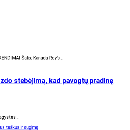
PRENDIMAI Šalis: Kanada Roy‘s…
izdo stebėjimą, kad pavogtų pradinę
 vagystės…