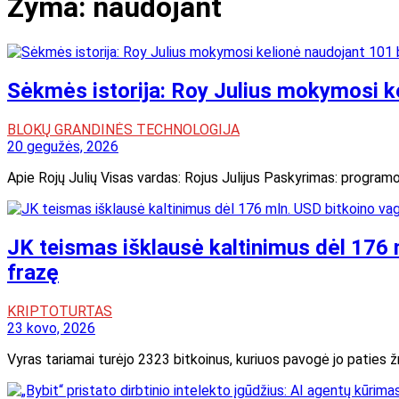
Žyma:
naudojant
Sėkmės istorija: Roy Julius mokymosi k
BLOKŲ GRANDINĖS TECHNOLOGIJA
20 gegužės, 2026
Apie Rojų Julių Visas vardas: Rojus Julijus Paskyrimas: pro
JK teismas išklausė kaltinimus dėl 176 
frazę
KRIPTOTURTAS
23 kovo, 2026
Vyras tariamai turėjo 2323 bitkoinus, kuriuos pavogė jo paties ž