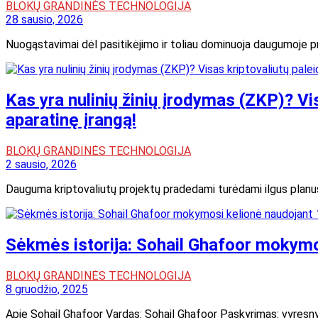
BLOKŲ GRANDINĖS TECHNOLOGIJA
28 sausio, 2026
Nuogąstavimai dėl pasitikėjimo ir toliau dominuoja daugumoje pro
Kas yra nulinių žinių įrodymas (ZKP)? Vi
aparatinę įrangą!
BLOKŲ GRANDINĖS TECHNOLOGIJA
2 sausio, 2026
Dauguma kriptovaliutų projektų pradedami turėdami ilgus planus
Sėkmės istorija: Sohail Ghafoor mokymo
BLOKŲ GRANDINĖS TECHNOLOGIJA
8 gruodžio, 2025
Apie Sohail Ghafoor Vardas: Sohail Ghafoor Paskyrimas: vyresny