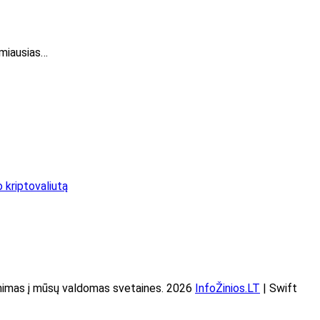
imiausias…
o kriptovaliutą
imas į mūsų valdomas svetaines. 2026
InfoŽinios.LT
| Swift