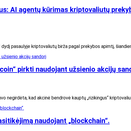
žius: AI agentų kūrimas kriptovaliutų prek
l dydį pasaulyje kriptovaliutų birža pagal prekybos apimtį, šiand
oin“ pirkti naudojant užsienio akcijų san
uvo negirdėta, kad akcinė bendrovė kauptų „rizikingus“ kriptovaliut
asitikėjimą naudojant „blockchain“.