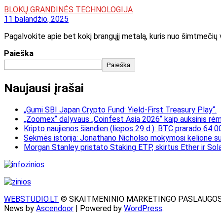
BLOKŲ GRANDINĖS TECHNOLOGIJA
11 balandžio, 2025
Pagalvokite apie bet kokį brangųjį metalą, kuris nuo šimtmečių va
Paieška
Paieška
Naujausi įrašai
„Gumi SBI Japan Crypto Fund: Yield-First Treasury Play“.
„Zoomex“ dalyvaus „Coinfest Asia 2026“ kaip auksinis rėmė
Kripto naujienos šiandien (liepos 29 d.): BTC prarado 64 0
Sėkmės istorija: Jonathano Nicholso mokymosi kelionė su
Morgan Stanley pristato Staking ETP, skirtus Ether ir Sol
WEBSTUDIO.LT
© SKAITMENINIO MARKETINGO PASLAUGOS. SEO te
News by
Ascendoor
| Powered by
WordPress
.