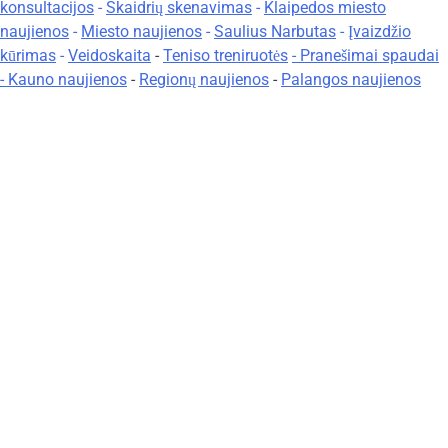
konsultacijos
-
Skaidrių skenavimas
-
Klaipedos miesto
naujienos
-
Miesto naujienos
-
Saulius Narbutas
-
Įvaizdžio
kūrimas
-
Veidoskaita
-
Teniso treniruotės
- Pranešimai spaudai
-
Kauno naujienos
-
Regionų naujienos
-
Palangos naujienos