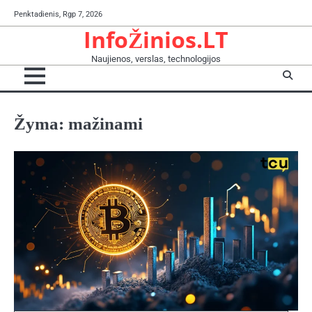
Skip
Penktadienis, Rgp 7, 2026
to
InfoŽinios.LT
content
Naujienos, verslas, technologijos
Žyma:
mažinami