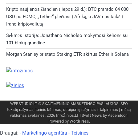
Kripto naujienos šiandien (liepos 29 d.): BTC prarado 64 000
USD po FOMC, „Tether“ plečiasi į Afriką, o JAV nusitaikė į
Irano kriptovaliutą
Sėkmės istorija: Jonathano Nicholso mokymosi kelionė su
101 blokų grandine
Morgan Stanley pristato Staking ETP, skirtus Ether ir Solana
WEBSTUDIO.LT
© SKAITMENINIO MARKETINGO PASLAUGOS. SEO
tekstų rašymas, turinio kūrimas, straipsnių rašymas ir talpinimas į mūsų
valdomas svetaines. 2026
InfoŽinios.LT
| Swift News by
Ascendoor
|
Powered by
WordPress
.
Draugai: -
Marketingo agentūra
-
Teisinės