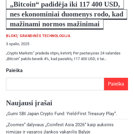
„Bitcoin“ padidėja iki 117 400 USD,
nes ekonominiai duomenys rodo, kad
mažinami normos mažinimai
BLOKŲ GRANDINĖS TECHNOLOGIJA
3 spalio, 2025
„Crypto Markets“ pradeda stiprų ketvirtį Per pastarąsias 24 valandas
„Bitcoin“ pakilo beveik 4%, kad pasiektų 117 400 USD, ir tai…
Paieška
Paieška
Naujausi įrašai
„Gumi SBI Japan Crypto Fund: Yield-First Treasury Play“.
„Zoomex“ dalyvaus „Coinfest Asia 2026“ kaip auksinis
rėmėjas ir vasaros įlankos vakarėlis Balyje