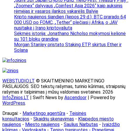
„Gumi SBI Japan Crypto Fund: Yield-First Treasury Play“.
„Zoomex“ dalyvaus „Coinfest Asia 2026“ kaip auksinis
rėmėjas ir vasaros įlankos vakarėlis Balyje
Kripto naujienos šiandien (liepos 29 d.): BTC prarado 64
000 USD po FOMC, „Tether“ plečiasi į Afriką, o JAV
nusitaikė į Irano kriptovaliutą
Sėkmės istorija: Jonathano Nicholso mokymosi kelionė
su 101 blokų grandine
Morgan Stanley pristato Staking ETP, skirtus Ether ir
Solana
WEBSTUDIO.LT
© SKAITMENINIO MARKETINGO
PASLAUGOS. SEO tekstų rašymas, turinio kūrimas, straipsnių
rašymas ir talpinimas į mūsų valdomas svetaines. 2026
InfoŽinios.LT
| Swift News by
Ascendoor
| Powered by
WordPress
.
Draugai: -
Marketingo agentūra
-
Teisinės
konsultacijos
-
Skaidrių skenavimas
-
Klaipedos miesto
naujienos
-
Miesto naujienos
-
Saulius Narbutas
-
Įvaizdžio
kūrimas
-
Veidoskaita
-
Teniso treniruotės
- Pranešimai