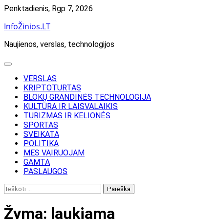
Skip
Penktadienis, Rgp 7, 2026
to
InfoŽinios.LT
content
Naujienos, verslas, technologijos
VERSLAS
KRIPTOTURTAS
BLOKŲ GRANDINĖS TECHNOLOGIJA
KULTŪRA IR LAISVALAIKIS
TURIZMAS IR KELIONĖS
SPORTAS
SVEIKATA
POLITIKA
MES VAIRUOJAM
GAMTA
PASLAUGOS
Ieškoti:
Žyma:
laukiama