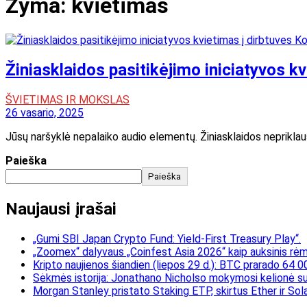
Žyma:
kvietimas
Žiniasklaidos pasitikėjimo iniciatyvos k
ŠVIETIMAS IR MOKSLAS
26 vasario, 2025
Jūsų naršyklė nepalaiko audio elementų. Žiniasklaidos neprikla
Paieška
Paieška
Naujausi įrašai
„Gumi SBI Japan Crypto Fund: Yield-First Treasury Play“.
„Zoomex“ dalyvaus „Coinfest Asia 2026“ kaip auksinis rėmė
Kripto naujienos šiandien (liepos 29 d.): BTC prarado 64 0
Sėkmės istorija: Jonathano Nicholso mokymosi kelionė su
Morgan Stanley pristato Staking ETP, skirtus Ether ir Sol