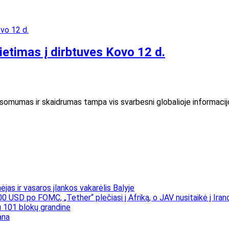
vietimas į dirbtuves Kovo 12 d.
usomumas ir skaidrumas tampa vis svarbesni globalioje informacijo
jas ir vasaros įlankos vakarėlis Balyje
00 USD po FOMC, „Tether“ plečiasi į Afriką, o JAV nusitaikė į Iran
 101 blokų grandine
ana