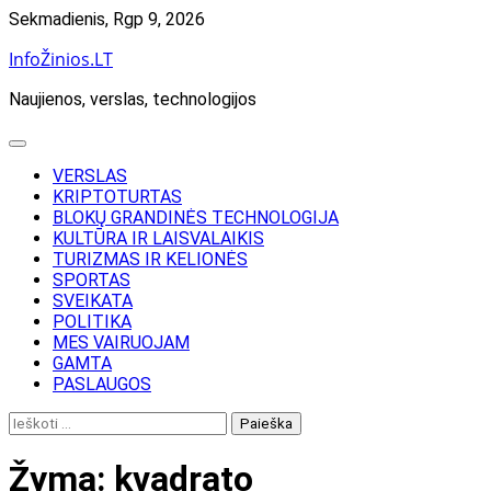
Skip
Sekmadienis, Rgp 9, 2026
to
InfoŽinios.LT
content
Naujienos, verslas, technologijos
VERSLAS
KRIPTOTURTAS
BLOKŲ GRANDINĖS TECHNOLOGIJA
KULTŪRA IR LAISVALAIKIS
TURIZMAS IR KELIONĖS
SPORTAS
SVEIKATA
POLITIKA
MES VAIRUOJAM
GAMTA
PASLAUGOS
Ieškoti:
Žyma:
kvadrato