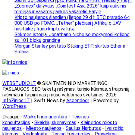
„Gumi SBI Japan Crypto Fund: Yield-First Treasury Play“.
„Zoomex“ dalyvaus „Coinfest Asia 2026“ kaip auksinis
rėmėjas ir vasaros įlankos vakarėlis Balyje
Kripto naujienos šiandien (liepos 29 d.): BTC prarado 64
000 USD po FOMC, „Tether“ plečiasi į Afriką, o JAV
nusitaikė į Irano kriptovaliutą
Sėkmės istorija: Jonathano Nicholso mokymosi kelionė
su 101 blokų grandine
Morgan Stanley pristato Staking ETP, skirtus Ether ir
Solana
WEBSTUDIO.LT
© SKAITMENINIO MARKETINGO
PASLAUGOS. SEO tekstų rašymas, turinio kūrimas, straipsnių
rašymas ir talpinimas į mūsų valdomas svetaines. 2026
InfoŽinios.LT
| Swift News by
Ascendoor
| Powered by
WordPress
.
Draugai: -
Marketingo agentūra
-
Teisinės
konsultacijos
-
Skaidrių skenavimas
-
Klaipedos miesto
naujienos
-
Miesto naujienos
-
Saulius Narbutas
-
Įvaizdžio
kūrimas
-
Veidoskaita
-
Teniso treniruotės
- Pranešimai