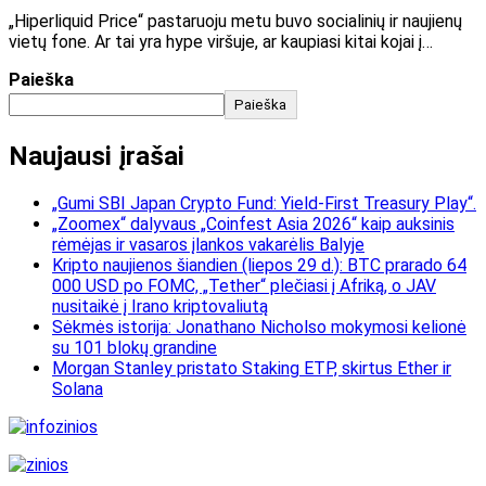
„Hiperliquid Price“ pastaruoju metu buvo socialinių ir naujienų
vietų fone. Ar tai yra hype viršuje, ar kaupiasi kitai kojai į…
Paieška
Paieška
Naujausi įrašai
„Gumi SBI Japan Crypto Fund: Yield-First Treasury Play“.
„Zoomex“ dalyvaus „Coinfest Asia 2026“ kaip auksinis
rėmėjas ir vasaros įlankos vakarėlis Balyje
Kripto naujienos šiandien (liepos 29 d.): BTC prarado 64
000 USD po FOMC, „Tether“ plečiasi į Afriką, o JAV
nusitaikė į Irano kriptovaliutą
Sėkmės istorija: Jonathano Nicholso mokymosi kelionė
su 101 blokų grandine
Morgan Stanley pristato Staking ETP, skirtus Ether ir
Solana