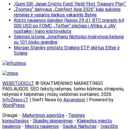
„Gumi SBI Japan Crypto Fund: Yield-First Treasury Play“.
„Zoomex“ dalyvaus „Coinfest Asia 2026“ kaip auksinis
rėmėjas ir vasaros įlankos vakarėlis Balyje
Kripto naujienos šiandien (liepos 29 d.): BTC prarado 64
000 USD po FOMC, „Tether“ plečiasi į Afriką, o JAV
nusitaikė į Irano kriptovaliutą
Sėkmės istorija: Jonathano Nicholso mokymosi kelionė
su 101 blokų grandine
Morgan Stanley pristato Staking ETP, skirtus Ether ir
Solana
WEBSTUDIO.LT
© SKAITMENINIO MARKETINGO
PASLAUGOS. SEO tekstų rašymas, turinio kūrimas, straipsnių
rašymas ir talpinimas į mūsų valdomas svetaines. 2026
InfoŽinios.LT
| Swift News by
Ascendoor
| Powered by
WordPress
.
Draugai: -
Marketingo agentūra
-
Teisinės
konsultacijos
-
Skaidrių skenavimas
-
Klaipedos miesto
naujienos
-
Miesto naujienos
-
Saulius Narbutas
-
Įvaizdžio