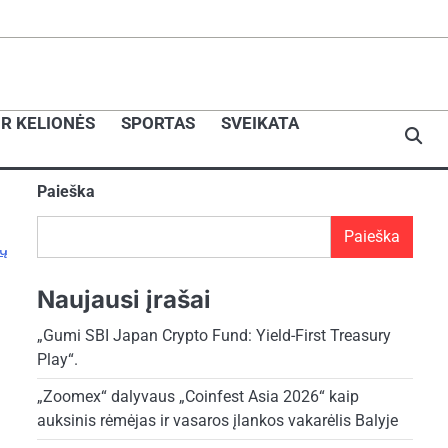
IR KELIONĖS
SPORTAS
SVEIKATA
Paieška
Paieška
Naujausi įrašai
„Gumi SBI Japan Crypto Fund: Yield-First Treasury
Play“.
„Zoomex“ dalyvaus „Coinfest Asia 2026“ kaip
auksinis rėmėjas ir vasaros įlankos vakarėlis Balyje