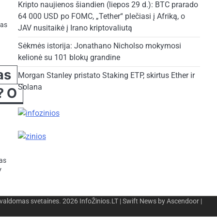
Kripto naujienos šiandien (liepos 29 d.): BTC prarado
64 000 USD po FOMC, „Tether“ plečiasi į Afriką, o
kas
JAV nusitaikė į Irano kriptovaliutą
Sėkmės istorija: Jonathano Nicholso mokymosi
kelionė su 101 blokų grandine
as
Morgan Stanley pristato Staking ETP, skirtus Ether ir
Solana
? O
mas
V
 valdomas svetaines. 2026
InfoŽinios.LT
| Swift News by
Ascendoor
|