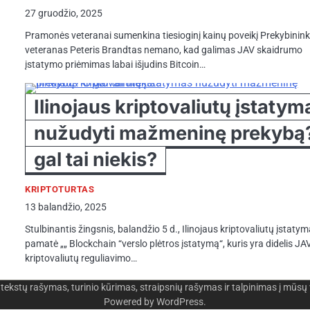
27 gruodžio, 2025
Pramonės veteranai sumenkina tiesioginį kainų poveikį Prekybinin
veteranas Peteris Brandtas nemano, kad galimas JAV skaidrumo
įstatymo priėmimas labai išjudins Bitcoin…
Ilinojaus kriptovaliutų įstatym
nužudyti mažmeninę prekybą
gal tai niekis?
KRIPTOTURTAS
13 balandžio, 2025
Stulbinantis žingsnis, balandžio 5 d., Ilinojaus kriptovaliutų įstaty
pamatė „„ Blockchain “verslo plėtros įstatymą“, kuris yra didelis JA
kriptovaliutų reguliavimo…
 rašymas, turinio kūrimas, straipsnių rašymas ir talpinimas į mūsų
Powered by
WordPress
.