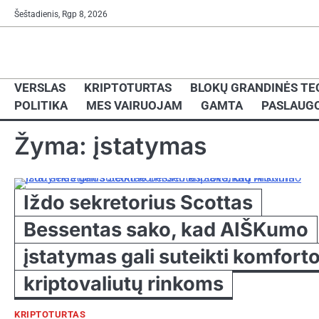
Skip
Šeštadienis, Rgp 8, 2026
to
content
VERSLAS
KRIPTOTURTAS
BLOKŲ GRANDINĖS TE
POLITIKA
MES VAIRUOJAM
GAMTA
PASLAUG
Žyma:
įstatymas
Iždo sekretorius Scottas
Bessentas sako, kad AIŠKumo
įstatymas gali suteikti komfort
kriptovaliutų rinkoms
KRIPTOTURTAS