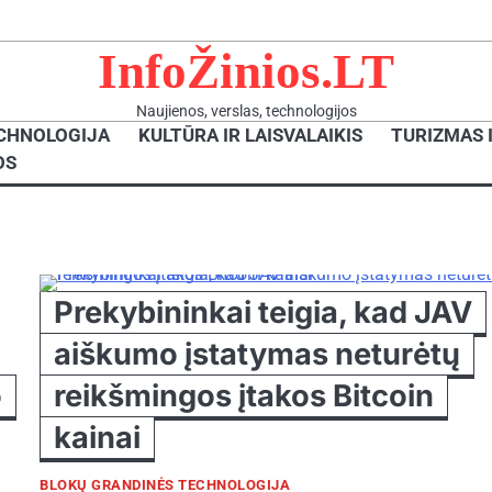
InfoŽinios.LT
Naujienos, verslas, technologijos
CHNOLOGIJA
KULTŪRA IR LAISVALAIKIS
TURIZMAS 
OS
Prekybininkai teigia, kad JAV
aiškumo įstatymas neturėtų
o
reikšmingos įtakos Bitcoin
kainai
BLOKŲ GRANDINĖS TECHNOLOGIJA