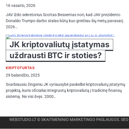
16 vasario, 2026
JAV iždo sekretorius Scottas Bessentas nori, kad JAV prezidento
Donaldo Trumpo darbo stalas būtų kuo greičiau šių metų pavasarį.
2026…
JK kriptovaliutų įstatymas
uždrausti BTC ir stoties?
KRIPTOTURTAS
29 balandžio, 2025
Svarbiausiu žingsniu JK vyriausybė paskelbė kriptovaliutų įstatymų
projektą, kuris oficialiai integruotų kriptovaliutą į tradicinę finansų
sistemą. Ne visi švęs. 2000…
WEBSTUDIO.LT
© SKAITMENINIO MARKETINGO PASLAUGOS. SEO tekstų