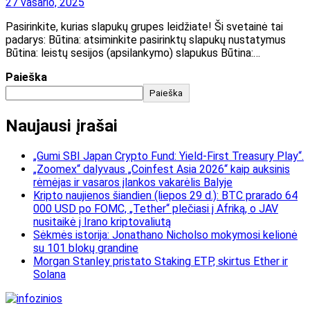
27 vasario, 2025
Pasirinkite, kurias slapukų grupes leidžiate! Ši svetainė tai
padarys: Būtina: atsiminkite pasirinktų slapukų nustatymus
Būtina: leistų sesijos (apsilankymo) slapukus Būtina:…
Paieška
Paieška
Naujausi įrašai
„Gumi SBI Japan Crypto Fund: Yield-First Treasury Play“.
„Zoomex“ dalyvaus „Coinfest Asia 2026“ kaip auksinis
rėmėjas ir vasaros įlankos vakarėlis Balyje
Kripto naujienos šiandien (liepos 29 d.): BTC prarado 64
000 USD po FOMC, „Tether“ plečiasi į Afriką, o JAV
nusitaikė į Irano kriptovaliutą
Sėkmės istorija: Jonathano Nicholso mokymosi kelionė
su 101 blokų grandine
Morgan Stanley pristato Staking ETP, skirtus Ether ir
Solana