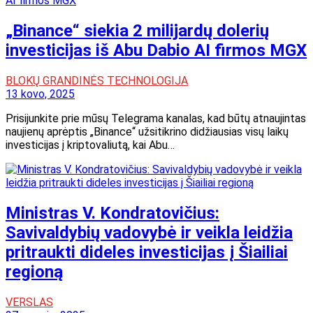
„Binance“ siekia 2 milijardų dolerių
investicijas iš Abu Dabio AI firmos MGX
BLOKŲ GRANDINĖS TECHNOLOGIJA
13 kovo, 2025
Prisijunkite prie mūsų Telegrama kanalas, kad būtų atnaujintas
naujienų aprėptis „Binance“ užsitikrino didžiausias visų laikų
investicijas į kriptovaliutą, kai Abu…
Ministras V. Kondratovičius:
Savivaldybių vadovybė ir veikla leidžia
pritraukti dideles investicijas į Šiailiai
regioną
VERSLAS