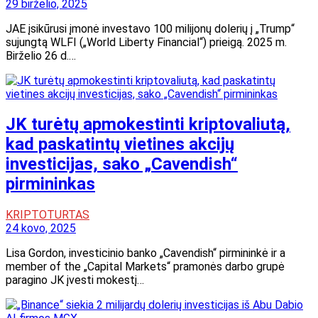
29 birželio, 2025
JAE įsikūrusi įmonė investavo 100 milijonų dolerių į „Trump“
sujungtą WLFI („World Liberty Financial“) prieigą. 2025 m.
Birželio 26 d.…
JK turėtų apmokestinti kriptovaliutą,
kad paskatintų vietines akcijų
investicijas, sako „Cavendish“
pirmininkas
KRIPTOTURTAS
24 kovo, 2025
Lisa Gordon, investicinio banko „Cavendish“ pirmininkė ir a
member of the „Capital Markets“ pramonės darbo grupė
paragino JK įvesti mokestį…