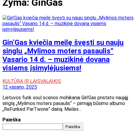
Žyma:
GinGas
Gin’Gas kviečia meilę švęsti su nauju
singlu „Mylimos moters pasaulis“
Vasario 14 d. – muzikinė dovana
visiems įsimylėjusiems!
KULTŪRA IR LAISVALAIKIS
12 vasario, 2025
Lietuvos funk soul scenos mohikanai Gin’Gas pristato naująjį
singlą „Mylimos moters pasaulis“ – pirmąją būsimo albumo
„ReFunked ParTwone“ dainą. Meilės…
Paieška
Paieška