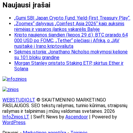
Naujausi įrašai
„Gumi SBI Japan Crypto Fund: Yield-First Treasury Play“.
„Zoomex“ dalyvaus „Coinfest Asia 2026“ kaip auksinis
rėmėjas ir vasaros įlankos vakarėlis Balyje
Kripto naujienos šiandien (liepos 29 d.): BTC prarado 64
000 USD po FOMC, „Tether“ plečiasi į Afriką, o JAV
nusitaikė į Irano kriptovaliutą
Sėkmės istorija: Jonathano Nicholso mokymosi kelionė
su 101 blokų grandine
Morgan Stanley pristato Staking ETP, skirtus Ether ir
Solana
WEBSTUDIO.LT
© SKAITMENINIO MARKETINGO
PASLAUGOS. SEO tekstų rašymas, turinio kūrimas, straipsnių
rašymas ir talpinimas į mūsų valdomas svetaines. 2026
InfoŽinios.LT
| Swift News by
Ascendoor
| Powered by
WordPress
.
Draugai: -
Marketingo agentūra
-
Teisinės